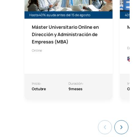
Hasta 40% ayuda antes del 15 de agosto
40% de 
Máster Universitario Online en
MBA
Dirección y Administración de
Empresas (MBA)
En co
Online
Inicio:
Duración:
Inicio:
Octubre
9 meses
Octu