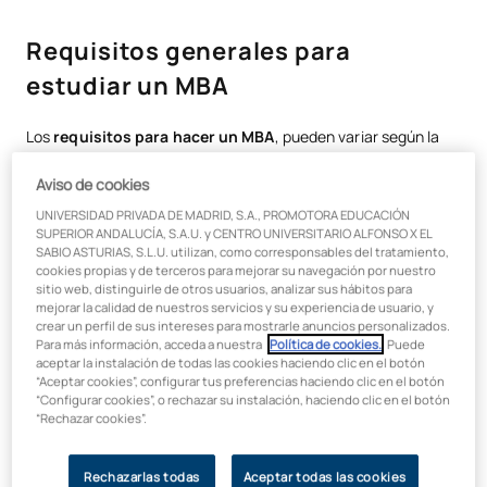
Requisitos generales para estudiar un MBA
Requisitos generales para
Título universitario
estudiar un MBA
Nivel de inglés
Los
requisitos para hacer un MBA
, pueden variar según la
Experiencia laboral
institución y el programa específico. Sin embargo, hay ciertos
requisitos comunes que la mayoría de las universidades
Aviso de cookies
Resultados de exámenes estandarizados
requieren. A continuación, exploraremos los aspectos clave
UNIVERSIDAD PRIVADA DE MADRID, S.A., PROMOTORA EDUCACIÓN
que debes considerar.
SUPERIOR ANDALUCÍA, S.A.U. y CENTRO UNIVERSITARIO ALFONSO X EL
Carta de motivación
SABIO ASTURIAS, S.L.U. utilizan, como corresponsables del tratamiento,
cookies propias y de terceros para mejorar su navegación por nuestro
Cartas de recomendación
sitio web, distinguirle de otros usuarios, analizar sus hábitos para
Título universitario
mejorar la calidad de nuestros servicios y su experiencia de usuario, y
Entrevista
crear un perfil de sus intereses para mostrarle anuncios personalizados.
Para más información, acceda a nuestra
Política de cookies.
. Puede
¿Quiénes pueden estudiar un MBA? Perfil recomendado
Uno de los
requisitos para estudiar un MBA
más
aceptar la instalación de todas las cookies haciendo clic en el botón
“Aceptar cookies”, configurar tus preferencias haciendo clic en el botón
fundamentales es contar con un
título universitario
. Este
“Configurar cookies”, o rechazar su instalación, haciendo clic en el botón
Conclusión
título no tiene que ser necesariamente en negocios; muchas
“Rechazar cookies”.
universidades aceptan a candidatos de diversas disciplinas,
como ingeniería, salud, ciencias sociales y más. Lo importante
es que demuestres que posees una base académica sólida
Rechazarlas todas
Aceptar todas las cookies