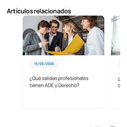
Artículos relacionados
15 / 06 / 2026
29 
¿Qué salidas profesionales
¿Qué
tienen ADE y Derecho?
ofr