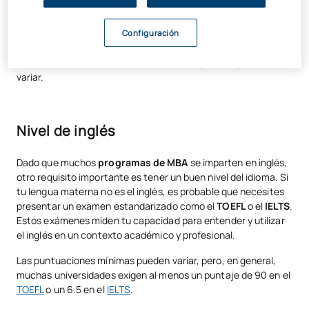
que te permita abordar los desafíos del MBA.
Algunas instituciones pueden requerir un promedio mínimo en
Configuración
tu expediente académico. Por lo general, un
GPA de 3.0
(en
una escala de 4.0) es lo más común, aunque esto puede
variar.
Nivel de inglés
Dado que muchos
programas de MBA
se imparten en inglés,
otro requisito importante es tener un buen nivel del idioma. Si
tu lengua materna no es el inglés, es probable que necesites
presentar un examen estandarizado como el
TOEFL
o el
IELTS
.
Estos exámenes miden tu capacidad para entender y utilizar
el inglés en un contexto académico y profesional.
Las puntuaciones mínimas pueden variar, pero, en general,
muchas universidades exigen al menos un puntaje de 90 en el
TOEFL
o un 6.5 en el
IELTS
.