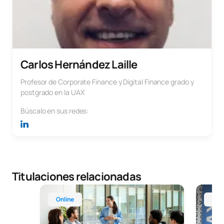
Carlos Hernández Laille
Profesor de Corporate Finance y Digital Finance grado y
postgrado en la UAX
Búscalo en sus redes:
Titulaciones relacionadas
Máster Universitario Online en Administración y 
MBA in
Online
Mad