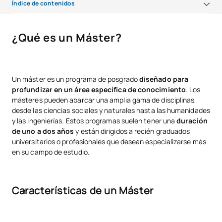
Índice de contenidos
¿Qué es un Máster?
¿Qué es un Máster?
¿Qué es un MBA?
Diferencias entre Máster y MBA
Un máster es un programa de posgrado
diseñado para
MBA vs. Máster en Administración: Entendiendo las diferencias
profundizar en un área específica de conocimiento
. Los
másteres pueden abarcar una amplia gama de disciplinas,
¿Cuándo estudiar un MBA y cuándo un Máster?
desde las ciencias sociales y naturales hasta las humanidades
y las ingenierías. Estos programas suelen tener una
duración
¿Qué especialidad tiene más salidas laborales?
de uno a dos años
y están dirigidos a recién graduados
universitarios o profesionales que desean especializarse más
en su campo de estudio.
Características de un Máster