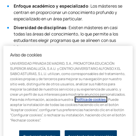
Enfoque académico y especializado
: Los másteres se
centran en proporcionar un conocimiento profundo y
especializado en un área particular.
Diversidad de disciplinas
: Existen másteres en casi
todas las áreas del conocimiento, lo que permite a los
estudiantes elegir programas que se alineen con sus
intereses y carreras.
Aviso de cookies
Investigación y proyectos
: Muchos másteres incluyen
componentes de investigación, proyectos prácticos o una
UNIVERSIDAD PRIVADA DE MADRID, S.A., PROMOTORA EDUCACIÓN
tesis que permiten aplicar el conocimiento teórico a
SUPERIOR ANDALUCÍA, S.A.U. y CENTRO UNIVERSITARIO ALFONSO X EL
SABIO ASTURIAS, S.L.U. utilizan, como corresponsables del tratamiento,
situaciones reales.
cookies propias y de terceros para mejorar su navegación por nuestro
Duración variable
: Generalmente, los programas de
sitio web, distinguirle de otros usuarios, analizar sus hábitos para
mejorar la calidad de nuestros servicios y su experiencia de usuario, y
máster tienen una duración de uno a dos años, aunque
crear un perfil de sus intereses para mostrarle anuncios personalizados.
esto puede variar dependiendo del país y la institución.
Para más información, acceda a nuestra
Política de cookies.
. Puede
aceptar la instalación de todas las cookies haciendo clic en el botón
“Aceptar cookies”, configurar tus preferencias haciendo clic en el botón
“Configurar cookies”, o rechazar su instalación, haciendo clic en el botón
¿Qué es un MBA?
“Rechazar cookies”.