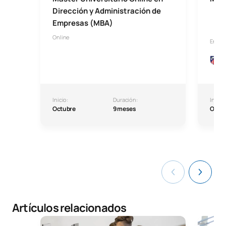
Dirección y Administración de
Empresas (MBA)
Online
En co
Inicio:
Duración:
Inicio:
Octubre
9 meses
Octu
Artículos relacionados