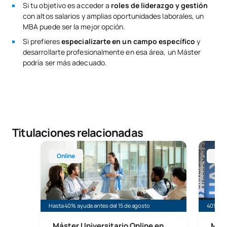
Si tu objetivo es acceder a
roles de liderazgo
y gestión
con altos salarios y amplias oportunidades laborales, un
MBA puede ser la mejor opción.
Si prefieres
especializarte en un campo específico
y
desarrollarte profesionalmente en esa área, un Máster
podría ser más adecuado.
Titulaciones relacionadas
Máster Universitario Online en Administración y 
MBA in
Online
Mad
Hasta 40% ayuda antes del 15 de agosto
40% de 
Máster Universitario Online en
MBA