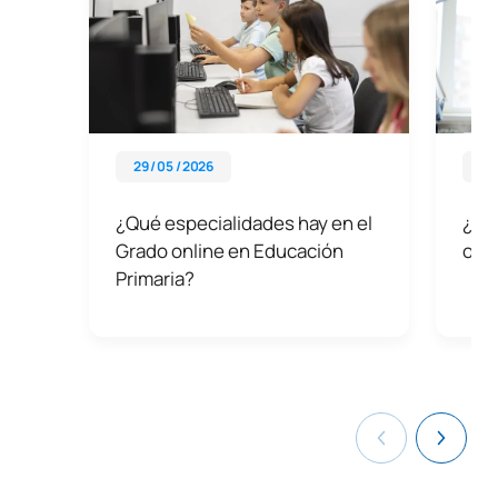
29 / 05 / 2026
29 
¿Qué especialidades hay en el
¿Qué
Grado online en Educación
ofr
Primaria?