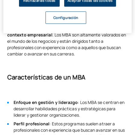
Rechazarlas todas
Aceptar todas las cookies
Un
MBA
(Master of Business Administration) es un tipo de
máster especializado en administración y gestión
Configuración
empresarial. Este programa está
diseñado para desarrollar
habilidades de liderazgo, estrategia y gestión en un
contexto empresarial
. Los MBA son altamente valorados en
el mundo de los negocios y están dirigidos tanto a
profesionales con experiencia como a aquellos que buscan
cambiar o avanzar en sus carreras.
Características de un MBA
Enfoque en gestión y liderazgo
: Los MBA se centran en
desarrollar habilidades prácticas y estratégicas para
liderar y gestionar organizaciones.
Perfil profesional
: Estos programas suelen atraer a
profesionales con experiencia que buscan avanzar en sus