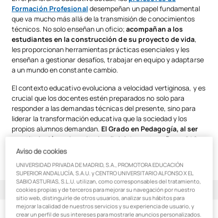
Formación Profesional
desempeñan un papel fundamental
que va mucho más allá de la transmisión de conocimientos
técnicos. No solo enseñan un oficio;
acompañan a los
estudiantes en la construcción de su proyecto de vida
,
les proporcionan herramientas prácticas esenciales y les
enseñan a gestionar desafíos, trabajar en equipo y adaptarse
a un mundo en constante cambio.
El contexto educativo evoluciona a velocidad vertiginosa, y es
crucial que los docentes estén preparados no solo para
responder a las demandas técnicas del presente, sino para
liderar la transformación educativa que la sociedad y los
propios alumnos demandan.
El Grado en Pedagogía, al ser
una titulación universitaria oficial de cuatro años y 240
ECTS, te permitirá ampliar tu impacto en el aula y fuera de
Aviso de cookies
ella.
UNIVERSIDAD PRIVADA DE MADRID, S.A., PROMOTORA EDUCACIÓN
SUPERIOR ANDALUCÍA, S.A.U. y CENTRO UNIVERSITARIO ALFONSO X EL
SABIO ASTURIAS, S.L.U. utilizan, como corresponsables del tratamiento,
Índice de contenidos
cookies propias y de terceros para mejorar su navegación por nuestro
sitio web, distinguirle de otros usuarios, analizar sus hábitos para
mejorar la calidad de nuestros servicios y su experiencia de usuario, y
¿Por qué el Grado en Pedagogía es tu próximo paso estratégico?
crear un perfil de sus intereses para mostrarle anuncios personalizados.