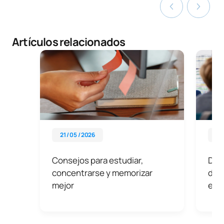
Artículos relacionados
21 / 05 / 2026
29 
Consejos para estudiar,
Dife
concentrarse y memorizar
didá
mejor
eje