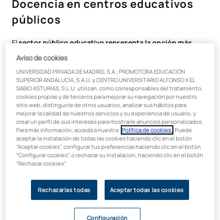
Docencia en centros educativos
públicos
El
sector público educativo representa la opción más
estable
para los titulados del máster en profesorado, ya que
Aviso de cookies
ofrece seguridad laboral y un sistema de promoción
UNIVERSIDAD PRIVADA DE MADRID, S.A., PROMOTORA EDUCACIÓN
transparente. Para acceder como funcionario docente
SUPERIOR ANDALUCÍA, S.A.U. y CENTRO UNIVERSITARIO ALFONSO X EL
necesitas el
máster habilitante
, una titulación universitaria
SABIO ASTURIAS, S.L.U. utilizan, como corresponsables del tratamiento,
afín a tu especialidad, nacionalidad española o de la UE, y
cookies propias y de terceros para mejorar su navegación por nuestro
superar las oposiciones correspondientes. En el
portal del
sitio web, distinguirle de otros usuarios, analizar sus hábitos para
mejorar la calidad de nuestros servicios y su experiencia de usuario, y
Ministerio de Educación
podrás encontrar los requisitos
crear un perfil de sus intereses para mostrarle anuncios personalizados.
generales y otros específicos por Comunidad Autónoma.
Para más información, acceda a nuestra
Política de cookies.
. Puede
aceptar la instalación de todas las cookies haciendo clic en el botón
Las oposiciones docentes incluyen pruebas de conocimientos
“Aceptar cookies”, configurar tus preferencias haciendo clic en el botón
“Configurar cookies”, o rechazar su instalación, haciendo clic en el botón
específicos y capacidades pedagógicas, donde tu formación
“Rechazar cookies”.
del máster resulta crucial para demostrar competencias
didácticas y metodológicas.
Rechazarlas todas
Aceptar todas las cookies
Ventajas de trabajar en centros públicos
Configuración
Los centros educativos públicos ofrecen beneficios que