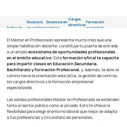
Cargos
Docencia
Docencia en
Formación
directivos
Índice de
en centros
centros
no reglada
y de
Resumen
contenidos
educativos
privados y
y
gestión
públicos
concertados
empresarial
El Máster en Profesorado representa mucho más que una
educativa
simple habilitación docente: constituye tu puerta de entrada
a un amplio
ecosistema de oportunidades profesionales
en el ámbito educativo
. Esta
formación oficial te capacita
para impartir clases en Educación Secundaria,
Bachillerato y Formación Profesional
, y, además, te abre el
camino hacia la orientación educativa, la gestión de centros,
los cargos directivos y la formación empresarial
especializada.
Las salidas profesionales Máster en Profesorado se extienden
tanto al sector público como al privado. Esto te ofrece la
flexibilidad para elegir el entorno laboral que mejor se adapta
a tus preferencias y circunstancias personales.