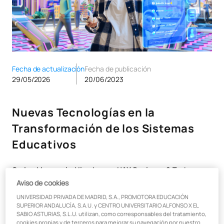
Fecha de actualización
Fecha de publicación
29/05/2026
20/06/2023
Nuevas Tecnologías en la
Transformación de los Sistemas
Educativos
Carlos Marquerie, Vicedecano UAX Business & Tech
La Inteligencia Artificial (IA) y el metaverso son dos de las
Aviso de cookies
tendencias tecnológicas más emergentes con la capacidad
UNIVERSIDAD PRIVADA DE MADRID, S.A., PROMOTORA EDUCACIÓN
de transformar radicalmente el ámbito educativo en los años
SUPERIOR ANDALUCÍA, S.A.U. y CENTRO UNIVERSITARIO ALFONSO X EL
venideros
.
SABIO ASTURIAS, S.L.U. utilizan, como corresponsables del tratamiento,
cookies propias y de terceros para mejorar su navegación por nuestro