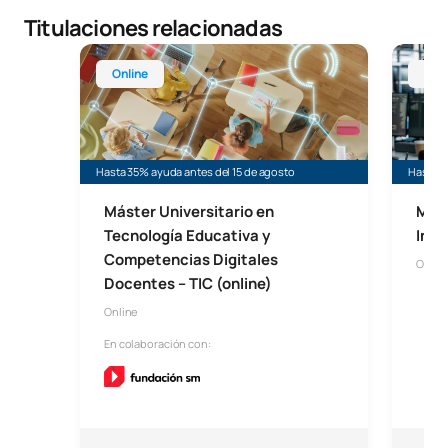
Titulaciones relacionadas
Máster Online en Tecnología Educativa (Máster TI
Máster U
Online
Onl
Hasta 35% ayuda antes del 15 de agosto
Hasta 2
Máster Universitario en
Mást
Tecnología Educativa y
Inte
Competencias Digitales
Onlin
Docentes – TIC (online)
Online
En colaboración con: