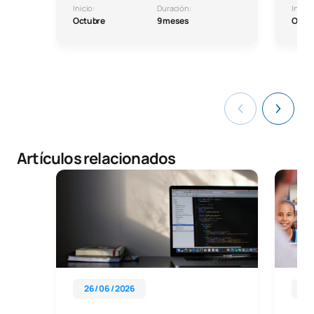
Inicio:
Duración:
Inicio:
Octubre
9 meses
Octu
Artículos relacionados
26 / 06 / 2026
03 