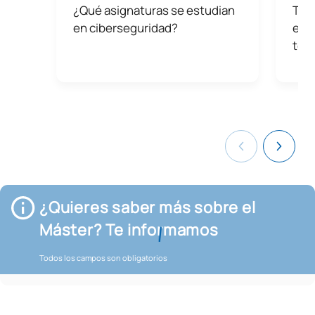
¿Qué asignaturas se estudian
Teor
en ciberseguridad?
est
tec
¿Quieres saber más sobre el
Máster? Te informamos
Todos los campos son obligatorios