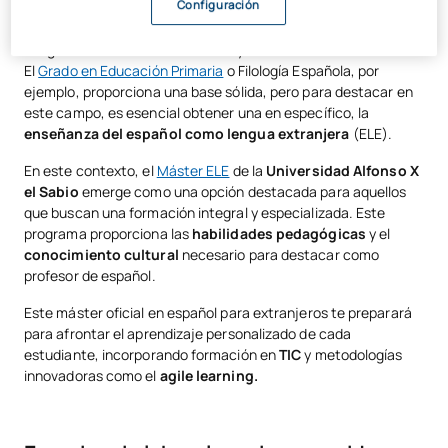
Configuración
Uno de los primeros pasos para ser un profesor de español es
asegurarse de tener la titulación y certificaciones adecuadas.
El
Grado en Educación Primaria
o Filología Española, por
ejemplo, proporciona una base sólida, pero para destacar en
este campo, es esencial obtener una en específico, la
enseñanza del español como lengua extranjera
(ELE).
En este contexto, el
Máster ELE
de la
Universidad Alfonso X
el Sabio
emerge como una opción destacada para aquellos
que buscan una formación integral y especializada. Este
programa proporciona las
habilidades pedagógicas
y el
conocimiento cultural
necesario para destacar como
profesor de español.
Este máster oficial en español para extranjeros te preparará
para afrontar el aprendizaje personalizado de cada
estudiante, incorporando formación en
TIC
y metodologías
innovadoras como el
agile learning.