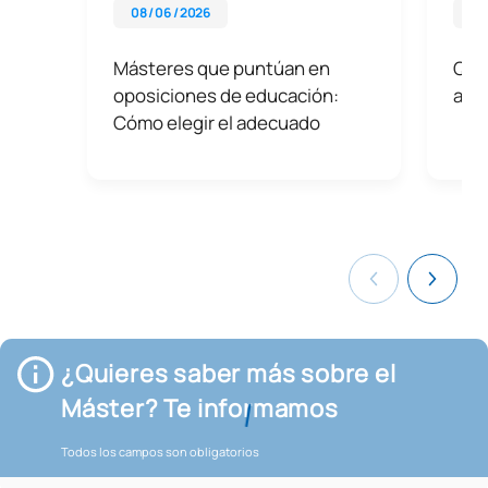
08 / 06 / 2026
08 
Másteres que puntúan en
Qué 
oposiciones de educación:
aula
Cómo elegir el adecuado
¿Quieres saber más sobre el
Máster? Te informamos
Todos los campos son obligatorios