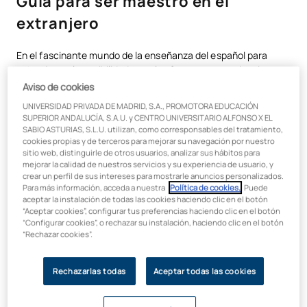
Guía para ser maestro en el
Requisitos generales para ser profesor de español para extranjeros
extranjero
Cómo trabajar como profesor de español en el extranjero
En el fascinante mundo de la enseñanza del español para
Cómo ser profesor de español online
extranjeros, la posibilidad no solo ofrece una experiencia
gratificante, sino también la oportunidad de compartir la
Conclusión
Aviso de cookies
riqueza de este idioma con estudiantes de todo el mundo. En
UNIVERSIDAD PRIVADA DE MADRID, S.A., PROMOTORA EDUCACIÓN
esta guía completa, exploraremos cómo ser profesor de
SUPERIOR ANDALUCÍA, S.A.U. y CENTRO UNIVERSITARIO ALFONSO X EL
español para extranjeros y cuáles son los pasos esenciales, ya
SABIO ASTURIAS, S.L.U. utilizan, como corresponsables del tratamiento,
sea en el extranjero o a través de la enseñanza en línea.
cookies propias y de terceros para mejorar su navegación por nuestro
sitio web, distinguirle de otros usuarios, analizar sus hábitos para
mejorar la calidad de nuestros servicios y su experiencia de usuario, y
crear un perfil de sus intereses para mostrarle anuncios personalizados.
Para más información, acceda a nuestra
Política de cookies.
. Puede
Requisitos generales para ser
aceptar la instalación de todas las cookies haciendo clic en el botón
“Aceptar cookies”, configurar tus preferencias haciendo clic en el botón
profesor de español para
“Configurar cookies”, o rechazar su instalación, haciendo clic en el botón
“Rechazar cookies”.
extranjeros
Titulaciones y certificaciones
Rechazarlas todas
Aceptar todas las cookies
necesarias