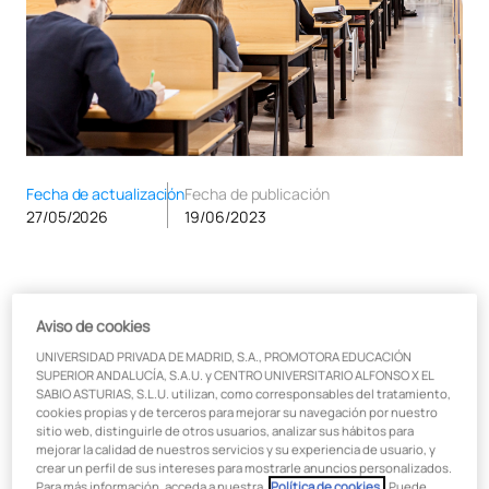
Fecha de actualización
Fecha de publicación
27/05/2026
19/06/2023
Preparar unas oposiciones es un reto complejo que exige
Aviso de cookies
organización, esfuerzo y tiempo. La formación inicial con la
que partimos es esencial de cara a cómo estudiar
UNIVERSIDAD PRIVADA DE MADRID, S.A., PROMOTORA EDUCACIÓN
oposiciones, pues de ella va a depender que tengamos los
SUPERIOR ANDALUCÍA, S.A.U. y CENTRO UNIVERSITARIO ALFONSO X EL
SABIO ASTURIAS, S.L.U. utilizan, como corresponsables del tratamiento,
recursos adecuados para afrontar el estudio y alcanzar la
cookies propias y de terceros para mejorar su navegación por nuestro
meta con éxito.
sitio web, distinguirle de otros usuarios, analizar sus hábitos para
mejorar la calidad de nuestros servicios y su experiencia de usuario, y
En el
Máster en Profesorado Online
de UAX, nos encargamos
crear un perfil de sus intereses para mostrarle anuncios personalizados.
de que recibas una formación didáctica y pedagógica de
Para más información, acceda a nuestra
Política de cookies.
. Puede