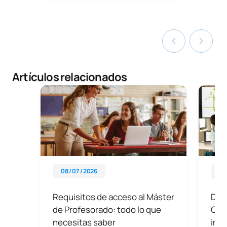
Artículos relacionados
08 / 07 / 2026
29 
Requisitos de acceso al Máster
Didá
de Profesorado: todo lo que
Qué 
necesitas saber
impo