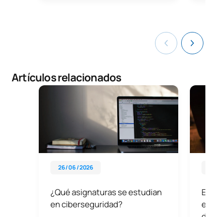
Artículos relacionados
26 / 06 / 2026
07 
¿Qué asignaturas se estudian
Expl
en ciberseguridad?
es, 
def