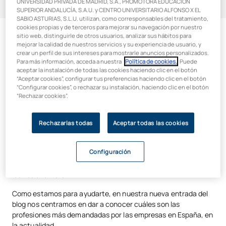
UNIVERSIDAD PRIVADA DE MADRID, S.A., PROMOTORA EDUCACIÓN
Índice de contenidos
SUPERIOR ANDALUCÍA, S.A.U. y CENTRO UNIVERSITARIO ALFONSO X EL
SABIO ASTURIAS, S.L.U. utilizan, como corresponsables del tratamiento,
cookies propias y de terceros para mejorar su navegación por nuestro
Ingenieros informáticos
sitio web, distinguirle de otros usuarios, analizar sus hábitos para
Conoce las profesiones más demandadas en la actualidad en
mejorar la calidad de nuestros servicios y su experiencia de usuario, y
España. ¿Qué perfiles buscan más las empresas? ¿Cuáles son
Responsables de desarrollo de negocio
crear un perfil de sus intereses para mostrarle anuncios personalizados.
las posiciones con más futuro? Todos los detalles, en este
Para más información, acceda a nuestra
Política de cookies.
. Puede
Arquitectos de sistemas en la nube
aceptar la instalación de todas las cookies haciendo clic en el botón
post.
“Aceptar cookies”, configurar tus preferencias haciendo clic en el botón
“Configurar cookies”, o rechazar su instalación, haciendo clic en el botón
Ingenieros de machine learning
Las necesidades cambiantes de la sociedad hacen ineludible
“Rechazar cookies”.
la importancia de adaptarse a las demandas actuales y dirigir
Expertos en ciberseguridad
nuestros pasos profesionales hacia aquellas profesiones que
tienen asegurado su lugar de cara a futuro en el tejido
Rechazarlas todas
Aceptar todas las cookies
empresarial. Es por ello, que hay que emprender una
búsqueda activa de las profesiones más demandadas y
Configuración
buscar asesoramiento para elegir la mejor opción formativa
con la que convertirnos en ese perfil profesional que se rifan
los headhunters.
Como estamos para ayudarte, en nuestra nueva entrada del
blog nos centramos en dar a conocer cuáles son las
profesiones más demandadas por las empresas en España, en
la actualidad.