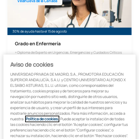
Villanueva de la Cañada
30% de ayuda hasta el 15 de agosto
Grado en Enfermería
+ Diploma de Experto en Urgencias, Emergencias y Cuidados Críticos
En colaboración con:
Aviso de cookies
UNIVERSIDAD PRIVADA DE MADRID, S.A., PROMOTORA EDUCACIÓN
SUPERIOR ANDALUCÍA, S.A.U. y CENTRO UNIVERSITARIO ALFONSO X
EL SABIO ASTURIAS, S.L.U. utilizan, como corresponsables del
tratamiento, cookies propias y de terceros para mejorar su
navegación por nuestro sitio web, distinguirle de otros usuarios,
Inicio:
Duración:
analizar sus hábitos para mejorar la calidad de nuestros servicios y su
Septiembre
4 años
experiencia de usuario, y crear un perfil de sus intereses para
mostrarle anuncios personalizados. Para más información, acceda a
Grado en Enfermería Oviedo
nuestra
Política de cookies.
. Puede aceptar la instalación de todas
Oviedo
las cookies haciendo clic en el botón “Aceptar cookies”, configurar tus
preferencias haciendo clic en el botón “Configurar cookies”, o
rechazar su instalación, haciendo clic en el botón “Rechazar cookies”.