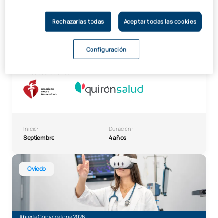
Rechazarlas todas
Aceptar todas las cookies
Abierta Convocatoria 2026
Grado en Enfermería*
Configuración
+ Diploma de Experto en Urgencias, Emergencias y Cuidados Críticos
En colaboración con:
Inicio:
Duración:
Septiembre
4 años
Grado en Medicina Oviedo
Oviedo
Abierta Convocatoria 2026