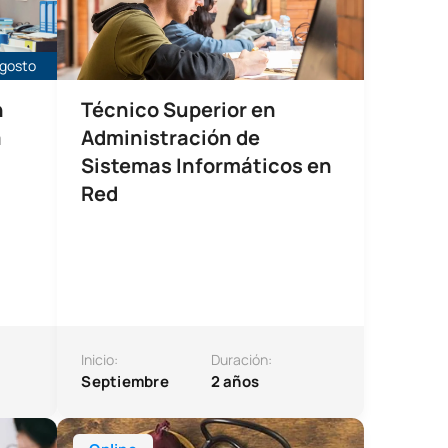
agosto
n
Técnico Superior en
a
Administración de
Sistemas Informáticos en
Red
Inicio:
Duración:
Septiembre
2 años
n la Radiocirugía del Sistema Nervioso Central
Especialista Online en Abordaje de la Desnutrición r