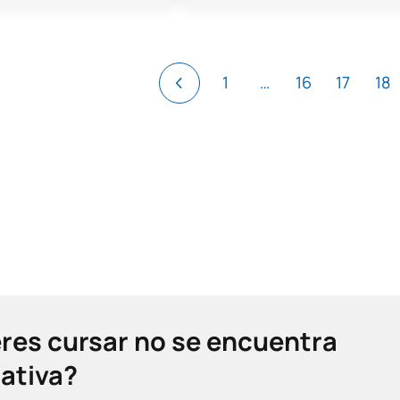
1
…
16
17
18
eres cursar no se encuentra
mativa?