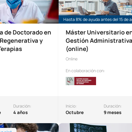
Hasta 8% de ayuda antes del 15 de 
a de Doctorado en
Máster Universitario e
 Regenerativa y
Gestión Administrativ
Terapias
(online)
Online
En colaboración con:
Duración:
Inicio:
Duración:
e
4 años
Octubre
9 meses
to en Ortopedia para Farmacéuticos
Máster de Formación Permanente e