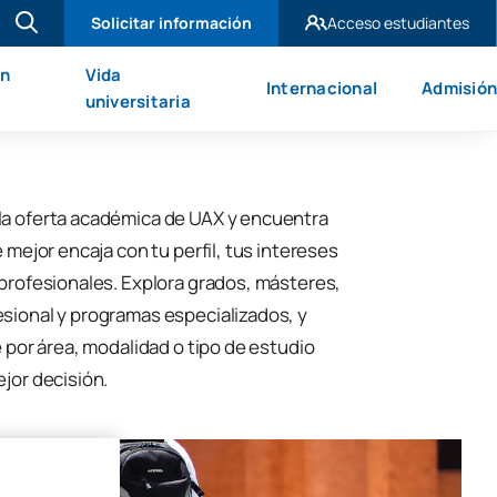
Solicitar información
Acceso estudiantes
UAX Madrid
en
Vida
Internacional
Admisión
UAX Mare Nostrum
universitaria
la oferta académica de UAX y encuentra
e mejor encaja con tu perfil, tus intereses
 profesionales. Explora grados, másteres,
sional y programas especializados, y
e por área, modalidad o tipo de estudio
ejor decisión.