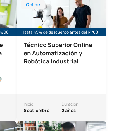
Online
14/08
Hasta 45% de descuento antes del 14/08
e
Técnico Superior Online
a
en Automatización y
Robótica Industrial
Inicio:
Duración:
Septiembre
2 años
 Data para los Negocios
Máster Universitario en Psicología General Sanitaria 