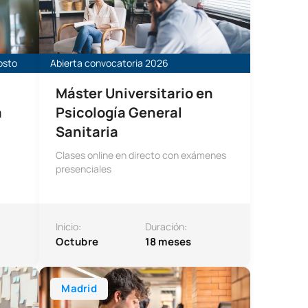
osto
Abierta convocatoria 2026
Máster Universitario en
a
Psicología General
Sanitaria
Clases online en directo con exámenes
presenciales
Inicio:
Duración:
Octubre
18 meses
stión Administrativa
Técnico Superior en Administración de Sistemas Info
Madrid