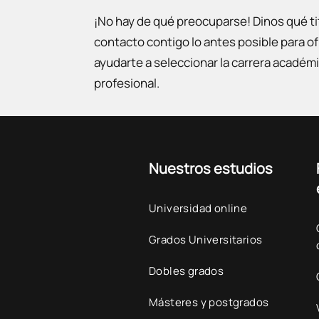
¡No hay de qué preocuparse! Dinos qué t
contacto contigo lo antes posible para 
ayudarte a seleccionar la carrera académi
profesional.
Nuestros estudios
Universidad online
Grados Universitarios
Dobles grados
Másteres y postgrados