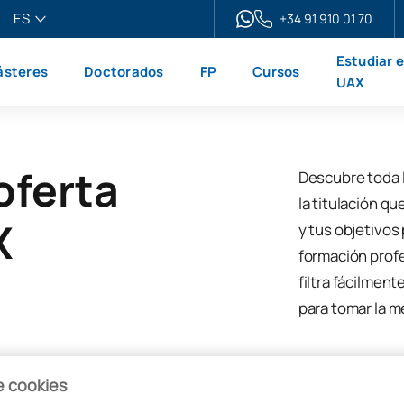
ES
+34 91 910 01 70
pañol
Estudiar 
steres
Doctorados
FP
Cursos
glish
UAX
ançais
liano
oferta
Descubre toda 
la titulación qu
X
y tus objetivos
formación profe
filtra fácilment
para tomar la m
e cookies