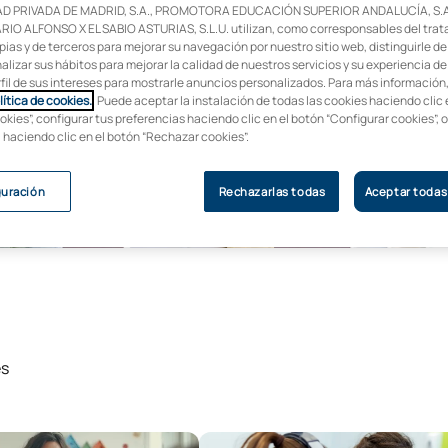
D PRIVADA DE MADRID, S.A., PROMOTORA EDUCACIÓN SUPERIOR ANDALUCÍA, S.A
IO ALFONSO X EL SABIO ASTURIAS, S.L.U. utilizan, como corresponsables del trat
pias y de terceros para mejorar su navegación por nuestro sitio web, distinguirle de
alizar sus hábitos para mejorar la calidad de nuestros servicios y su experiencia de
rfil de sus intereses para mostrarle anuncios personalizados. Para más información
lítica de cookies.
. Puede aceptar la instalación de todas las cookies haciendo clic 
okies”, configurar tus preferencias haciendo clic en el botón “Configurar cookies”, 
, haciendo clic en el botón “Rechazar cookies”.
guración
Rechazarlas todas
Aceptar todas
es
or Online en Educación Infantil
Técnico Superior Online en Audiol