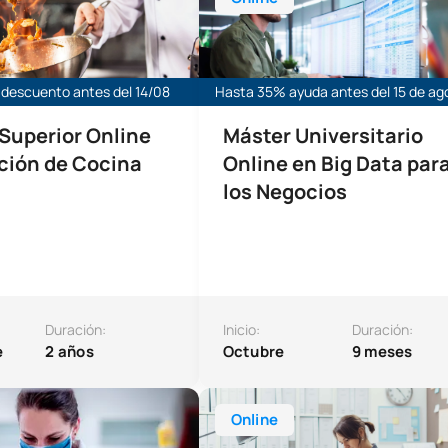
descuento antes del 14/08
Hasta 35% ayuda antes del 15 de ag
Superior Online
Máster Universitario
ción de Cocina
Online en Big Data par
los Negocios
Duración:
Inicio:
Duración:
e
2 años
Octubre
9 meses
ctorado en Biología Regenerativa y Nuevas Terapias
Máster Universitario Online en Ge
Online