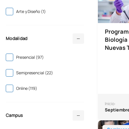
Arte y Diseño (1)
Program
Modalidad
Biología
Nuevas 
Presencial (97)
Semipresencial (22)
Online (119)
Inicio:
Septiembr
Campus
Curso de Exper