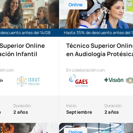
Online
descuento antes del 14/08
Hasta 35% de descuento antes del 
Superior Online
Técnico Superior Onlin
ción Infantil
en Audiología Protésic
ión con:
En colaboración con:
Duración:
Inicio:
Duración:
e
2 años
Septiembre
2 años
or Online en Dirección de Cocina
Máster Universitario Online en Big
Online