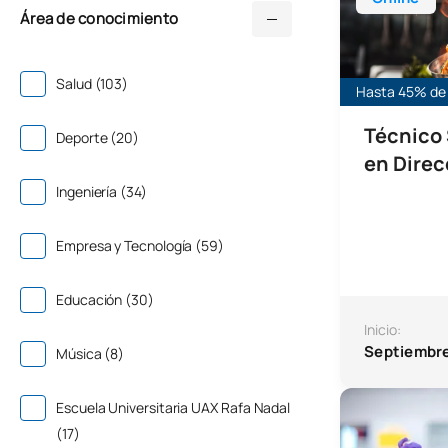
Área de conocimiento
Salud (103)
Hasta 45% de 
Técnico 
Deporte (20)
en Direc
Ingeniería (34)
Empresa y Tecnología (59)
Educación (30)
Inicio:
Septiembr
Música (8)
Programa de Do
Escuela Universitaria UAX Rafa Nadal
(17)