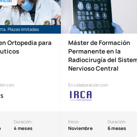
ncial
rta. Plazas limitadas
en Ortopedia para
Máster de Formación
uticos
Permanente en la
Radiocirugía del Siste
Nervioso Central
ión con:
En colaboración con:
Duración:
Inicio:
Duración:
e
4 meses
Noviembre
6 meses