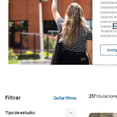
UNIVERSIDA
UNIVERSITAR
cookies pro
usuarios, an
crear un pe
nuestra
Po
“Aceptar co
instalación
Confi
237
titulacion
Filtrar
Quitar filtros
Tipo de estudio
Técnico Superi