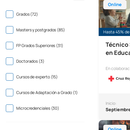
Online
Grados (72)
Masters y postgrados (85)
Hasta 45% de 
Técnico 
FP Grados Superiores (31)
en Educa
Doctorados (3)
En colaborac
Cursos de experto (15)
Cursos de Adaptación a Grado (1)
Inicio:
Microcredenciales (30)
Septiembr
Técnico Superi
Online