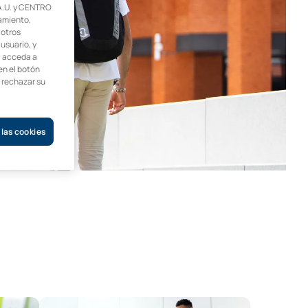
.U. y CENTRO
amiento,
 otros
 usuario, y
, acceda a
en el botón
o rechazar su
 las cookies
ogía Protésica
Técnico Superior Online en Automatización y Robótica