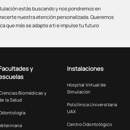
itulación estás buscando y nos pondremos en
ofrecerte nuestra atención personalizada. Queremos
ca que más se adapte a ti e impulse tu futuro
Facultades y
Instalaciones
escuelas
Hospital Virtual de
Simulación
Ciencias Biomédicas y
de la Salud
Policlínica Universitaria
UAX
Odontología
Centro Odontológico
Veterinaria