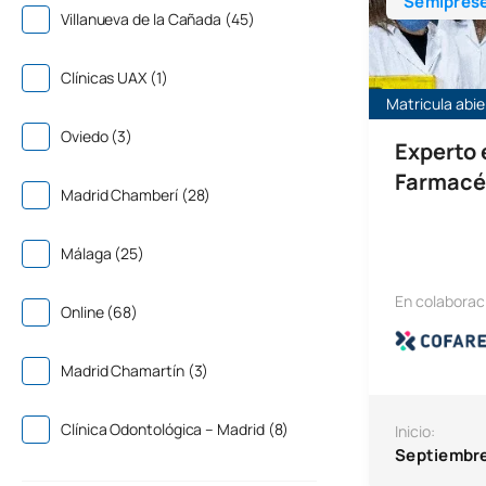
Semiprese
Villanueva de la Cañada (45)
Clínicas UAX (1)
Matricula abie
Oviedo (3)
Experto 
Farmacé
Madrid Chamberí (28)
Málaga (25)
En colaborac
Online (68)
Madrid Chamartín (3)
Clínica Odontológica – Madrid (8)
Inicio:
Septiembr