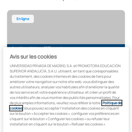
Expert en endodontie avancée intégrale
En ligne
Appel à candidatures 2026 ouvert
Avis sur les cookies
Expert en endodontie avancée intégrale
UNIVERSIDAD PRIVADA DE MADRID, S.A. et PROMOTORA EDUCACIÓN
SUPERIOR ANDALUCÍA, S.A.U. utilisent, en tant que coresponsables
du traitement, des cookies internes et des cookies de tiers pour
améliorer votre navigation sur notre site web, vous distinguer des
Début:
Durée:
autres utilisateurs, analyser vos habitudes afin d’améliorer la qualité
Octobre
12 mois
de nos services et votre expérience utilisateur, et créer un profil de
vos intérêts afin de vous montrer des publicités personnalisées. Pour
Programme avancé en gestion d'entreprise et économie du
de plus amples informations, veuillez vous référer à notre
Politique de
cookies
. Vous pouvez accepter l’installation des cookies en cliquant
sur le bouton « Accepter les cookies », configurer vos préférences en
cliquant sur le bouton « Configurer les cookies » ou refuser leur
installation en cliquant sur le bouton « Refuser les cookies ».