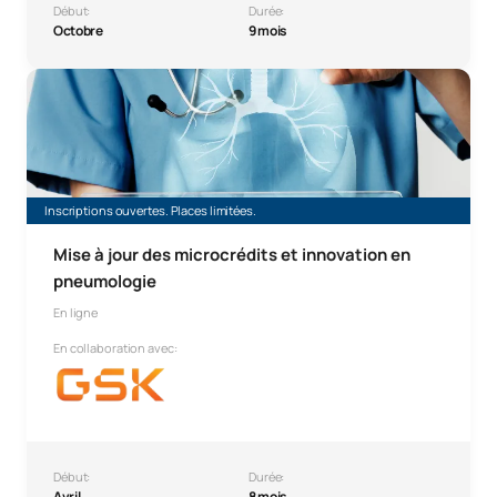
Début:
Durée:
Octobre
9 mois
Micro-certificat « Actualités et innovations en pneumolog
Inscriptions ouvertes. Places limitées.
Mise à jour des microcrédits et innovation en
pneumologie
En ligne
En collaboration avec:
Début:
Durée:
Avril
8 mois