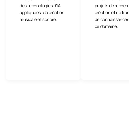
des technologies d'IA
projets de recher
appliquées à la création
création et de tra
musicale et sonore.
de connaissances
ce domaine.