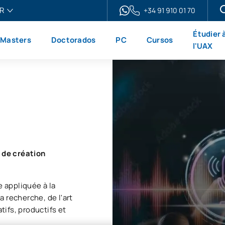
R
+34 91 910 01 70
ais
Étudier 
Masters
Doctorados
PC
Cursos
h
l'UAX
ol
no
s de création
e appliquée à la
 recherche, de l'art
ifs, productifs et