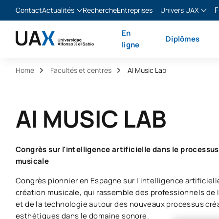
F
Contact
Actualités
Recherche
Entreprises
Univers UAX
Blog
The Valley
Franç
En
Diplômes
Actualités
XTART
Englis
ligne
MIR Asturias
Españ
Home
Facultés et centres
AI Music Lab
Italia
AI MUSIC LAB
Congrès sur l'intelligence artificielle dans le processu
musicale
Congrès pionnier en Espagne sur l'intelligence artificiell
création musicale, qui rassemble des professionnels de la
et de la technologie autour des nouveaux processus créat
esthétiques dans le domaine sonore.