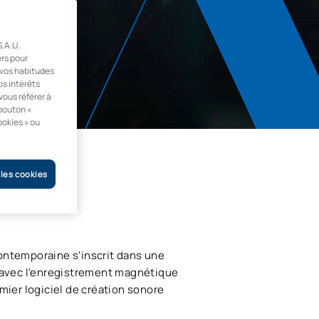
.A.U.
ers pour
r vos habitudes
os intérêts
vous référer à
 bouton «
ookies » ou
 les cookies
ontemporaine s'inscrit dans une
0 avec l'enregistrement magnétique
mier logiciel de création sonore