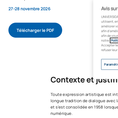
Avis sur
27-28 novembre 2026
UNIVERSIDA
utilisent, 
améliorer v
Télécharger le PDF
afin d’améli
afin de vou
notre
Polit
Accepter le
refuser leur
Paramètr
Contexte et justif
Toute expression artistique est i
longue tradition de dialogue avec
et s'est consolidée en 1958 lorsqu
numérique.