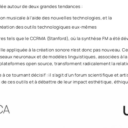
ulée autour de deux grandes tendances :
tion musicale à l’aide des nouvelles technologies, et la
création des outils technologiques eux-mêmes
res tels que le CCRMA (Stanford), où la synthèse FM a été d
icielle appliquée à la création sonore n’est donc pas nouveau.
seaux neuronaux et de modèles linguistiques, associées à la p
 plateformes open source, transforment radicalement la relatio
 à ce tournant décisif : il s’agit d’un forum scientifique et art
les de ces outils et à débattre de leur impact esthétique, éthi