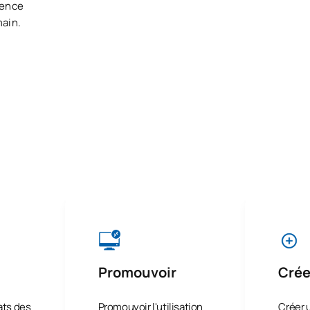
gence
main.
Promouvoir
Crée
tats des
Promouvoir l'utilisation
Créer 