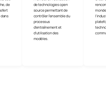
che, de
de technologies open
rencon
nsfert
source permettant de
monde 
 dans
contrôler l'ensemble du
l'indus
processus
platef
d'entraînement et
techno
d'utilisation des
commun
modèles.