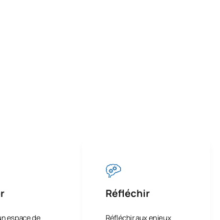
r
Réfléchir
un espace de
Réfléchir aux enjeux