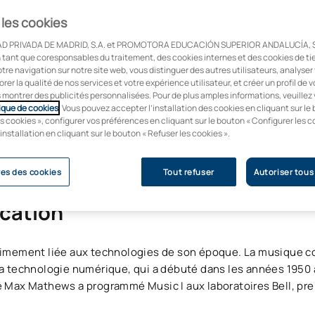
 les cookies
D PRIVADA DE MADRID, S.A. et PROMOTORA EDUCACIÓN SUPERIOR ANDALUCÍA, S
en tant que coresponsables du traitement, des cookies internes et des cookies de ti
otre navigation sur notre site web, vous distinguer des autres utilisateurs, analyse
orer la qualité de nos services et votre expérience utilisateur, et créer un profil de v
s montrer des publicités personnalisées. Pour de plus amples informations, veuillez 
ique de cookies
. Vous pouvez accepter l’installation des cookies en cliquant sur le
s cookies », configurer vos préférences en cliquant sur le bouton « Configurer les c
 installation en cliquant sur le bouton « Refuser les cookies ».
es des cookies
Tout refuser
Autoriser tous
ication
ntimement liée aux technologies de son époque. La musique c
 la technologie numérique, qui a débuté dans les années 195
e Max Mathews a programmé Music I aux laboratoires Bell, pre