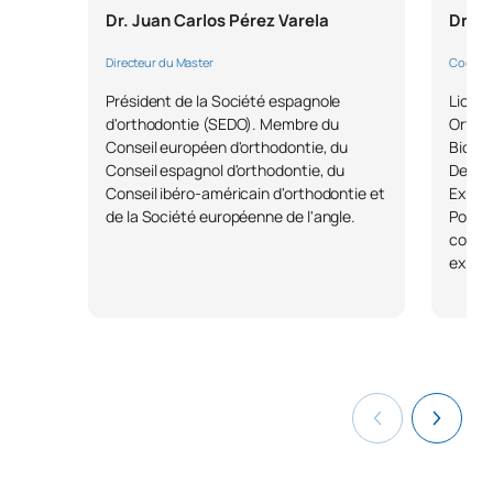
Dr. Juan Carlos Pérez Varela
Dra. 
Directeur du Master
Coordi
Président de la Société espagnole
Licenc
d'orthodontie (SEDO). Membre du
Ortod
Conseil européen d'orthodontie, du
Biológ
Conseil espagnol d'orthodontie, du
Dental
Conseil ibéro-américain d'orthodontie et
Experi
de la Société européenne de l'angle.
Posgra
congr
experi