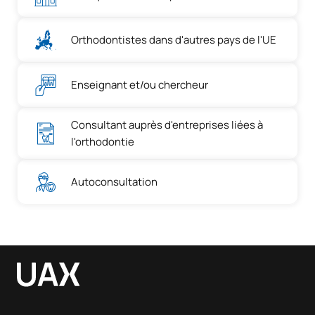
Contrôle sanitaire, éthique et
81279
OB
3
gestion de la clinique
Orthodontistes dans d'autres pays de l'UE
TOTAL:
60
Enseignant et/ou chercheur
*Caractère : FB : Formation Basique, Ob : Obligatoire, Op :
Consultant auprès d'entreprises liées à
Optionnel
l'orthodontie
Autoconsultation