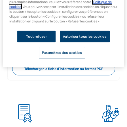
plus amples informations, veuillez vous référer à notre
Politique de
Durée Crédits
cookies
. Vous pouvez accepter l’installation des cookies en cliquant sur
3 ans / 180 ECTS
le bouton « Accepter les cookies », configurer vos préférences en
cliquant sur le bouton « Configurer les cookies » ou refuser leur
Langage
installation en cliquant sur le bouton « Refuser les cookies ».
Espagnol
Modalité
Tout refuser
Autoriser tous les cookies
Présentiel
Campus
Paramètres des cookies
Clínica Odontológica – Madrid
Télécharger la fiche d'information au format PDF