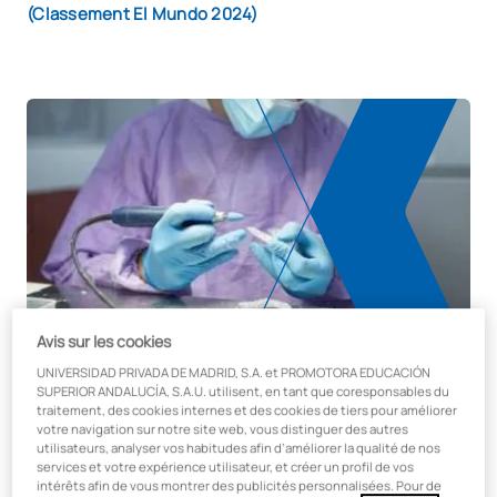
(Classement El Mundo 2024)
Avis sur les cookies
UNIVERSIDAD PRIVADA DE MADRID, S.A. et PROMOTORA EDUCACIÓN
SUPERIOR ANDALUCÍA, S.A.U. utilisent, en tant que coresponsables du
Places limitées !
traitement, des cookies internes et des cookies de tiers pour améliorer
votre navigation sur notre site web, vous distinguer des autres
utilisateurs, analyser vos habitudes afin d’améliorer la qualité de nos
Début
services et votre expérience utilisateur, et créer un profil de vos
Septembre
intérêts afin de vous montrer des publicités personnalisées. Pour de