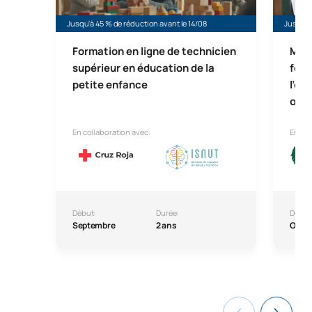
Jusqu'à 45 % de réduction avant le 14/08
Jusqu'à 
Formation en ligne de technicien
Mast
supérieur en éducation de la
form
petite enfance
l'en
obli
En collaboration avec:
En col
Début:
Durée:
Début
Septembre
2 ans
Octo