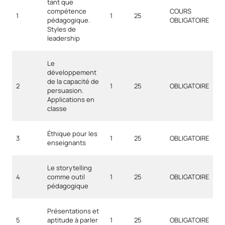
tant que
compétence
COURS
1
1
25
pédagogique.
OBLIGATOIRE
Styles de
leadership
Le
développement
de la capacité de
2
1
25
OBLIGATOIRE
persuasion.
Applications en
classe
Éthique pour les
3
1
25
OBLIGATOIRE
enseignants
Le storytelling
4
comme outil
1
25
OBLIGATOIRE
pédagogique
Présentations et
5
aptitude à parler
1
25
OBLIGATOIRE