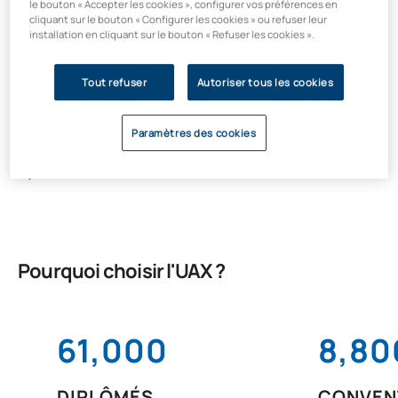
le bouton « Accepter les cookies », configurer vos préférences en
cliquant sur le bouton « Configurer les cookies » ou refuser leur
installation en cliquant sur le bouton « Refuser les cookies ».
Bourses Santander | Micro-
certifications 2026 – 2e édition
Tout refuser
Autoriser tous les cookies
Les étudiants qui souhaitent suivre cette micro-formation
Paramètres des cookies
pourront demander une bourse Santander et obtenir jusqu'à
100 % du financement du montant des frais d'inscription (300
€).
Pourquoi choisir l'UAX ?
61,000
8,80
DIPLÔMÉS
CONVEN