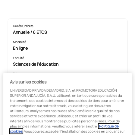
Durée Crédits
Annuelle / 6 ETCS
Modalité
En ligne
Faculté
Sciences de l'éducation
Prix:
300 €
Avis sur les cookies
UNIVERSIDAD PRIVADA DE MADRID, S.A. et PROMOTORA EDUCACIÓN
SUPERIOR ANDALUCÍA, S.A.U. utilisent, en tant que coresponsables du
traitement, des cookies internes et des cookies de tiers pour améliorer
En collaboration avec:
votre navigation sur notre site web, vous distinguer des autres
utilisateurs, analyser vos habitudes afin d’améliorer la qualité de nos
services et votre expérience utilisateur, et créer un profil de vos
intérêts afin de vous montrer des publicités personnalisées. Pour de
plus amples informations, veuillez vous référer à notre
Politique de
cookies
. Vous pouvez accepter l’installation des cookies en cliquant sur