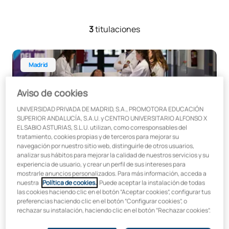
3
titulaciones
Programa de Acceso a Medicina
Madrid
Aviso de cookies
UNIVERSIDAD PRIVADA DE MADRID, S.A., PROMOTORA EDUCACIÓN
SUPERIOR ANDALUCÍA, S.A.U. y CENTRO UNIVERSITARIO ALFONSO X
EL SABIO ASTURIAS, S.L.U. utilizan, como corresponsables del
Programa de acceso a Medicina
tratamiento, cookies propias y de terceros para mejorar su
navegación por nuestro sitio web, distinguirle de otros usuarios,
analizar sus hábitos para mejorar la calidad de nuestros servicios y su
experiencia de usuario, y crear un perfil de sus intereses para
mostrarle anuncios personalizados. Para más información, acceda a
Inicio:
Duración:
nuestra
Política de cookies.
. Puede aceptar la instalación de todas
Septiembre
1 año
las cookies haciendo clic en el botón “Aceptar cookies”, configurar tus
preferencias haciendo clic en el botón “Configurar cookies”, o
Programa de acceso a Veterinaria
rechazar su instalación, haciendo clic en el botón “Rechazar cookies”.
Madrid