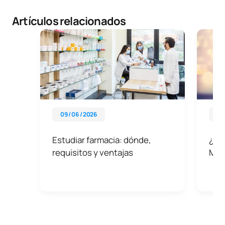
Artículos relacionados
09 / 06 / 2026
29 
Estudiar farmacia: dónde,
¿Qué
requisitos y ventajas
MB