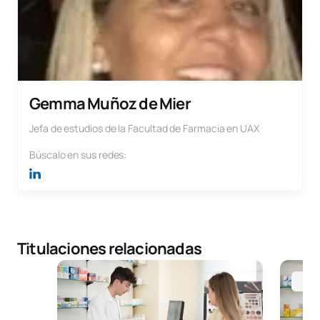
Gemma Muñoz de Mier
Jefa de estudios de la Facultad de Farmacia en UAX
Búscalo en sus redes:
Titulaciones relacionadas
MBA Dirección, gestión estratégica e Innovación d
Grado e
Mad