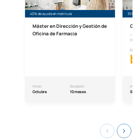
40% de ayuda en matrícula
30% de 
Máster en Dirección y Gestión de
Grad
Oficina de Farmacia
+ Cert
Oficin
En co
Inicio:
Duración:
Inicio:
Octubre
10 meses
Septi