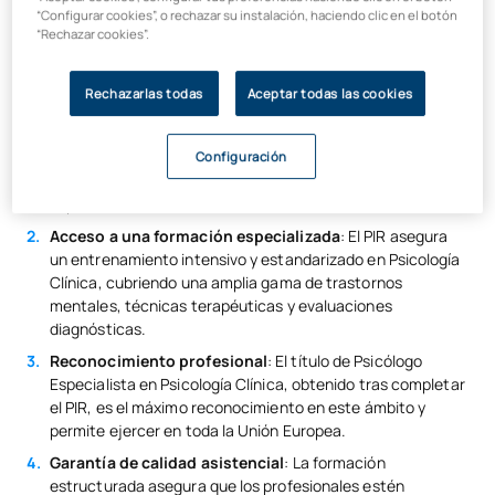
“Configurar cookies”, o rechazar su instalación, haciendo clic en el botón
La formación a través del PIR es esencial para garantizar la
“Rechazar cookies”.
excelencia en la atención psicológica dentro del sistema
sanitario público. Algunas de las razones principales incluyen:
Rechazarlas todas
Aceptar todas las cookies
Formación práctica supervisada
: Durante los cuatro
años de residencia, los aspirantes rotan por distintas
unidades hospitalarias y centros sanitarios, trabajando
Configuración
con pacientes reales bajo la supervisión de profesionales
experimentados.
Acceso a una formación especializada
: El PIR asegura
un entrenamiento intensivo y estandarizado en Psicología
Clínica, cubriendo una amplia gama de trastornos
mentales, técnicas terapéuticas y evaluaciones
diagnósticas.
Reconocimiento profesional
: El título de Psicólogo
Especialista en Psicología Clínica, obtenido tras completar
el PIR, es el máximo reconocimiento en este ámbito y
permite ejercer en toda la Unión Europea.
Garantía de calidad asistencial
: La formación
estructurada asegura que los profesionales estén