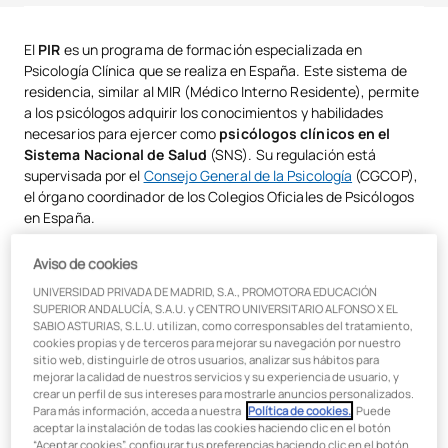
¿Qué es el PIR?
El
PIR
es un programa de formación especializada en
Psicología Clínica que se realiza en España. Este sistema de
¿Por qué es necesario el PIR?
residencia, similar al MIR (Médico Interno Residente), permite
¿Cómo inscribirse al examen PIR?
a los psicólogos adquirir los conocimientos y habilidades
necesarios para ejercer como
psicólogos clínicos en el
Requisitos para presentarse al PIR
Sistema Nacional de Salud
(SNS). Su regulación está
supervisada por el
Consejo General de la Psicología
(CGCOP),
¿Cómo es el examen PIR?
el órgano coordinador de los Colegios Oficiales de Psicólogos
en España.
Dificultad del examen PIR
La entrada al PIR está condicionada a la superación de un
Aviso de cookies
¿Qué ocurre después de aprobar el PIR?
examen nacional altamente competitivo. Este examen evalúa
UNIVERSIDAD PRIVADA DE MADRID, S.A., PROMOTORA EDUCACIÓN
los conocimientos teóricos y prácticos en diversas
áreas de la
Alternativas al PIR
SUPERIOR ANDALUCÍA, S.A.U. y CENTRO UNIVERSITARIO ALFONSO X EL
Psicología
, y su objetivo es determinar si los candidatos
SABIO ASTURIAS, S.L.U. utilizan, como corresponsables del tratamiento,
obtienen una de las plazas disponibles, que son limitadas.
Conclusión
cookies propias y de terceros para mejorar su navegación por nuestro
sitio web, distinguirle de otros usuarios, analizar sus hábitos para
mejorar la calidad de nuestros servicios y su experiencia de usuario, y
crear un perfil de sus intereses para mostrarle anuncios personalizados.
¿Por qué es necesario el PIR?
Para más información, acceda a nuestra
Política de cookies.
. Puede
aceptar la instalación de todas las cookies haciendo clic en el botón
“Aceptar cookies”, configurar tus preferencias haciendo clic en el botón