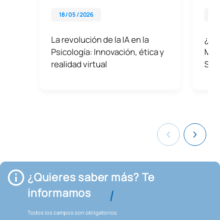
18 / 05 / 2026
29 
La revolución de la IA en la
¿Qué
Psicología: Innovación, ética y
Mást
realidad virtual
Sani
¿Quieres saber más? Te
informamos
Todos los campos son obligatorios