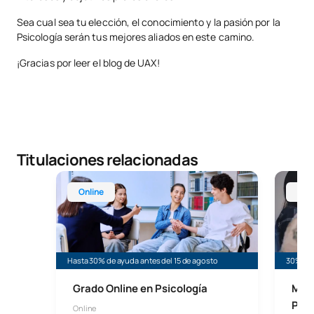
Sea cual sea tu elección, el conocimiento y la pasión por la
Psicología serán tus mejores aliados en este camino.
¡Gracias por leer el blog de UAX!
Titulaciones relacionadas
Grado Online en Psicología
Máster 
Online
Mad
Hasta 30% de ayuda antes del 15 de agosto
30% de 
Grado Online en Psicología
Mást
Psic
Online