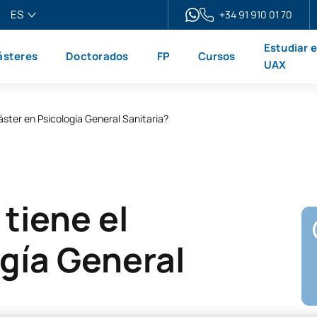
ES
+34 91 910 01 70
pañol
Estudiar 
steres
Doctorados
FP
Cursos
glish
UAX
ançais
liano
áster en Psicología General Sanitaria?
tiene el
gía General