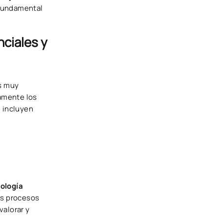
 fundamental
nciales y
s muy
camente los
e incluyen
cología
los procesos
valorar y