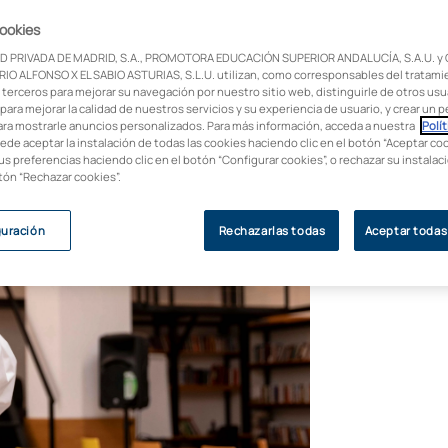
cookies
y sanitaria, conocer el plan de estudios del
D PRIVADA DE MADRID, S.A., PROMOTORA EDUCACIÓN SUPERIOR ANDALUCÍA, S.A.U. y
Psicología General Sanitaria de UAX han
IO ALFONSO X EL SABIO ASTURIAS, S.L.U. utilizan, como corresponsables del tratami
 diagnóstico hasta la práctica clínica
 terceros para mejorar su navegación por nuestro sitio web, distinguirle de otros usua
para mejorar la calidad de nuestros servicios y su experiencia de usuario, y crear un pe
 dos años.
ara mostrarle anuncios personalizados. Para más información, acceda a nuestra
Polít
uede aceptar la instalación de todas las cookies haciendo clic en el botón “Aceptar coo
us preferencias haciendo clic en el botón “Configurar cookies”, o rechazar su instala
otón “Rechazar cookies”.
guración
Rechazarlas todas
Aceptar todas