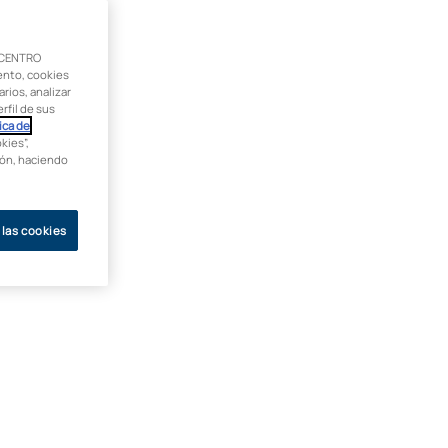
 CENTRO
ento, cookies
rios, analizar
rfil de sus
ica de
kies”,
ción, haciendo
 las cookies