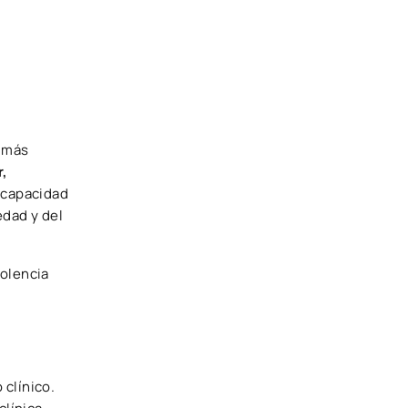
s más
r,
iscapacidad
edad y del
iolencia
 clínico.