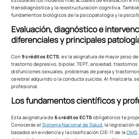
Estudiarás los modelos más actuales de evaluación e inte
transdiagnóstica y la reestructuración cognitiva. Tambié
fundamentos biológicos de la psicopatología y la psico
Evaluación, diagnóstico e intervenc
diferenciales y principales patologí
Con
9 créditos ECTS
, es la asignatura de mayor peso de
trastorno depresivo, bipolar, TEPT, ansiedad, trastorno
disfunciones sexuales, problemas de pareja y trastornos
cerebral adquirido o la conducta suicida. Al finalizarla, 
profesional.
Los fundamentos científicos y profe
Esta asignatura de
6 créditos ECTS
obligatorios te propo
Conocerás el
Sistema Nacional de Salud
, la legislación
basados en evidencia y la clasificación CIE-11 de la
OMS