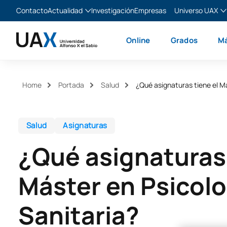
Contacto
Actualidad
Investigación
Empresas
Universo UAX
Blog
The Valley
Es
Online
Grados
Má
Noticias
XTART
En
MIR Asturias
Fr
Ita
Home
Portada
Salud
¿Qué asignaturas tiene el M
Salud
Asignaturas
¿Qué asignaturas 
Máster en Psicolo
Sanitaria?