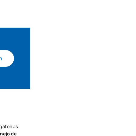
n
gatorios
nejo de