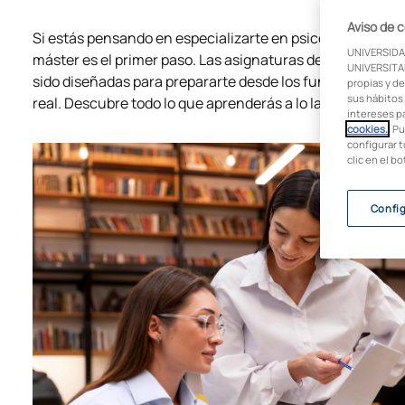
Aviso de 
Si estás pensando en especializarte en psicología clínica 
UNIVERSIDA
máster es el primer paso. Las asignaturas del Máster en 
UNIVERSITAR
sido diseñadas para prepararte desde los fundamentos del
propias y de
sus hábitos 
real. Descubre todo lo que aprenderás a lo largo de estos
intereses p
cookies.
. P
configurar t
clic en el b
Confi