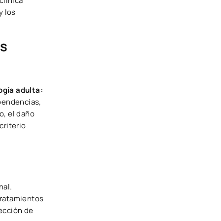
clínica
y los
as
ogía adulta:
ependencias,
o, el daño
criterio
nal.
 tratamientos
tección de