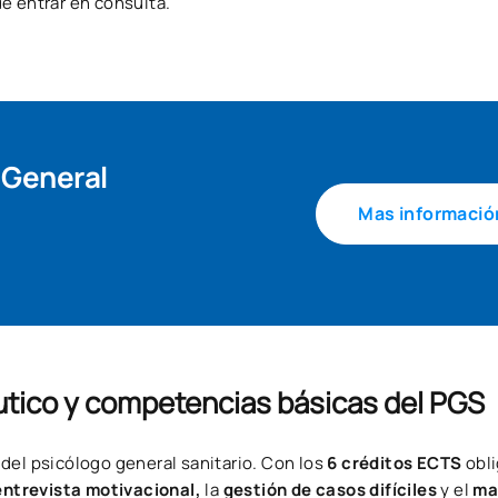
e entrar en consulta.
 General
Mas informació
utico y competencias básicas del PGS
del psicólogo general sanitario. Con los
6 créditos ECTS
obli
entrevista motivacional,
la
gestión de casos difíciles
y el
ma