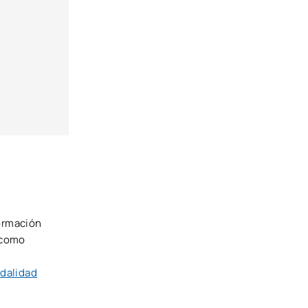
formación
í como
dalidad