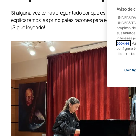
Aviso de 
Si alguna vez te has preguntado por qué es importante es
UNIVERSIDA
explicaremos las principales razones para elegir esta car
UNIVERSITAR
¡Sigue leyendo!
propias y de
sus hábitos 
intereses p
cookies.
. P
configurar t
clic en el b
Confi