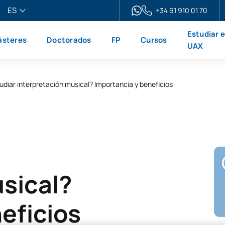
ES
+34 91 910 01 70
pañol
Estudiar 
steres
Doctorados
FP
Cursos
glish
UAX
ançais
liano
udiar interpretación musical? Importancia y beneficios
sical?
eficios