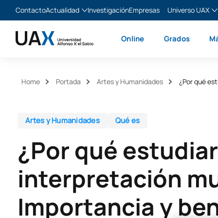
Contacto
Actualidad
Investigación
Empresas
Universo UAX
Blog
The Valley
Es
Online
Grados
Má
Noticias
XTART
En
MIR Asturias
Fr
Ita
Home
Portada
Artes y Humanidades
¿Por qué est
Artes y Humanidades
Qué es
¿Por qué estudiar
interpretación mu
Importancia y ben