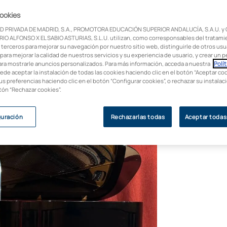
cookies
tudiar música, en este artículo te
D PRIVADA DE MADRID, S.A., PROMOTORA EDUCACIÓN SUPERIOR ANDALUCÍA, S.A.U. y
rera y todo lo que aporta al ser humano.
IO ALFONSO X EL SABIO ASTURIAS, S.L.U. utilizan, como corresponsables del tratami
 terceros para mejorar su navegación por nuestro sitio web, distinguirle de otros usua
para mejorar la calidad de nuestros servicios y su experiencia de usuario, y crear un pe
ara mostrarle anuncios personalizados. Para más información, acceda a nuestra
Polít
uede aceptar la instalación de todas las cookies haciendo clic en el botón “Aceptar coo
us preferencias haciendo clic en el botón “Configurar cookies”, o rechazar su instala
otón “Rechazar cookies”.
guración
Rechazarlas todas
Aceptar todas