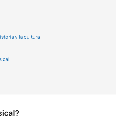
storia y la cultura
sical
sical?