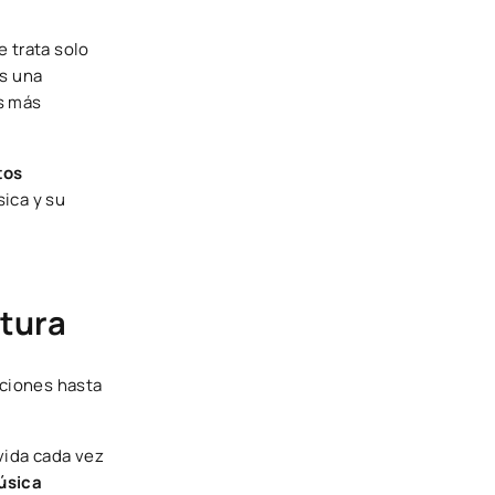
e trata solo
Es una
as más
tos
ica y su
ltura
aciones hasta
vida cada vez
úsica