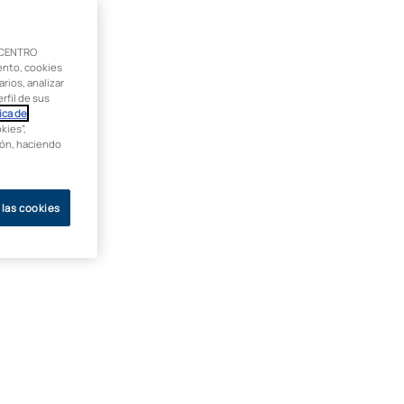
 CENTRO
ento, cookies
rios, analizar
rfil de sus
ica de
kies”,
ción, haciendo
 las cookies