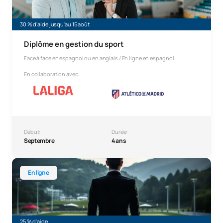
30 % d'aide jusqu'au 15 août
Diplôme en gestion du sport
Face à face en espagnol ou en anglais / En ligne en espagnol
En collaboration avec:
Début:
Durée:
Septembre
4 ans
Licence en ligne en gestion du sport
En ligne
25 % d'aide