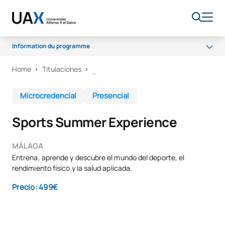
Information du programme
Home
Titulaciones
Qu'allez-vous apprendre ?
Qu'est-ce que cette formation va t'apporter ?
Microcredencial
Presencial
Méthodologie et programme d'études
Sports Summer Experience
MÁLAGA
Entrena, aprende y descubre el mundo del deporte, el
rendimiento físico y la salud aplicada.
Precio: 499€