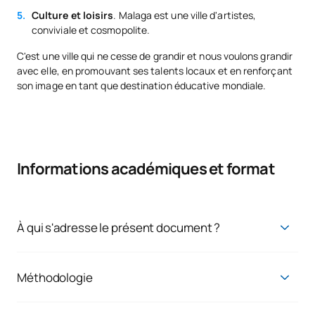
Culture et loisirs
. Malaga est une ville d'artistes,
conviviale et cosmopolite.
C'est une ville qui ne cesse de grandir et nous voulons grandir
avec elle, en promouvant ses talents locaux et en renforçant
son image en tant que destination éducative mondiale.
Informations académiques et format
À qui s'adresse le présent document ?
A qui s'adressent les cours d'été ?
Méthodologie
Les cours d'été de l'UAX Mare Nostrum s'adressent aux
Apprentissage pratique, dynamique et
étudiants pré-universitaires désireux de découvrir de
nouveaux domaines de connaissance et de vivre une première