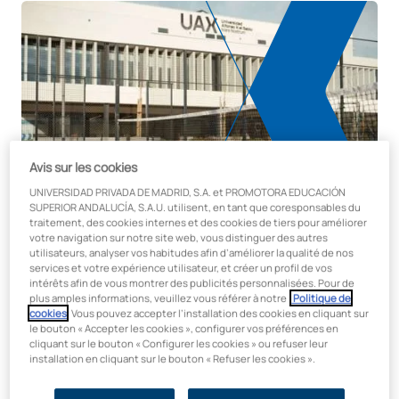
Avis sur les cookies
UNIVERSIDAD PRIVADA DE MADRID, S.A. et PROMOTORA EDUCACIÓN
SUPERIOR ANDALUCÍA, S.A.U. utilisent, en tant que coresponsables du
traitement, des cookies internes et des cookies de tiers pour améliorer
votre navigation sur notre site web, vous distinguer des autres
utilisateurs, analyser vos habitudes afin d’améliorer la qualité de nos
Durée Crédits
services et votre expérience utilisateur, et créer un profil de vos
40 heures / 2 ECTS
intérêts afin de vous montrer des publicités personnalisées. Pour de
plus amples informations, veuillez vous référer à notre
Politique de
Modalité
cookies
. Vous pouvez accepter l’installation des cookies en cliquant sur
Présentiel
le bouton « Accepter les cookies », configurer vos préférences en
cliquant sur le bouton « Configurer les cookies » ou refuser leur
Faculté
installation en cliquant sur le bouton « Refuser les cookies ».
Faculté de santé et de sport