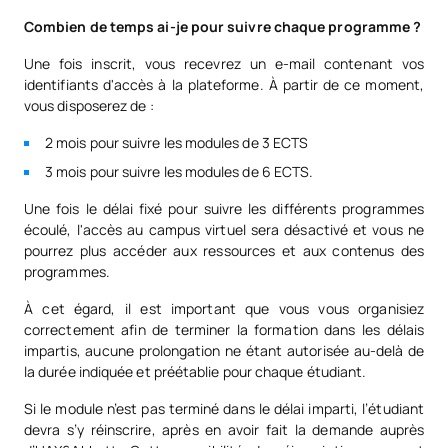
recherche AFUSAN sur la nutrition et la santé
du module et de permettre à tous les participants d'en
cardiovasculaire.
Prescription d'un traitement
Combien de temps ai-je pour suivre chaque programme ?
80341
OP
3
profiter.
nutritionnel en cas de maladie
Systèmes de détection de la malnutrition et d'évaluation
Une fois inscrit, vous recevrez un e-mail contenant vos
Quelle est notre méthodologie ?
nutritionnelle
identifiants d'accès à la plateforme. À partir de ce moment,
vous disposerez de :
La nutrition dans les maladies
En ligne :
vous pourrez planifier à l'avance, sans perdre de
Coordinatrice :
Alicia Moreno Borreguero
, infirmière experte
80342
digestives et chez le patient
OP
6
temps à vous déplacer, en tirant le meilleur parti du temps
en nutrition à l'hôpital universitaire de Fuenlabrada.
2 mois pour suivre les modules de 3 ECTS
chirurgical
investi dans un format parfaitement étudié.
3 mois pour suivre les modules de 6 ECTS.
Auteur :
Luisa Andrea Solano Pérez
, diplômée en nutrition et
Flexible :
vous pourrez étudier où et quand vous le
diététique. MSc. PhD.
souhaitez, avec une liberté d'horaire et l'accès à des
Une fois le délai fixé pour suivre les différents programmes
Malnutrition liée au diabète
80343
OP
6
classes virtuelles disponibles 24 heures sur 24 et 7 jours
écoulé, l'accès au campus virtuel sera désactivé et vous ne
sucré et à l'obésité
Nutrition et muscles
sur 7.
pourrez plus accéder aux ressources et aux contenus des
programmes.
Coordinatrice :
Samara Palma Milla
, docteur en médecine,
Approuvé par l'Université Alfonso X el Sabio :
vous
Malnutrition clinique chez un
endocrinologue, spécialiste en endocrinologie et nutrition à
serez étudiant d'une université prestigieuse avec plus de
À cet égard, il est important que vous vous organisiez
80344
patient âgé présentant une
OP
6
l'hôpital universitaire de la Paz.
25 ans d'expérience.
correctement afin de terminer la formation dans les délais
pathologie médicale
impartis, aucune prolongation ne étant autorisée au-delà de
Auteur :
África Peral Suarez
, diplômée en nutrition humaine
la durée indiquée et préétablie pour chaque étudiant.
et diététique, spécialisée dans l'entraînement et la nutrition
sportive. Elle travaille actuellement sur sa thèse de doctorat
Nutrition clinique dans les
80345
OP
6
Si le module n’est pas terminé dans le délai imparti, l’étudiant
avec le groupe de recherche VALORNUT ; et
José Luis Maté
,
maladies rénales
devra s’y réinscrire, après en avoir fait la demande auprès
directeur des études de la licence en CCAFYD de l'UAX.