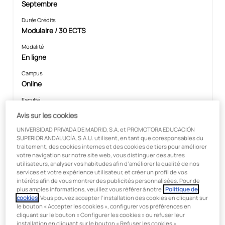
Septembre
Durée Crédits
Modulaire / 30 ECTS
Modalité
En ligne
Campus
Online
Faculté
Sciences de la santé
Avis sur les cookies
UNIVERSIDAD PRIVADA DE MADRID, S.A. et PROMOTORA EDUCACIÓN
SUPERIOR ANDALUCÍA, S.A.U. utilisent, en tant que coresponsables du
traitement, des cookies internes et des cookies de tiers pour améliorer
votre navigation sur notre site web, vous distinguer des autres
utilisateurs, analyser vos habitudes afin d’améliorer la qualité de nos
Suivez une formation de haut
services et votre expérience utilisateur, et créer un profil de vos
niveau dans le domaine de la
intérêts afin de vous montrer des publicités personnalisées. Pour de
plus amples informations, veuillez vous référer à notre
Politique de
nutrition clinique, grâce à une
cookies
. Vous pouvez accepter l’installation des cookies en cliquant sur
le bouton « Accepter les cookies », configurer vos préférences en
méthodologie innovante
cliquant sur le bouton « Configurer les cookies » ou refuser leur
installation en cliquant sur le bouton « Refuser les cookies ».