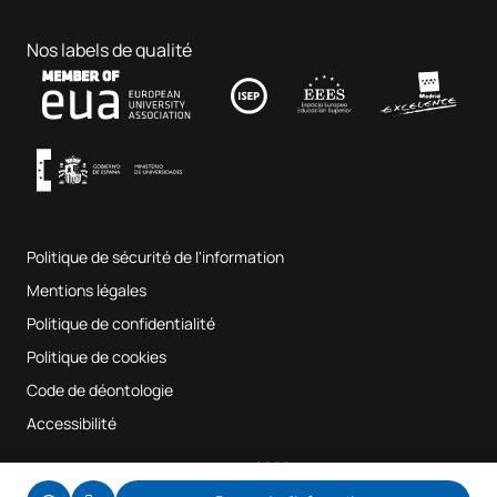
Doctorats
Portail de l'emploi
Hôpital clinique vétérinaire
Sciences de l'éducation
Nos labels de qualité
Contact
Fab Lab UAX
Musique et arts du spectacle
Conditions générales d'utilisation
UAX Digital Garage
Système interne d'assurance qualité
Salles de musique
Foire aux questions
Politique de sécurité de l'information
Plan du site
Mentions légales
Politique de confidentialité
Politique de cookies
Code de déontologie
Accessibilité
© UAX 2026