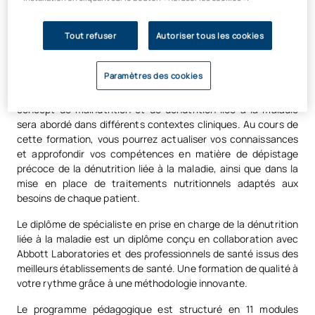
compatible avec votre activité
professionnelle.
Tout refuser
Autoriser tous les cookies
L'objectif de ce diplôme de spécialiste
est de vous offrir une
Paramètres des cookies
formation spécialisée en tant que professionnel de santé
dans le domaine de la nutrition clinique. Plus précisément, le
concept de malnutrition et de dénutrition liée à la maladie
sera abordé dans différents contextes cliniques. Au cours de
cette formation, vous pourrez actualiser vos connaissances
et approfondir vos compétences en matière de dépistage
précoce de la dénutrition liée à la maladie, ainsi que dans la
mise en place de traitements nutritionnels adaptés aux
besoins de chaque patient.
Le diplôme de spécialiste en prise en charge de la dénutrition
liée à la maladie est un diplôme conçu en collaboration avec
Abbott Laboratories et des professionnels de santé issus des
meilleurs établissements de santé. Une formation de qualité à
votre rythme grâce à une méthodologie innovante.
Le programme pédagogique est structuré en 11 modules