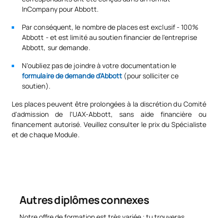
Leganés, Madrid.
InCompany pour Abbott.
Auteur :
Aránzazu Perales
, docteur en pharmacie de
Par conséquent, le nombre de places est exclusif - 100%
l'Université Complutense de Madrid. Elle travaille
Abbott - et est limité au soutien financier de l'entreprise
actuellement dans le domaine éducatif et professionnel.
Abbott, sur demande.
Malnutrition clinique chez les patients âgés présentant
N'oubliez pas de joindre à votre documentation le
une pathologie médicale.
formulaire de demande d'Abbott
(pour solliciter ce
soutien).
Coordinatrice :
Cristina Bermejo
, FEA Geriatrics, Hospital
Universitario Puerta de Hierro Majadahonda à Madrid.
Les places peuvent être prolongées à la discrétion du Comité
d'admission de l'UAX-Abbott, sans aide financière ou
Auteur :
Marlhyn Valero
, diététicienne-nutritionniste et
financement autorisé. Veuillez consulter le prix du Spécialiste
chercheuse à l'Idipaz (Institut de recherche médicale de
et de chaque Module.
l'hôpital universitaire La Paz). Unité de nutrition clinique et de
diététique. Clinicien collaborateur de la licence en nutrition
humaine de l'UAM.
Auteur du contenu :
Javier Gómez Pavón
, professeur associé
et tuteur académique du diplôme de médecine de l'UAX. Chef
du service de gériatrie et chef de l'unité de soins palliatifs.
Autres diplômes connexes
Master en éthique et législation et en recherche clinique.
Intérêts de recherche : fragilité, douleur, fin de vie, démence
Notre offre de formation est très variée ; tu trouveras