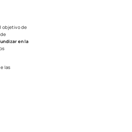
 objetivo de
 de
undizar en la
los
e las