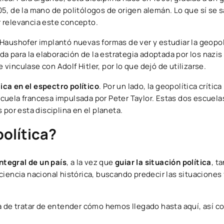
5, de la mano de politólogos de origen alemán. Lo que sí se 
 relevancia este concepto.
Haushofer implantó nuevas formas de ver y estudiar la geopol
da para la elaboración de la estrategia adoptada por los nazis
inculase con Adolf Hitler, por lo que dejó de utilizarse.
ca en el espectro político
. Por un lado, la geopolítica crític
escuela francesa impulsada por Peter Taylor. Estas dos escuela
por esta disciplina en el planeta.
política?
ntegral de un país
, a la vez que
guiar la situación política
, t
ciencia nacional histórica, buscando predecir las situaciones
hora de tratar de entender cómo hemos llegado hasta aquí, así 