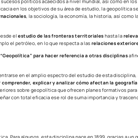
s sucesos políticos acaecidos a nivel mundial, así como en lo
acia en los objetivos de su área de estudio, la geopolítica s
rnacionales
, la sociología, la economía, la historia, así como l
 desde el
estudio de las fronteras territoriales
hasta la
relev
plo el petróleo, en lo que respecta a las
relaciones exterior
 “Geopolítica” para hacer referencia a otras disciplinas
afi
ntrarse en el amplio espectro del estudio de esta disciplina,
r
comprender, explicar y analizar cómo afectan la geografía f
periores sobre geopolítica que ofrecen planes formativos para 
ar con total eficacia ese rol de suma importancia y trascen
ica. Para algunos, esta disciplina nace en 1899, gracias a un 