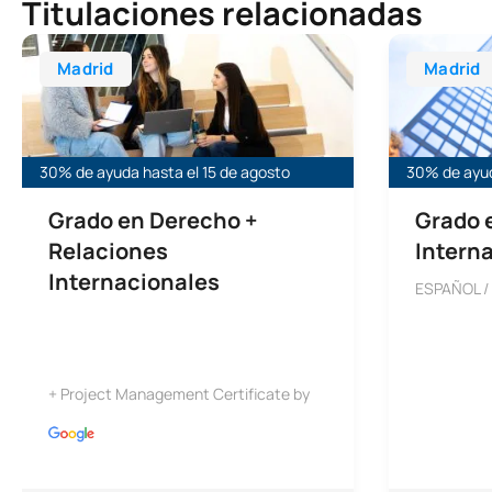
Titulaciones relacionadas
Grado en Derecho + Relaciones Internacionales
Grado en Rel
Madrid
Madrid
30% de ayuda hasta el 15 de agosto
30% de ayud
Grado en Derecho +
Grado 
Relaciones
Intern
Internacionales
ESPAÑOL /
+ Project Management Certificate by