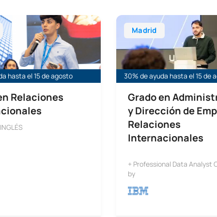
aciones Internacionales
Grado en Administración y D
Madrid
a hasta el 15 de agosto
30% de ayuda hasta el 15 de 
en Relaciones
Grado en Administ
acionales
y Dirección de Emp
Relaciones
 INGLÉS
Internacionales
+ Professional Data Analyst C
by