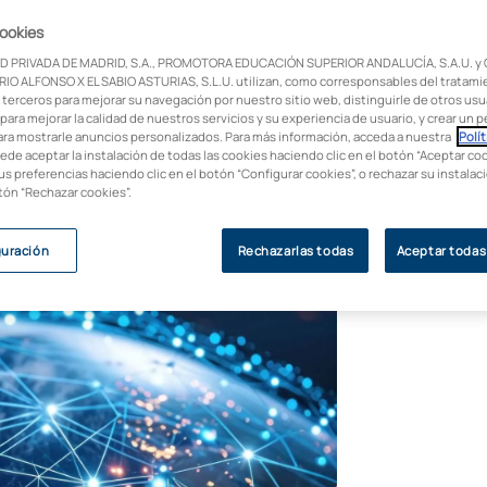
cookies
 nos centramos en este estudio de vital
D PRIVADA DE MADRID, S.A., PROMOTORA EDUCACIÓN SUPERIOR ANDALUCÍA, S.A.U. y
ica y humana sobre la política, así como
IO ALFONSO X EL SABIO ASTURIAS, S.L.U. utilizan, como corresponsables del tratami
 terceros para mejorar su navegación por nuestro sitio web, distinguirle de otros usua
para mejorar la calidad de nuestros servicios y su experiencia de usuario, y crear un pe
ara mostrarle anuncios personalizados. Para más información, acceda a nuestra
Polít
uede aceptar la instalación de todas las cookies haciendo clic en el botón “Aceptar coo
us preferencias haciendo clic en el botón “Configurar cookies”, o rechazar su instala
otón “Rechazar cookies”.
guración
Rechazarlas todas
Aceptar todas