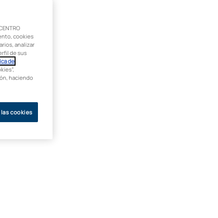
 CENTRO
ento, cookies
rios, analizar
rfil de sus
ica de
kies”,
ción, haciendo
 las cookies