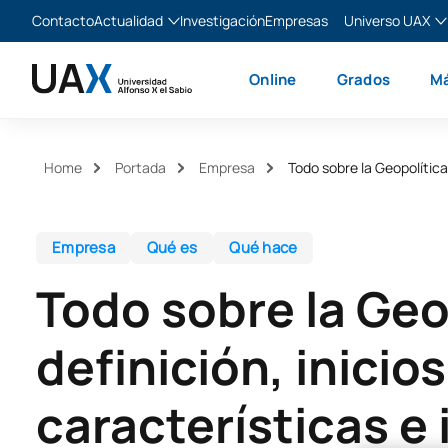
Contacto
Actualidad
Investigación
Empresas
Universo UAX
Blog
The Valley
Es
Online
Grados
Má
Noticias
XTART
En
MIR Asturias
Fr
Ita
Home
Portada
Empresa
Todo sobre la Geopolítica:
Empresa
Qué es
Qué hace
Todo sobre la Geo
definición, inicios
características e