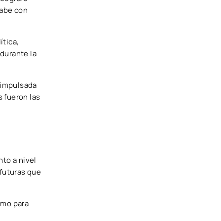
sabe con
ítica,
 durante la
a impulsada
s fueron las
anto a nivel
 futuras que
como para