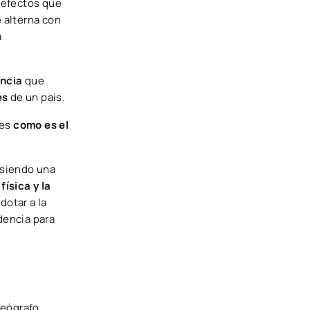
s efectos que
e alterna con
a
ancia
que
es
de un país.
nes
como es el
 siendo una
ísica y la
dotar a la
dencia para
geógrafo