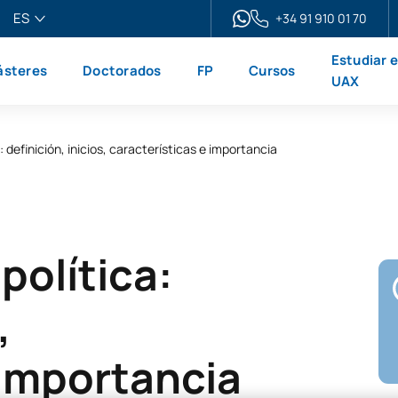
ES
+34 91 910 01 70
pañol
Estudiar 
steres
Doctorados
FP
Cursos
glish
UAX
ançais
liano
 definición, inicios, características e importancia
política:
,
 importancia