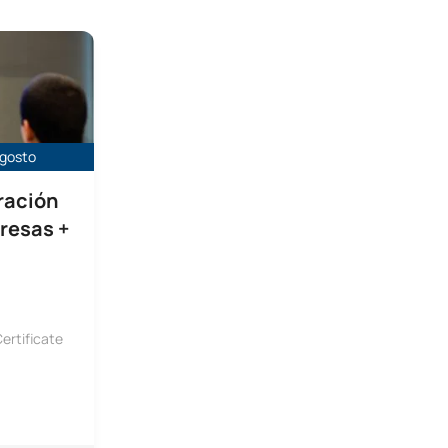
irección de empresas + Grado en Relaciones Internacionales
agosto
ración
resas +
ertificate