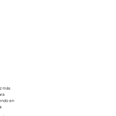
ez más
ara
iendo en
o
.