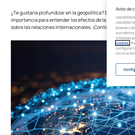
Aviso de 
¿Te gustaría profundizar en la geopolítica? En este post,
UNIVERSIDA
importancia para entender los efectos de la geografía fís
UNIVERSITAR
sobre las relaciones internacionales. ¡Continúa leyendo!
propias y de
sus hábitos 
intereses p
cookies.
. P
configurar t
clic en el b
Confi