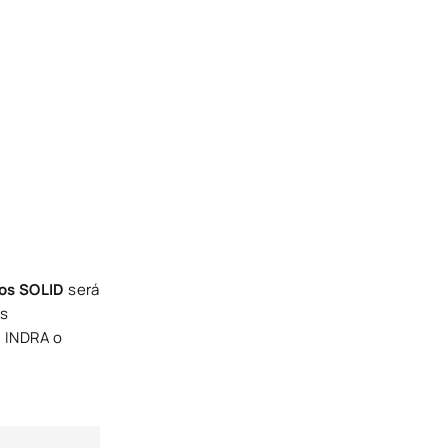
ios SOLID
será
es
, INDRA o