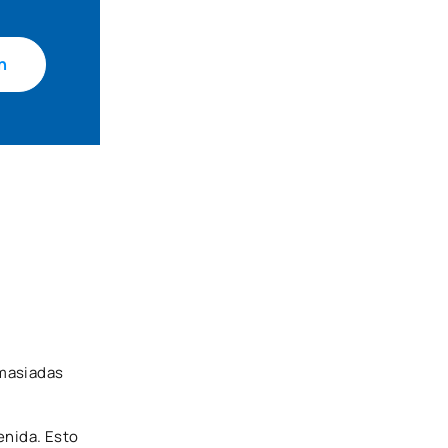
n
emasiadas
enida. Esto