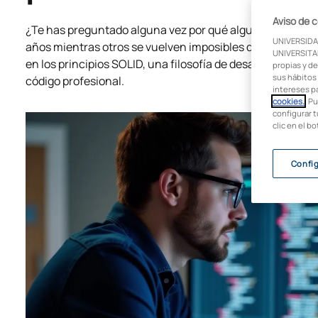
Aviso de 
¿Te has preguntado alguna vez por qué algunos progra
UNIVERSIDA
años mientras otros se vuelven imposibles de mantener
UNIVERSITAR
en los principios SOLID, una filosofía de desarrollo que 
propias y de
sus hábitos 
código profesional.
intereses p
cookies.
. P
configurar t
clic en el b
Confi