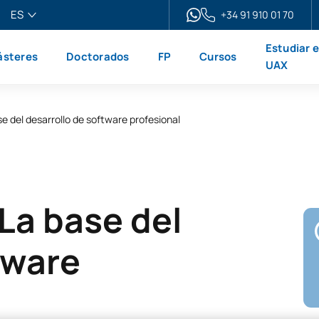
ES
+34 91 910 01 70
pañol
Estudiar 
steres
Doctorados
FP
Cursos
glish
UAX
ançais
liano
se del desarrollo de software profesional
 La base del
tware