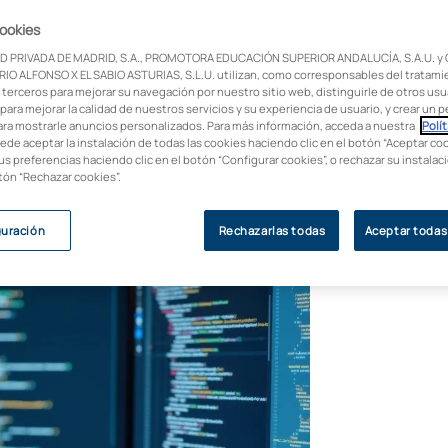
cookies
mas funcionan perfectamente durante
D PRIVADA DE MADRID, S.A., PROMOTORA EDUCACIÓN SUPERIOR ANDALUCÍA, S.A.U. y
 después de unos meses? La respuesta está
IO ALFONSO X EL SABIO ASTURIAS, S.L.U. utilizan, como corresponsables del tratami
marca la diferencia entre código amateur y
 terceros para mejorar su navegación por nuestro sitio web, distinguirle de otros usua
para mejorar la calidad de nuestros servicios y su experiencia de usuario, y crear un pe
ara mostrarle anuncios personalizados. Para más información, acceda a nuestra
Polít
uede aceptar la instalación de todas las cookies haciendo clic en el botón “Aceptar coo
us preferencias haciendo clic en el botón “Configurar cookies”, o rechazar su instala
otón “Rechazar cookies”.
guración
Rechazarlas todas
Aceptar todas