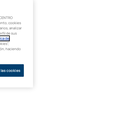
 CENTRO
ento, cookies
rios, analizar
rfil de sus
ica de
kies”,
ción, haciendo
 las cookies