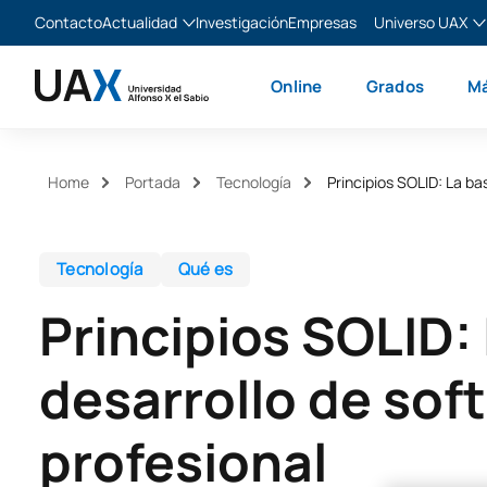
Contacto
Actualidad
Investigación
Empresas
Universo UAX
Blog
The Valley
Es
Online
Grados
Má
Noticias
XTART
En
MIR Asturias
Fr
Ita
Home
Portada
Tecnología
Principios SOLID: La ba
Tecnología
Qué es
Principios SOLID:
desarrollo de sof
profesional