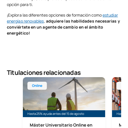
opción para ti.
¡Explora las diferentes opciones de formación como
estudiar
energías renovables
,
adquiere las habilidades necesarias y
conviértete en un agente de cambio en el ámbito
energético!
Titulaciones relacionadas
Máster Universitario Online en Energías Renovabl
Máster 
Online
Onl
Hasta 25% ayuda antes del 15 de agosto
Hasta 4
Máster Universitario Online en
Mást