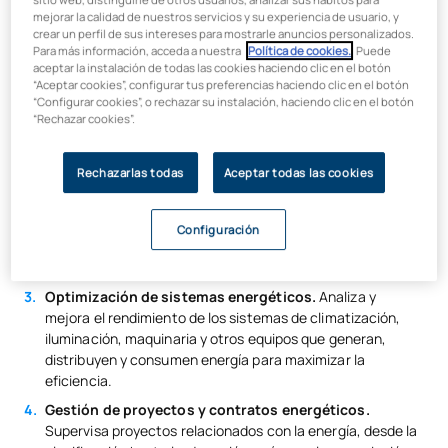
Las responsabilidades y funciones de un gestor energético
mejorar la calidad de nuestros servicios y su experiencia de usuario, y
son variadas y abarcan diversos aspectos. A continuación, te
crear un perfil de sus intereses para mostrarle anuncios personalizados.
Para más información, acceda a nuestra
Política de cookies.
. Puede
detallamos algunas de las funciones clave:
aceptar la instalación de todas las cookies haciendo clic en el botón
“Aceptar cookies”, configurar tus preferencias haciendo clic en el botón
Análisis y diagnóstico energético.
Realiza auditorías
“Configurar cookies”, o rechazar su instalación, haciendo clic en el botón
energéticas para evaluar el consumo actual e identificar
“Rechazar cookies”.
áreas de mejora en la eficiencia energética de edificios,
industrias y otros sistemas.
Rechazarlas todas
Aceptar todas las cookies
Desarrollo e implementación de estrategias de
eficiencia energética.
Diseña e implementa planes
personalizados para optimizar el uso de la energía,
Configuración
incluyendo medidas de ahorro, uso de energías renovables
y mejorar la eficiencia de los sistemas energéticos.
Optimización de sistemas energéticos.
Analiza y
mejora el rendimiento de los sistemas de climatización,
iluminación, maquinaria y otros equipos que generan,
distribuyen y consumen energía para maximizar la
eficiencia.
Gestión de proyectos y contratos energéticos.
Supervisa proyectos relacionados con la energía, desde la