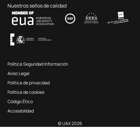
Hospital Clínico Veterinario
Ciencias de la Educación
Nuestros sellos de calidad
Contacto
Fab Lab UAX
Música y Artes Escénicas
Condiciones y términos del servicio
UAX Digital Garage
Sistema interno de garantía de calidad
Aulas de Música
Preguntas Frecuentes
Política Seguridad Información
Mapa del sitio web
Aviso Legal
Política de privacidad
Política de cookies
Código Ético
Accesibilidad
© UAX 2026