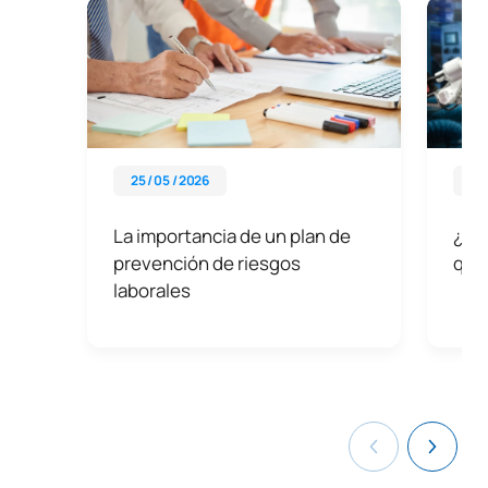
25 / 05 / 2026
27 
La importancia de un plan de
¿Qué
prevención de riesgos
qué
laborales