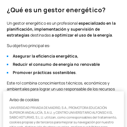
¿Qué es un gestor energético?
¿Qué es un gestor energético?
Funciones de un gestor energético
Un gestor energético es un profesional
especializado en la
Diferencias entre un gestor de eficiencia energética y un auditor
planificación, implementación y supervisión de
energético
estrategias
destinadas
a optimizar el uso de la energía
.
Salario de un gestor energético
Su objetivo principal es:
El futuro de la gestión energética
Asegurar la eficiencia energética,
Reducir el consumo de energía no renovable
¿Cómo convertirse en gestor energético?
Promover prácticas sostenibles
.
Este rol combina conocimientos técnicos, económicos y
ambientales para lograr un uso responsable de los recursos
energéticos.
Aviso de cookies
UNIVERSIDAD PRIVADA DE MADRID, S.A., PROMOTORA EDUCACIÓN
SUPERIOR ANDALUCÍA, S.A.U. y CENTRO UNIVERSITARIO ALFONSO X EL
Funciones de un gestor energético
SABIO ASTURIAS, S.L.U. utilizan, como corresponsables del tratamiento,
cookies propias y de terceros para mejorar su navegación por nuestro
sitio web, distinguirle de otros usuarios, analizar sus hábitos para