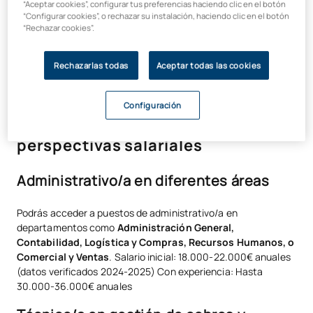
Autoempleo y emprendimiento
“Aceptar cookies”, configurar tus preferencias haciendo clic en el botón
“Configurar cookies”, o rechazar su instalación, haciendo clic en el botón
“Rechazar cookies”.
Gracias al conocimiento práctico en contabilidad, fiscalidad y
trámites empresariales, también puedes lanzarte a
crear tu
propio negocio
o trabajar como consultor/a por cuenta
Rechazarlas todas
Aceptar todas las cookies
propia. La versatilidad de esta formación permite desarrollar
proyectos empresariales propios con bases sólidas.
Configuración
Principales salidas profesionales y
perspectivas salariales
Administrativo/a en diferentes áreas
Podrás acceder a puestos de administrativo/a en
departamentos como
Administración General,
Contabilidad, Logística y Compras, Recursos Humanos, o
Comercial y Ventas
. Salario inicial: 18.000-22.000€ anuales
(datos verificados 2024-2025) Con experiencia: Hasta
30.000-36.000€ anuales