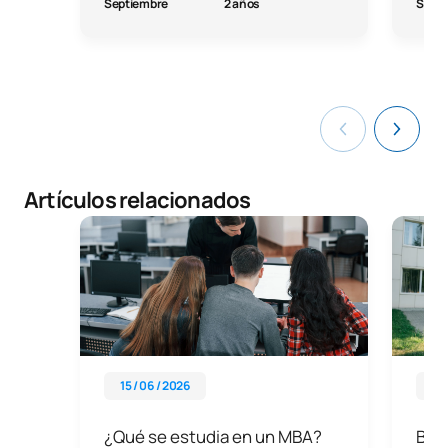
Septiembre
2 años
Septi
Artículos relacionados
15 / 06 / 2026
08 
¿Qué se estudia en un MBA?
Beca