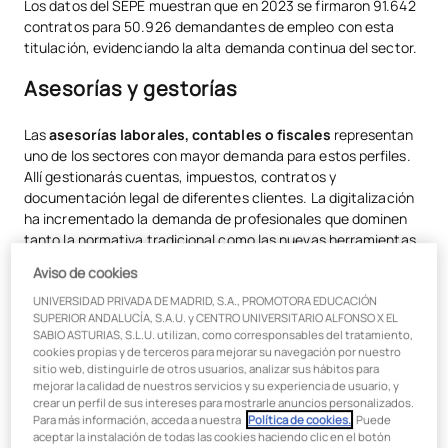
Los datos del SEPE muestran que en 2023 se firmaron 91.642
Tendencias del sector que debes conocer
contratos para 50.926 demandantes de empleo con esta
titulación, evidenciando la alta demanda continua del sector.
¿Por qué elegir Administración y Finanzas en 2025?
Asesorías y gestorías
Estudia el grado superior de Administración y Finanzas en UAX
Las
asesorías laborales, contables o fiscales
representan
uno de los sectores con mayor demanda para estos perfiles.
Allí gestionarás cuentas, impuestos, contratos y
documentación legal de diferentes clientes. La digitalización
ha incrementado la demanda de profesionales que dominen
tanto la normativa tradicional como las nuevas herramientas
tecnológicas.
Aviso de cookies
Sector tecnológico emergente
UNIVERSIDAD PRIVADA DE MADRID, S.A., PROMOTORA EDUCACIÓN
SUPERIOR ANDALUCÍA, S.A.U. y CENTRO UNIVERSITARIO ALFONSO X EL
SABIO ASTURIAS, S.L.U. utilizan, como corresponsables del tratamiento,
Las startups y empresas tecnológicas buscan cada vez más
cookies propias y de terceros para mejorar su navegación por nuestro
perfiles de administración que comprendan tanto la gestión
sitio web, distinguirle de otros usuarios, analizar sus hábitos para
mejorar la calidad de nuestros servicios y su experiencia de usuario, y
tradicional como los
nuevos modelos de negocio digitales
,
crear un perfil de sus intereses para mostrarle anuncios personalizados.
criptomonedas y fintech.
Para más información, acceda a nuestra
Política de cookies.
. Puede
aceptar la instalación de todas las cookies haciendo clic en el botón