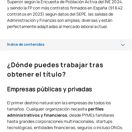
Superior según la Encuesta de Población Activa del INE 2024,
y siendo la FP con más contratos firmados en España (91.642
contratos en 2023) según datos del SEPE, las salidas de
Administración y Finanzas son amplias, diversas y están
perfectamente adaptadas al mercado laboral actual.
Índice de contenidos
¿Dónde puedes trabajar tras obtener el título?
¿Dónde puedes trabajar tras
Empresas públicas y privadas
obtener el título?
Principales salidas profesionales y perspectivas salariales
Empresas públicas y privadas
Especializaciones de alto valor en el mercado actual
El primer destino natural son las empresas de todos los
Competencias digitales imprescindibles
tamaños. Cualquier organización necesita
perfiles
Formación necesaria y opciones de especialización
administrativos y financieros
, desde PYMEs familiares
hasta grandes corporaciones multinacionales, startups
Opciones de progresión académica y profesional
tecnológicas, entidades financieras, seguros o incluso ONGs.