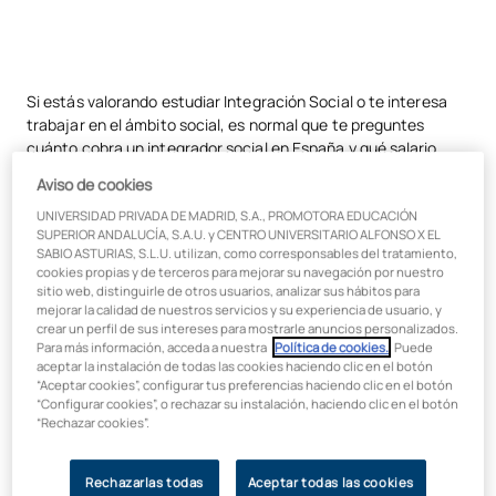
Si estás valorando estudiar Integración Social o te interesa
trabajar en el ámbito social, es normal que te preguntes
cuánto cobra un integrador social en España y qué salario
puedes esperar al empezar tu carrera profesional. El sueldo en
Aviso de cookies
este perfil varía en función de factores como la experiencia, el
UNIVERSIDAD PRIVADA DE MADRID, S.A., PROMOTORA EDUCACIÓN
tipo de centro en el que trabajes o el sector (público o
SUPERIOR ANDALUCÍA, S.A.U. y CENTRO UNIVERSITARIO ALFONSO X EL
privado). A lo largo de este artículo te explicamos cuánto
SABIO ASTURIAS, S.L.U. utilizan, como corresponsables del tratamiento,
gana un integrador social al mes, qué influye en su salario y
cookies propias y de terceros para mejorar su navegación por nuestro
cómo puedes mejorar tus oportunidades laborales en este
sitio web, distinguirle de otros usuarios, analizar sus hábitos para
ámbito.
mejorar la calidad de nuestros servicios y su experiencia de usuario, y
crear un perfil de sus intereses para mostrarle anuncios personalizados.
Para más información, acceda a nuestra
Política de cookies.
. Puede
¿Cuál es el sueldo medio de un
aceptar la instalación de todas las cookies haciendo clic en el botón
“Aceptar cookies”, configurar tus preferencias haciendo clic en el botón
integrador social?
“Configurar cookies”, o rechazar su instalación, haciendo clic en el botón
“Rechazar cookies”.
El sueldo medio de un integrador social en España suele
situarse entre los
1.200 € y 1.600 € brutos al mes
en
Rechazarlas todas
Aceptar todas las cookies
puestos iniciales o con poca experiencia. En términos