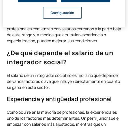
anuales, esto equivale aproximadamente a
18.000 € –
24.000 € brutos al año
, aunque esta cifra puede aumentar
Configuración
con los años de experiencia o si se accede a determinados
puestos en el sector público. En la práctica, muchos
profesionales comienzan con salarios cercanos a la parte baja
de este rango y, a medida que acumulan experiencia o
especialización, pueden mejorar sus condiciones.
¿De qué depende el salario de un
integrador social?
El salario de un integrador social no es fijo, sino que depende
de varios factores clave que influyen directamente en cuánto
se gana en este sector.
Experiencia y antigüedad profesional
Como ocurre en la mayoría de profesiones, la experiencia es
uno de los factores más determinantes. Un perfil junior suele
empezar con salarios más ajustados, mientras que un