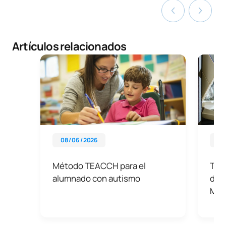
Artículos relacionados
08 / 06 / 2026
01 
Método TEACCH para el
Tod
alumnado con autismo
de 
Mad