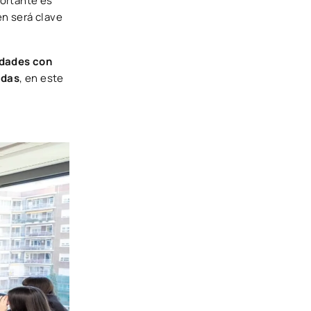
portante es
én será clave
idades con
idas
, en este