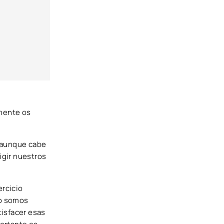
mente os
, aunque cabe
igir nuestros
ercicio
no somos
tisfacer esas