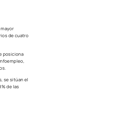
n mayor
rios de cuatro
se posiciona
Infoempleo,
os.
, se sitúan el
,8% de las