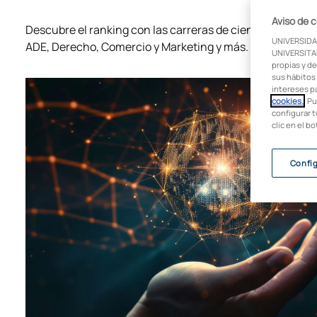
Aviso de 
Descubre el ranking con las carreras de ciencias sociale
UNIVERSIDA
ADE, Derecho, Comercio y Marketing y más. ¡Atentos a es
UNIVERSITAR
propias y de
sus hábitos 
intereses p
cookies.
. P
configurar t
clic en el b
Confi