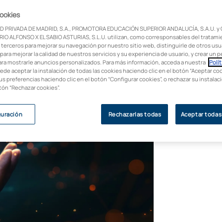
cookies
s con más salidas profesionales en España:
D PRIVADA DE MADRID, S.A., PROMOTORA EDUCACIÓN SUPERIOR ANDALUCÍA, S.A.U. y
te post!
IO ALFONSO X EL SABIO ASTURIAS, S.L.U. utilizan, como corresponsables del tratami
 terceros para mejorar su navegación por nuestro sitio web, distinguirle de otros usua
para mejorar la calidad de nuestros servicios y su experiencia de usuario, y crear un pe
ara mostrarle anuncios personalizados. Para más información, acceda a nuestra
Polít
uede aceptar la instalación de todas las cookies haciendo clic en el botón “Aceptar coo
us preferencias haciendo clic en el botón “Configurar cookies”, o rechazar su instala
otón “Rechazar cookies”.
guración
Rechazarlas todas
Aceptar todas