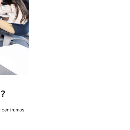
s?
os centramos