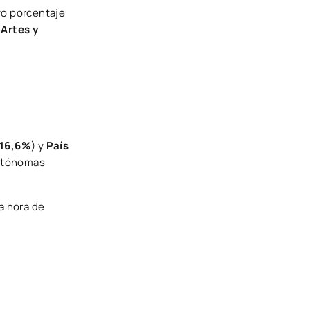
uyo porcentaje
:
Artes y
16,6%
) y
País
autónomas
a hora de