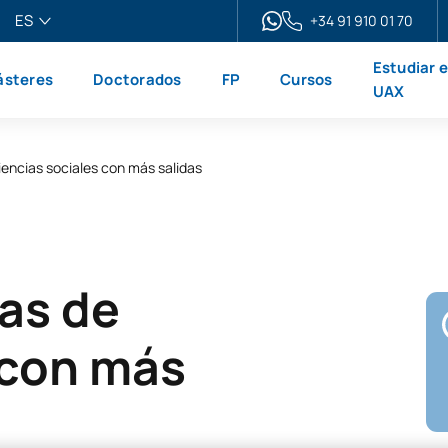
ES
+34 91 910 01 70
pañol
Estudiar 
steres
Doctorados
FP
Cursos
glish
UAX
ançais
liano
iencias sociales con más salidas
as de
 con más