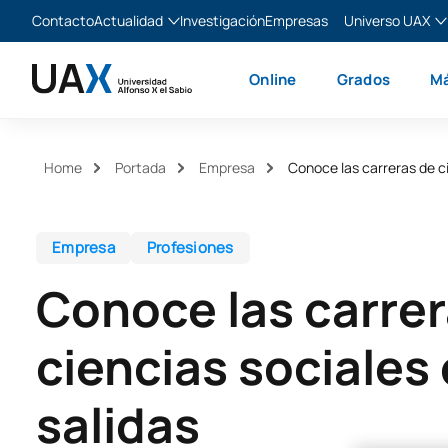
Contacto
Actualidad
Investigación
Empresas
Universo UAX
Blog
The Valley
Es
Online
Grados
Má
Noticias
XTART
En
MIR Asturias
Fr
Ita
Home
Portada
Empresa
Conoce las carreras de c
Empresa
Profesiones
Conoce las carrer
ciencias sociales
salidas