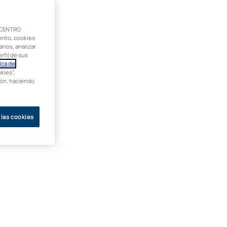
 CENTRO
ento, cookies
rios, analizar
rfil de sus
ica de
kies”,
ción, haciendo
 las cookies