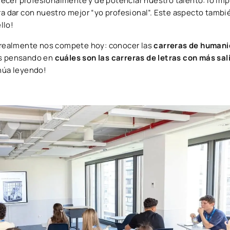
ecer profesionalmente y de potenciar nuestro talento: lo im
ra dar con nuestro mejor “yo profesional”. Este aspecto tambi
llo!
e realmente nos compete hoy: conocer las
carreras de human
éis pensando en
cuáles son las carreras de letras con más sal
inúa leyendo!