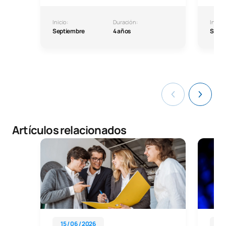
Inicio:
Duración:
Inicio:
Septiembre
4 años
Septi
Artículos relacionados
15 / 06 / 2026
17 