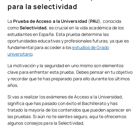
Cómo preparar la selectividad mental y emocionalmente
para la selectividad
¿Cuánto tiempo se necesita para preparar la selectividad?
La
Prueba de Acceso a la Universidad
(
PAU
), conocida
Preguntas frecuentes
como
Selectividad
, es crucial en la vida académica de los
estudiantes en España. Esta prueba determina las
oportunidades educativas y profesionales futuras, ya que es
fundamental para acceder a los
estudios de Grado
universitario
.
La motivación y la seguridad en uno mismo son elementos
clave para enfrentar esta prueba. Debes pensar en tu objetivo
y recordar que te has preparado para ello durante los últimos
años.
Si vas a realizar los exámenes de Acceso a la Universidad,
significa que has pasado con éxito el Bachillerato y has
tratado la mayoría de los contenidos que pueden aparecer en
las pruebas. Si aún no te sientes seguro, aquí te ofrecemos
algunos consejos para la Selectividad.