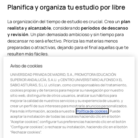
Planifica y organiza tu estudio por libre
La organización del tiempo de estudio es crucial. Crea un
plan
realista y alcanzable
, considerando
períodos de descanso
y revisión
. Un plan demasiado ambicioso y sin tiempo para
descansar no será efectivo. Prioriza las materias menos
preparadas o atractivas, dejando para el final aquellas que te
resulten más fáciles.
Aviso de cookies
UNIVERSIDAD PRIVADA DE MADRID, S.A., PROMOTORA EDUCACIÓN
Usa técnicas de estudio efectivas
SUPERIOR ANDALUCÍA, S.A.U. y CENTRO UNIVERSITARIO ALFONSO X EL
SABIO ASTURIAS, S.L.U. utilizan, como corresponsables del tratamiento,
cookies propias y de terceros para mejorar su navegación por nuestro
sitio web, distinguirle de otros usuarios, analizar sus hábitos para
mejorar la calidad de nuestros servicios y su experiencia de usuario, y
Escribe lo que estudias
crear un perfil de sus intereses para mostrarle anuncios personalizados.
Para más información, acceda a nuestra
Política de cookies.
. Puede
aceptar la instalación de todas las cookies haciendo clic en el botón
Escribir es una excelente manera de
retener el
“Aceptar cookies”, configurar tus preferencias haciendo clic en el botón
conocimiento
. Cada vez que plasmas una idea en papel, tu
“Configurar cookies”, o rechazar su instalación, haciendo clic en el botón
cerebro trabaja activamente y la retiene más fácilmente.
“Rechazar cookies”.