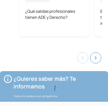
¿Qué salidas profesionales
Exce
tienen ADE y Derecho?
tran
inte
¿Quieres saber más? Te
informamos
Todos los campos son obligatorios