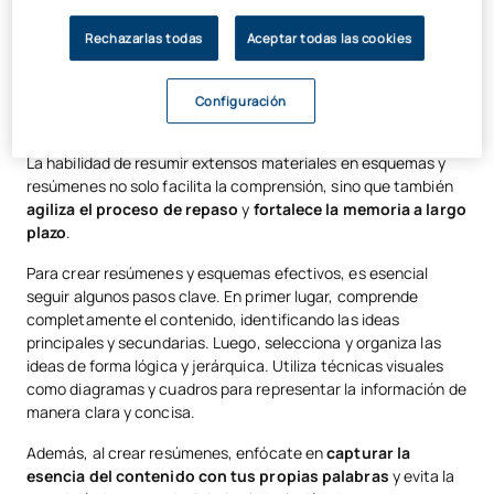
Además, desarrollar tus conocimientos por escrito te sirve
como práctica para el día del examen.
Rechazarlas todas
Aceptar todas las cookies
Configuración
Elabora resúmenes y esquemas
La habilidad de resumir extensos materiales en esquemas y
resúmenes no solo facilita la comprensión, sino que también
agiliza el proceso de repaso
y
fortalece la memoria a largo
plazo
.
Para crear resúmenes y esquemas efectivos, es esencial
seguir algunos pasos clave. En primer lugar, comprende
completamente el contenido, identificando las ideas
principales y secundarias. Luego, selecciona y organiza las
ideas de forma lógica y jerárquica. Utiliza técnicas visuales
como diagramas y cuadros para representar la información de
manera clara y concisa.
Además, al crear resúmenes, enfócate en
capturar la
esencia del contenido con tus propias palabras
y evita la