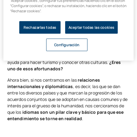
“Aceptar cookies”, configurar tus preferencias haciendo clic en el botón
Por ello, cada vez es más evidente que una persona tendrá
“Configurar cookies”, o rechazar su instalación, haciendo clic en el botón
“Rechazar cookies”.
más oportunidades en un mundo globalizado si domina varios
idiomas, con los que pueda ser capaz de desenvolverse con
total fluidez en los cinco continentes.
Rechazarlas todas
Aceptar todas las cookies
Dominar varios idiomas
, además denota que se es una
persona con gran
talento y potencial
, pues realmente es
Configuración
envidiable poder expresarse tanto de forma oral como
escrita en varias lenguas
. Y, como no, nos sirve de gran
ayuda para hacer turismo y conocer otras culturas.
¿Eres
uno de esos afortunados?
Ahora bien, si nos centramos en las
relaciones
internacionales y diplomáticas
, es decir, las que se dan
entre los diversos países y que marcan la progresión de los
acuerdos conjuntos que se adoptan en causas comunes y de
interés para el grueso de la humanidad, nos cercioramos de
que los
idiomas son un pilar clave y básico para que ese
entendimiento se torne en realidad
.