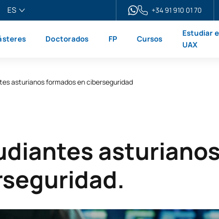
ES
+34 91 910 01 70
pañol
Estudiar 
steres
Doctorados
FP
Cursos
glish
UAX
ançais
liano
tes asturianos formados en ciberseguridad
udiantes asturiano
rseguridad.