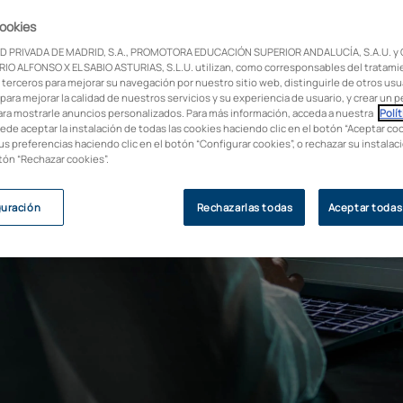
cookies
D PRIVADA DE MADRID, S.A., PROMOTORA EDUCACIÓN SUPERIOR ANDALUCÍA, S.A.U. y
IO ALFONSO X EL SABIO ASTURIAS, S.L.U. utilizan, como corresponsables del tratami
 terceros para mejorar su navegación por nuestro sitio web, distinguirle de otros usua
para mejorar la calidad de nuestros servicios y su experiencia de usuario, y crear un pe
ara mostrarle anuncios personalizados. Para más información, acceda a nuestra
Polít
uede aceptar la instalación de todas las cookies haciendo clic en el botón “Aceptar coo
us preferencias haciendo clic en el botón “Configurar cookies”, o rechazar su instala
otón “Rechazar cookies”.
guración
Rechazarlas todas
Aceptar todas