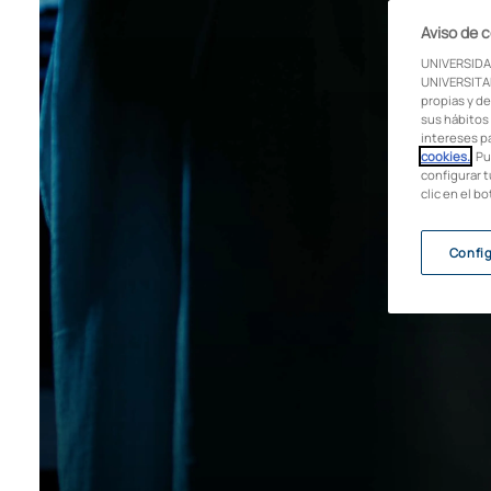
Aviso de 
UNIVERSIDA
UNIVERSITAR
propias y de
sus hábitos 
intereses p
cookies.
. P
configurar t
clic en el b
Confi