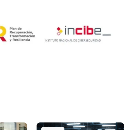
atemática + Ingeniería Informática
Máster Universitario Online en Cibersegurid