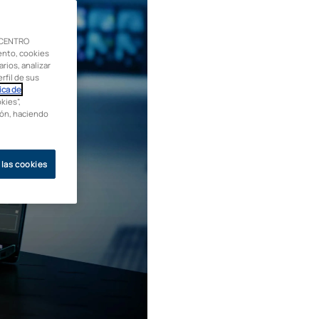
 CENTRO
ento, cookies
rios, analizar
rfil de sus
ica de
kies”,
ción, haciendo
 las cookies