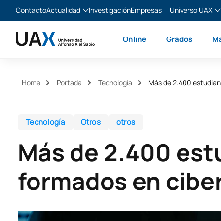
Contacto
Actualidad
Investigación
Empresas
Universo UAX
Blog
The Valley
Es
Online
Grados
Má
Noticias
XTART
En
MIR Asturias
Fr
Ita
Home
Portada
Tecnología
Más de 2.400 estudian
Tecnología
Otros
otros
Más de 2.400 est
formados en cibe