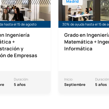
Madrid
a hasta el 15 de agosto
30% de ayuda hasta el 15 de 
en Ingeniería
Grado en Ingenierí
ática +
Matemática + Inge
stración y
Informática
ión de Empresas
Duración:
Inicio:
Duración
re
5 años
Septiembre
5 años