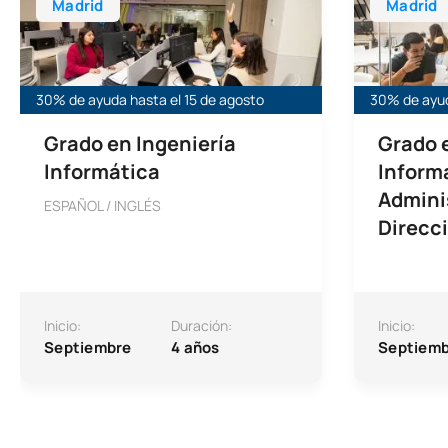
Madrid
Madrid
30% de ayuda hasta el 15 de agosto
30% de ayud
Grado en Ingeniería
Grado 
Informática
Inform
Admini
ESPAÑOL / INGLÉS
Direcc
Inicio:
Duración:
Inicio:
Septiembre
4 años
Septiemb