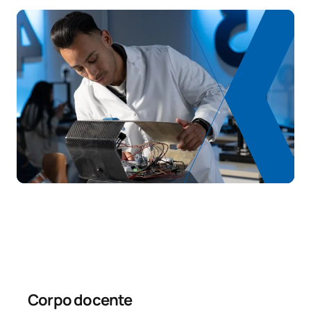
Aspetti ergonomici della
0341519
OB
6
progettazione
Gestione del design e
0341520
OB
3
dell'imprenditorialità
0341522
Marketing e pubblicità
OB
3
Prototipazione e produzione
0341523
OB
3
assistita da computer
Teoria delle macchine e
0341524
OB
6
simulazione
TOTALE:
33
Corpo docente