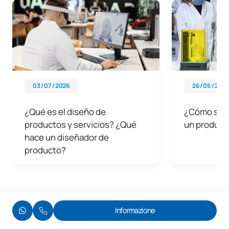
03 / 07 / 2026
26 / 05 / 2026
¿Qué es el diseño de
¿Cómo se di
productos y servicios? ¿Qué
un producto
hace un diseñador de
producto?
Informazione