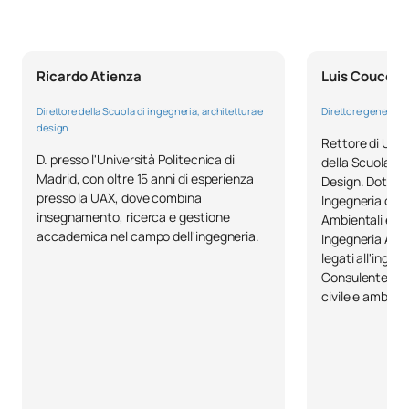
Quarto anno
SOGGETTI ANNUALI
Ricardo Atienza
Luis Couceir
Codice
Soggetti
Carattere*
ECTS
Direttore della Scuola di ingegneria, architettura e
Direttore generale 
design
0441507
Tirocini accademici esterni
OB
6
Rettore di UAX
D. presso l'Università Politecnica di
della Scuola di
Madrid, con oltre 15 anni di esperienza
Design. Dottora
TOTALE:
6
presso la UAX, dove combina
Ingegneria civi
insegnamento, ricerca e gestione
Ambientali e Ma
accademica nel campo dell'ingegneria.
Ingegneria Ambi
PRIMO QUADRIMESTRE
legati all'ingegn
Consulente spec
civile e ambien
Codice
Soggetti
Carattere*
ECTS
0341814
Meccanica dei fluidi
OB
6
0341816
Regolazione automatica
OB
6