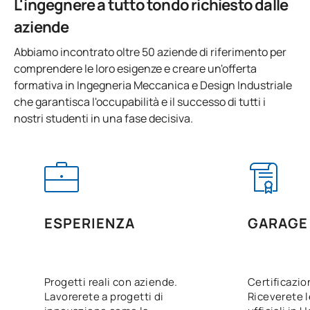
L'ingegnere a tutto tondo richiesto dalle
SOGGETTI ANNUALI
aziende
Abbiamo incontrato oltre 50 aziende di riferimento per
Codice
Soggetti
Carattere*
ECTS
comprendere le loro esigenze e creare un'offerta
formativa in Ingegneria Meccanica e Design Industriale
Calcolo, progettazione e
0441808
OB
6
che garantisca l'occupabilità e il successo di tutti i
collaudo delle macchine
nostri studenti in una fase decisiva.
Strutture e costruzioni
0441809
OB
7,5
industriali
TOTALE:
13.5
ESPERIENZA
GARAGE 
PRIMO QUADRIMESTRE
Progetti reali con aziende.
Certificazio
Codice
Soggetti
Carattere*
ECTS
Lavorerete a progetti di
Riceverete l