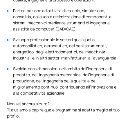
0341516
Processi di produzione
OB
6
Partecipazione ad attività di calcolo, simulazione,
convalida, collaudo e ottimizzazione di componenti e
Progettazione assistita da
0341517
OB
3
sistemi meccanici mediante strumenti di ingegneria
computer. CAD
assistita da computer (CAD/CAE).
Sviluppo professionale in settori quali quello
TOTALE:
36
automobilistico, aeronautico, dei beni strumentali,
energetico, degli elettrodomestici, dei macchinari
industriali e in altri settori manifatturieri all’avanguardia.
SECONDO QUADRIMESTRE
Svolgimento di mansioni nell’ambito dell’ingegneria di
prodotto, dell’ingegneria meccanica, dell’ingegneria di
Codice
Soggetti
Carattere*
ECTS
produzione, dell’ingegneria della qualità e del
miglioramento continuo, contribuendo all’innovazione e
0241820
Elettronica industriale
OB
6
alla competitività aziendale.
Non sei ancora sicuro?
Laboratorio di Ingegneria del
Ti aiutiamo a capire quale programma si adatta meglio al tuo
0341518
OB
6
Design 3
profilo.