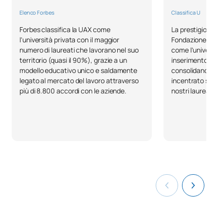
Elenco Forbes
Classifica U
Forbes classifica la UAX come
La prestigiosa c
l'università privata con il maggior
Fondazione BBVA
numero di laureati che lavorano nel suo
come l'universit
territorio (quasi il 90%), grazie a un
inserimento la
modello educativo unico e saldamente
consolidando il
legato al mercato del lavoro attraverso
incentrato sull
più di 8.800 accordi con le aziende.
nostri laureati.