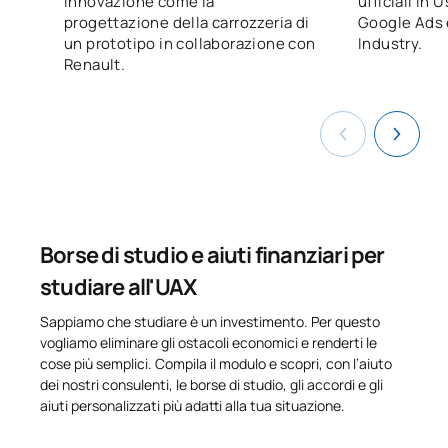
innovazione come la
ufficiali in 
0341815
Motori a combustione interna
OB
3
progettazione della carrozzeria di
Google Ads 
un prototipo in collaborazione con
Industry.
Renault.
Applicazioni delle tecnologie
0441810
OB
3
avanzate nella meccanica
0441811
Prove sui materiali
OB
4,5
TOTALE:
10.5
Borse di studio e aiuti finanziari per
SECONDO QUADRIMESTRE
studiare all'UAX
Sappiamo che studiare è un investimento. Per questo
Codice
Soggetti
Carattere*
ECTS
vogliamo eliminare gli ostacoli economici e renderti le
cose più semplici. Compila il modulo e scopri, con l’aiuto
dei nostri consulenti, le borse di studio, gli accordi e gli
0341823
Macchine idrauliche
OB
6
aiuti personalizzati più adatti alla tua situazione.
0341824
Macchine termiche
OB
6