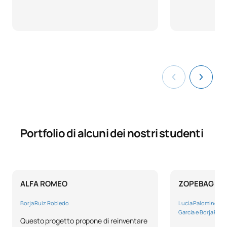
Aspetti legali del design e del
0441508
OB
3
prodotto
Gestione dei progetti
0441509
OB
6
tecnologici. Ufficio tecnico
Laboratorio di Ingegneria del
0441510
OB
6
Design 4
Portfolio di alcuni dei nostri studenti
0441812
Ingegneria ambientale
OB
3
TOTALE:
30
ALFA ROMEO
ZOPEBAG
Borja Ruiz Robledo
Lucía Palomino, In
SECONDO QUADRIMESTRE
García e Borja Ruiz
Questo progetto propone di reinventare