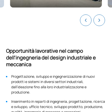
Codice
Soggetti
Carattere*
ECTS
0241817
Meccanica
FB
6
0341512
Grafica e comunicazione
OB
6
Opportunità lavorative nel campo
Elasticità e resistenza dei
0341513
OB
6
dell'ingegneria del design industriale e
materiali
meccanica
Laboratorio di Ingegneria del
Progettazione, sviluppo e ingegnerizzazione di nuovi
0341514
OB
6
Design 2
prodotti e sistemi in diversi settori industriali,
dall’ideazione fino alla loro industrializzazione e
produzione.
Organizzazione della
0341515
OB
3
produzione
Inserimento in reparti di ingegneria, progettazione, ricerca
e sviluppo, ufficio tecnico, sviluppo prodotto, produzione,
qualità, ingegneria di processo e operazioni.