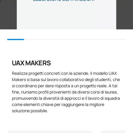
sensori, attuatori, microcontrollori e software
specializzato.
Comunicazione per il
0141517
OB
3
successo
Laboratorio TALGO
: un'area in cui gli studenti lavorano
con prototipi e macchinari reali di TALGO, collaborando alla
progettazione degli interni della sua nuova linea di vagoni
Creatività. Progettazione di
ferroviari.
0141518
OB
6
base
Inoltre, avrete a disposizione una moltitudine di laboratori e
officine complementari come il laboratorio di informatica, il
Fondamenti di informatica e
laboratorio di idrologia e meccanica dei fluidi o il laboratorio di
0141519
FB
6
UAX MAKERS
programmazione
elettrotecnica e geotecnica, tra gli altri, per realizzare
progetti personali e trarre il massimo dalla vostra formazione.
Realizza progetti concreti con le aziende. Il modello UAX
Makers si basa sul lavoro collaborativo degli studenti, che
Elettrotecnica e macchine
0141819
OB
6
si coordinano per dare risposta a un progetto reale. A tal
elettriche
fine, riuniamo profili provenienti da diversi corsi di laurea,
promuovendo la diversità di approcci e il lavoro di squadra
TOTALE:
21
come elementi chiave per raggiungere la migliore
soluzione possibile.
Secondo anno