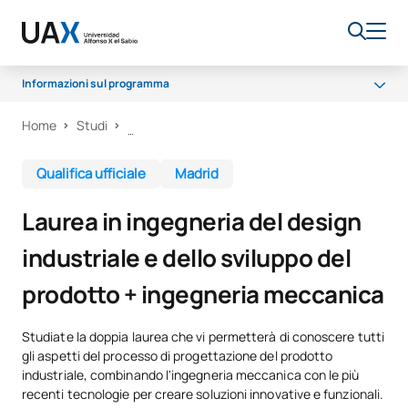
Informazioni sul programma
Home
Studi
Perché UAX
Programma
Qualifica ufficiale
Madrid
Strutture
Laurea in ingegneria del design
Opportunità di carriera
industriale e dello sviluppo del
Sala dei professori
prodotto + ingegneria meccanica
Borse di studio
Studiate la doppia laurea che vi permetterà di conoscere tutti
gli aspetti del processo di progettazione del prodotto
industriale, combinando l'ingegneria meccanica con le più
recenti tecnologie per creare soluzioni innovative e funzionali.