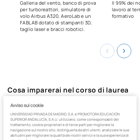
Galleria del vento, banco di prova
Il 99% dei n
per turboreattori, simulatore di
lavoro al te
volo Airbus A320, AeroLab e un
formativo
FABLAB dotato di stampanti 3D,
taglio laser e bracci robotici.
Cosa imparerai nel corso di laurea
in Ingegneria del design
Avviso sui cookie
industriale e sviluppo del prodotto
UNIVERSIDAD PRIVADA DE MADRID, S.A. e PROMOTORA EDUCACIÓN
+ Ingegneria meccanica?
SUPERIOR ANDALUCÍA, S.A.U. utilizzano, come corresponsabili del
trattamento, cookie proprietari e di terze parti per migliorare la
navigazione sul nostro sito, distinguerla da altri utenti, analizzare le sue
abitudini per migliorare la qualità dei nostri servizi e la sua esperienza di