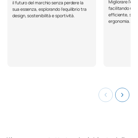
Migliorare l'es
il futuro del marchio senza perdere la
Codice
Soggetti
Carattere*
ECTS
facilitando un 
sua essenza, esplorando l'equilibrio tra
efficiente, sic
design, sostenibilità e sportività.
Trasformazione digitale e
ergonomia.
0341820
OB
3
innovazione
Elasticità e resistenza dei
0341822
OB
6
materiali
Ingegneria assistita da
0441512
OB
3
computer. CAE
0441513
Tesi di laurea
OB
12
TOTALE:
24
Quinta classe