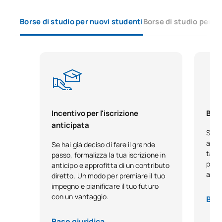
Borse di studio per nuovi studenti
Borse di studio per s
Gestione dei progetti nell'IC
0441815
OB
3
4.0
0441816
Tesi di laurea
OB
12
TOTALE:
27
Incentivo per l'iscrizione
Bors
anticipata
*Carattere: FB:Formazione di base, Ob: Obbligatorio, Op:
Se h
Opzionale
acca
Se hai già deciso di fare il grande
tale
passo, formalizza la tua iscrizione in
pensa
anticipo e approfitta di un contributo
anno
diretto. Un modo per premiare il tuo
impegno e pianificare il tuo futuro
con un vantaggio.
Base
Base giuridica