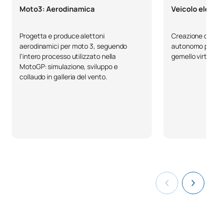
PRIMO QUADRIMESTRE
Moto3: Aerodinamica
Veicolo elett
Codice
Soggetti
Carattere*
ECTS
Progetta e produce alettoni
Creazione di un
aerodinamici per moto 3, seguendo
autonomo per la
l'intero processo utilizzato nella
gemello virtual
Scienza e ingegneria dei
0241511
FB
6
MotoGP: simulazione, sviluppo e
materiali
collaudo in galleria del vento.
0241512
Statistica
FB
6
Progettazione assistita da
0241513
OB
6
computer. CAD
0241514
Ingegneria grafica
FB
6
Metodologia di
0241515
progettazione. Design
OB
6
Thinking