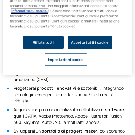
utente, oltre a creare un profilo con i suoi interessi per mostrarle
Il
corso di laurea in Ingegneria del design industriale e
annunci personalizzati. Per maggiori informazioni, consulti la nostra
Informativa sui cookie.
Può accettare l'installazione di tutti i cookie
dello sviluppo del prodotto + Ingegneria meccanica
nasce
facendo clic sul pulsante "Accetta cookie", configurare le preferenze
per rispondere alle esigenze del settore industriale. Entrambe
facendo clic sul pulsante "Configura cookie", o rifiutare l'installazione
le lauree sono molto richieste dalle aziende del settore
facendo clic sul pulsante "Rifiuta cookie".
industriale e questo doppio corso di laurea ti aprirà un’ampia
gamma di possibilità di sviluppo professionale.
Rifiuta tutti
Accetta tutti i cookie
Impostazioni cookie
Acquisirai padronanza di
strumenti digitali avanzati
quali
la progettazione assistita da computer (CAD), il calcolo
agli elementi finiti (FEM) e la simulazione dei processi di
produzione (CAM).
Progetterai
prodotti innovativi e
sostenibili, integrando
tecnologie emergenti come la stampa 3D e la realtà
virtuale.
Acquisirai un profilo specializzato nell’utilizzo di
software
quali
CATIA, Adobe Photoshop, Adobe Illustrator, Fusion
360, KeyShot, AutoCAD… e molti altri ancora.
Svilupperai un
portfolio di progetti maker
, collaborando