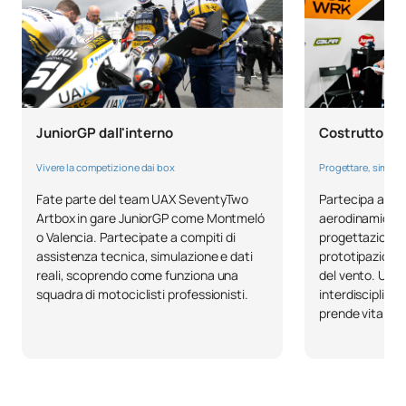
Costruttori d
JuniorGP dall'interno
Progettare, simula
Vivere la competizione dai box
Partecipa allo s
Fate parte del team UAX SeventyTwo
aerodinamiche 
Artbox in gare JuniorGP come Montmeló
progettazione 
o Valencia. Partecipate a compiti di
prototipazione e
assistenza tecnica, simulazione e dati
del vento. Un'e
reali, scoprendo come funziona una
interdisciplinar
squadra di motociclisti professionisti.
prende vita.