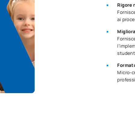
Rigore 
Fornisce
ai proce
Miglior
Fornisce
l'implem
student
Formato
Micro-cr
profess