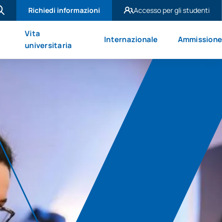
Richiedi informazioni
Accesso per gli studenti
UAX Madrid
Vita
Internazionale
Ammission
UAX Mare Nostrum
universitaria