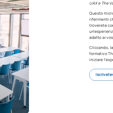
UAX e The Va
Questo micro
riferimenti 
troverete co
un'esperienza
adatto ai vost
Cliccando, l
formativo Th
iniziare l'e
Iscrivete