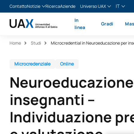
IT
Contatto
Notizie
Ricerca
Aziende
Universo UAX
Blog
The Valley
Italiano
In
Gradi
Mas
Notizie
XTART
English
linea
MIR Asturias
Español
Home
Studi
Français
Microcredenziale
Online
Neuroeducazione
insegnanti –
Individuazione p