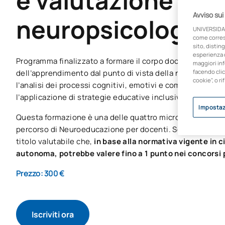
e valutazione
Avviso sui
neuropsicologica
UNIVERSIDA
come corresp
sito, disting
esperienza d
Programma finalizzato a formare il corpo docente sulla 
maggiori inf
dell’apprendimento dal punto di vista della neuropsicolo
facendo clic
cookie", o ri
l’analisi dei processi cognitivi, emotivi e comportamental
l’applicazione di strategie educative inclusive in classe.
Impostaz
Questa formazione è una delle quattro microcredenziali
percorso di Neuroeducazione per docenti. Se le completi 
titolo valutabile che,
in base alla normativa vigente in
autonoma, potrebbe valere fino a 1 punto nei concorsi 
Prezzo: 300 €
Iscriviti ora