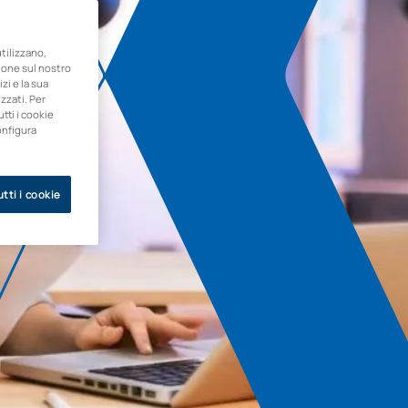
ilizzano,
zione sul nostro
zi e la sua
zzati. Per
utti i cookie
onfigura
tti i cookie