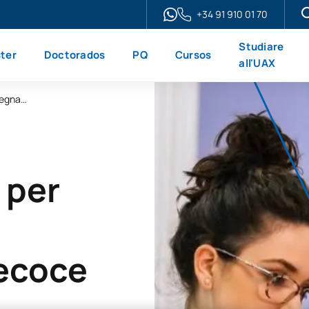
+34 91 910 01 70
Studiare
ter
Doctorados
PQ
Cursos
all'UAX
Microcredential in Neuroeducazione per insegnanti - Neuroeducazione per insegnanti - Diagnosi precoce e valutazione neuropsicologica
 per
recoce