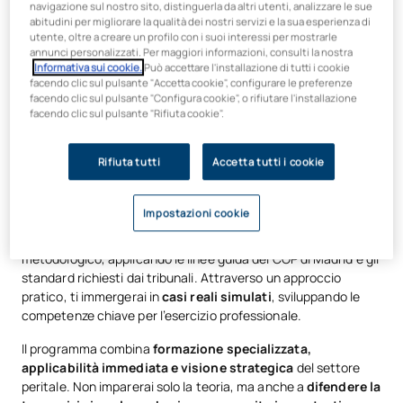
navigazione sul nostro sito, distinguerla da altri utenti, analizzare le sue
prospettive di lavoro fin dal primo
abitudini per migliorare la qualità dei nostri servizi e la sua esperienza di
utente, oltre a creare un profilo con i suoi interessi per mostrarle
giorno
annunci personalizzati. Per maggiori informazioni, consulti la nostra
Informativa sui cookie.
Può accettare l'installazione di tutti i cookie
facendo clic sul pulsante "Accetta cookie", configurare le preferenze
Questo master va oltre i programmi tradizionali incentrati
facendo clic sul pulsante "Configura cookie", o rifiutare l'installazione
sulla teoria giuridica o sull’intervento clinico.
Integra la
facendo clic sul pulsante "Rifiuta cookie".
perizia, la redazione di relazioni, la difesa in aula e la
pratica forense in un unico approccio esperienziale
,
Rifiuta tutti
Accetta tutti i cookie
preparandoti a esercitare come perito privato con
competenza immediata.
Impostazioni cookie
Imparerai a
valutare il danno psicologico, a stimare il
rischio di violenza e a redigere perizie
con rigore
metodologico, applicando le linee guida del COP di Madrid e gli
standard richiesti dai tribunali. Attraverso un approccio
pratico, ti immergerai in
casi reali simulati
, sviluppando le
competenze chiave per l’esercizio professionale.
Il programma combina
formazione specializzata,
applicabilità immediata e visione strategica
del settore
peritale. Non imparerai solo la teoria, ma anche a
difendere la