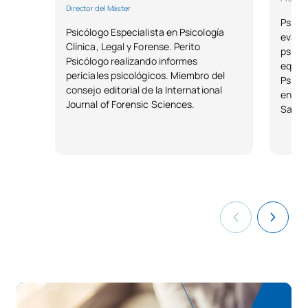
Director del Máster
Psicól
Psicólogo Especialista en Psicología
evalu
Clínica, Legal y Forense. Perito
psicol
Psicólogo realizando informes
equipo
periciales psicológicos. Miembro del
Psicos
consejo editorial de la International
en Psi
Journal of Forensic Sciences.
Sanit