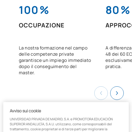
100
%
80
%
OCCUPAZIONE
APPROC
La nostra formazione nel campo
A differenza
delle competenze private
48 dei 60 E
garantisce un impiego immediato
esclusivame
dopo il conseguimento del
pratica.
master.
Avviso sui cookie
UNIVERSIDAD PRIVADA DE MADRID, S.A. e PROMOTORA EDUCACIÓN
SUPERIOR ANDALUCÍA, S.A.U. utilizzano, come corresponsabili del
Diventa perito giudiziario: ottime
trattamento, cookie proprietari e di terze parti per migliorare la