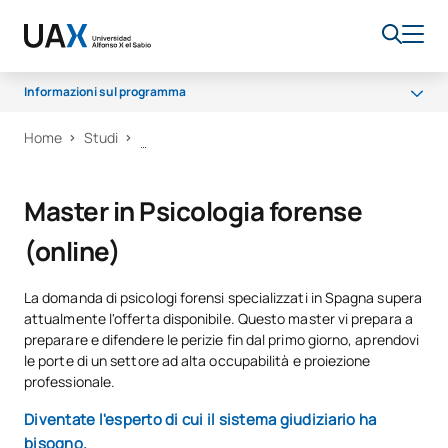
Informazioni sul programma
Home
Studi
Cosa imparerai?
Programma
Master in Psicologia forense
Opportunità di carriera
(online)
Borse di studio e aiuti finanziari
Qualità
La domanda di psicologi forensi specializzati in Spagna supera
attualmente l'offerta disponibile. Questo master vi prepara a
preparare e difendere le perizie fin dal primo giorno, aprendovi
le porte di un settore ad alta occupabilità e proiezione
professionale.
Diventate l'esperto di cui il sistema giudiziario ha
bisogno.