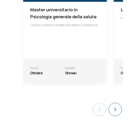
Master universitario in
Laur
Psicologia generale della salute
In line
Lezioni online in diretta con esami in presenza
Inizio:
Durata:
Inizio:
Ottobre
18 mesi
Ottob