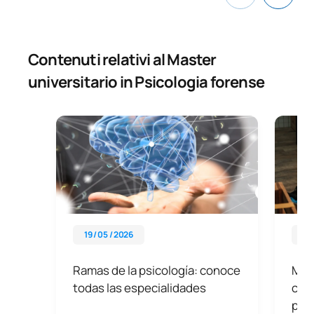
Contenuti relativi al Master
universitario in Psicologia forense
19 / 05 / 2026
11 
Ramas de la psicología: conoce
Mej
todas las especialidades
crim
para