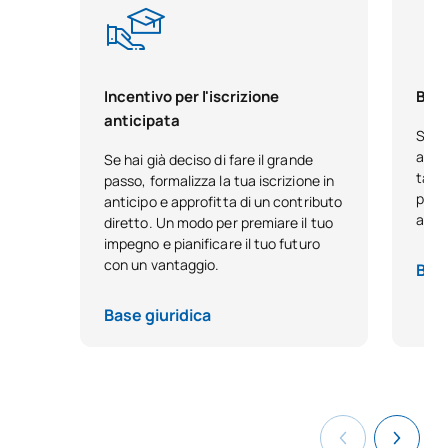
Incentivo per l'iscrizione
Bors
anticipata
Se h
acca
Se hai già deciso di fare il grande
tale
passo, formalizza la tua iscrizione in
pensa
anticipo e approfitta di un contributo
anno
diretto. Un modo per premiare il tuo
impegno e pianificare il tuo futuro
con un vantaggio.
Base
Base giuridica