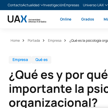
Contacto
Actualidad
Investigación
Empresas
Universo UAX
Blog
The Valley
Es
Online
Grados
Má
Noticias
XTART
En
MIR Asturias
Fr
Ita
Home
Portada
Empresa
¿Qué es la psicología org
Empresa
Qué es
¿Qué es y por qué
importante la psi
organizacional?