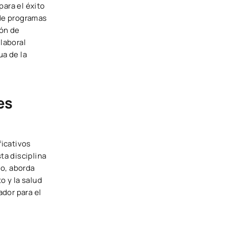
para el éxito
 de programas
ión de
laboral
ua de la
es
ficativos
ta disciplina
mo, aborda
o y la salud
ador para el