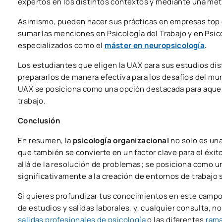
expertos en los distintos contextos y mediante una meto
Asimismo, pueden hacer sus prácticas en empresas top d
sumar las menciones en Psicología del Trabajo y en Ps
especializados como el
máster en neuropsicología
.
Los estudiantes que eligen la UAX para sus estudios dis
prepararlos de manera efectiva para los desafíos del mu
UAX se posiciona como una opción destacada para aquell
trabajo.
Conclusión
En resumen, la
psicología organizacional
no solo es una
que también se convierte en un factor clave para el éxit
allá de la resolución de problemas; se posiciona como u
significativamente a la creación de entornos de trabajo 
Si quieres profundizar tus conocimientos en este camp
de estudios y salidas laborales, y, cualquier consulta,
salidas profesionales de psicología
o las diferentes
rama