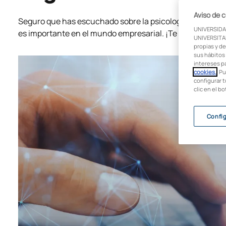
Aviso de 
Seguro que has escuchado sobre la psicología organizaci
UNIVERSIDA
es importante en el mundo empresarial. ¡Te contamos to
UNIVERSITAR
propias y de
sus hábitos 
intereses p
cookies.
. P
configurar t
clic en el b
Confi