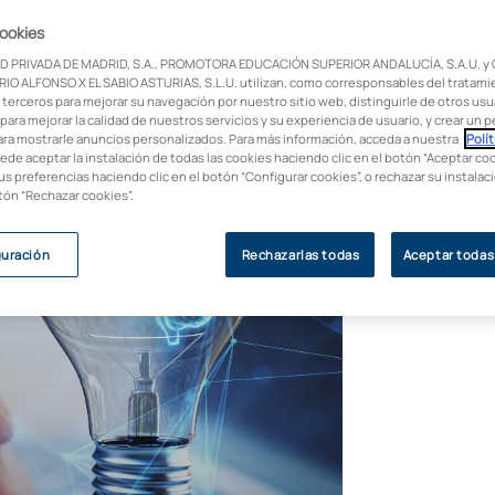
cookies
onal. Descubre ya para qué sirve y por qué
D PRIVADA DE MADRID, S.A., PROMOTORA EDUCACIÓN SUPERIOR ANDALUCÍA, S.A.U. y
do!
IO ALFONSO X EL SABIO ASTURIAS, S.L.U. utilizan, como corresponsables del tratami
 terceros para mejorar su navegación por nuestro sitio web, distinguirle de otros usua
para mejorar la calidad de nuestros servicios y su experiencia de usuario, y crear un pe
ara mostrarle anuncios personalizados. Para más información, acceda a nuestra
Polít
uede aceptar la instalación de todas las cookies haciendo clic en el botón “Aceptar coo
us preferencias haciendo clic en el botón “Configurar cookies”, o rechazar su instala
otón “Rechazar cookies”.
guración
Rechazarlas todas
Aceptar todas