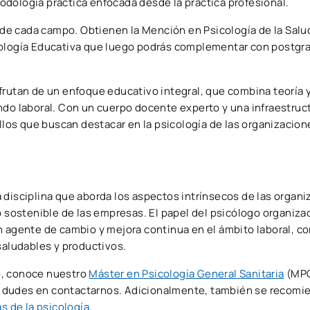
dología práctica enfocada desde la práctica profesional.
e cada campo. Obtienen la Mención en Psicología de la Salu
icología Educativa que luego podrás complementar con postgr
frutan de un enfoque educativo integral, que combina teoría y
ndo laboral. Con un cuerpo docente experto y una infraestru
os que buscan destacar en la psicología de las organizacione
 disciplina que aborda los aspectos intrínsecos de las organi
o sostenible de las empresas. El papel del psicólogo organiza
n agente de cambio y mejora continua en el ámbito laboral, c
saludables y productivos.
o, conoce nuestro
Máster en Psicología General Sanitaria
(MPG
 no dudes en contactarnos. Adicionalmente, también se recomi
s de la psicología
.