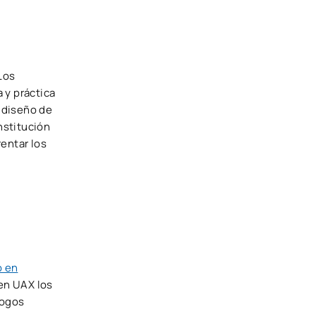
Los
 y práctica
l diseño de
nstitución
entar los
o en
 en UAX los
logos