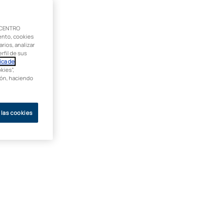
 CENTRO
ento, cookies
rios, analizar
rfil de sus
ica de
kies”,
ción, haciendo
 las cookies