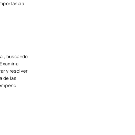
 importancia
ral, buscando
. Examina
ar y resolver
a de las
esempeño