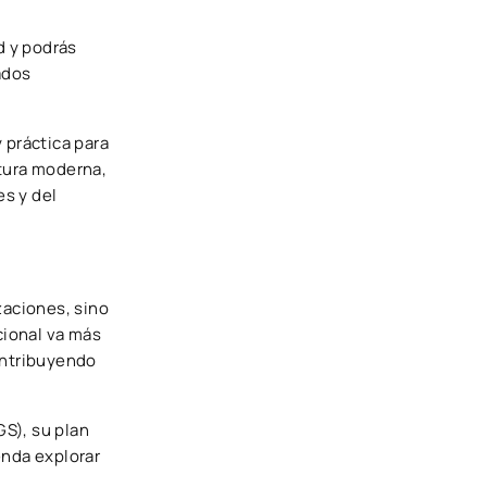
d y podrás
ados
 práctica para
ctura moderna,
s y del
zaciones, sino
cional va más
ontribuyendo
S), su plan
enda explorar