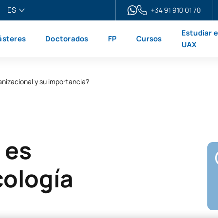
ES
+34 91 910 01 70
pañol
Estudiar 
steres
Doctorados
FP
Cursos
glish
UAX
ançais
liano
anizacional y su importancia?
 es
cología