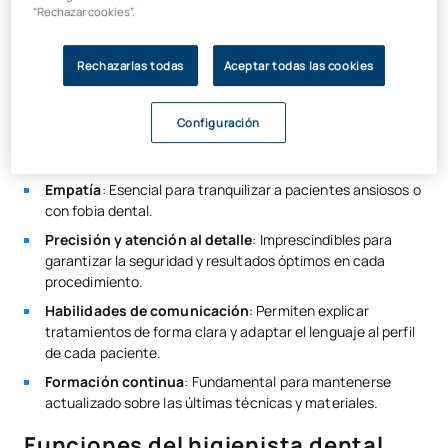
Auxiliar dental
que establece el ciclo formativo correspondiente.
“Rechazar cookies”.
¿Cómo debe ser un higienista
Empleabilidad y sueldo: ¿qué puede esperar un/a higienista en
Rechazarlas todas
Aceptar todas las cookies
España en 2025?
bucodental?
¿Dónde estudiar higienista dental?
Configuración
Un buen higienista bucodental
combina conocimientos
Conclusión: Tu futuro en la higiene bucodental
técnicos con habilidades interpersonales
.
Empatía
: Esencial para tranquilizar a pacientes ansiosos o
con fobia dental.
Precisión y atención al detalle
: Imprescindibles para
garantizar la seguridad y resultados óptimos en cada
procedimiento.
Habilidades de comunicación
: Permiten explicar
tratamientos de forma clara y adaptar el lenguaje al perfil
de cada paciente.
Formación continua
: Fundamental para mantenerse
actualizado sobre las últimas técnicas y materiales.
Funciones del higienista dental