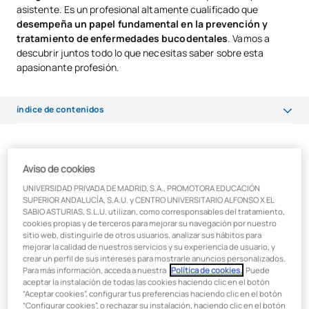
asistente. Es un profesional altamente cualificado que
desempeña un papel fundamental en la prevención y
tratamiento de enfermedades bucodentales
. Vamos a
descubrir juntos todo lo que necesitas saber sobre esta
apasionante profesión.
índice de contenidos
¿Qué es un higienista bucodental?
¿Qué es un higienista bucodental?
Aviso de cookies
¿Cómo debe ser un higienista bucodental?
Un
higienista bucodental
, es el profesional sanitario con
UNIVERSIDAD PRIVADA DE MADRID, S.A., PROMOTORA EDUCACIÓN
Funciones del higienista dental
SUPERIOR ANDALUCÍA, S.A.U. y CENTRO UNIVERSITARIO ALFONSO X EL
formación de
Técnico Superior en Higiene Bucodental
(FP
SABIO ASTURIAS, S.L.U. utilizan, como corresponsables del tratamiento,
de Grado Superior), cuya labor principal es la
prevención
, la
¿Qué NO puede hacer un higienista dental? (límites y
cookies propias y de terceros para mejorar su navegación por nuestro
promoción de la salud oral
y la
realización de técnicas
sitio web, distinguirle de otros usuarios, analizar sus hábitos para
responsabilidades)
profilácticas y asistenciales
bajo la dirección y supervisión
mejorar la calidad de nuestros servicios y su experiencia de usuario, y
crear un perfil de sus intereses para mostrarle anuncios personalizados.
del odontólogo.
Diferencias entre higienista dental y auxiliar dental
Para más información, acceda a nuestra
Política de cookies.
. Puede
aceptar la instalación de todas las cookies haciendo clic en el botón
El
título oficial
y sus enseñanzas mínimas están regulados en
Higienista dental
“Aceptar cookies”, configurar tus preferencias haciendo clic en el botón
España por el
Real Decreto 769/2014, de 12 de septiembre
,
“Configurar cookies”, o rechazar su instalación, haciendo clic en el botón