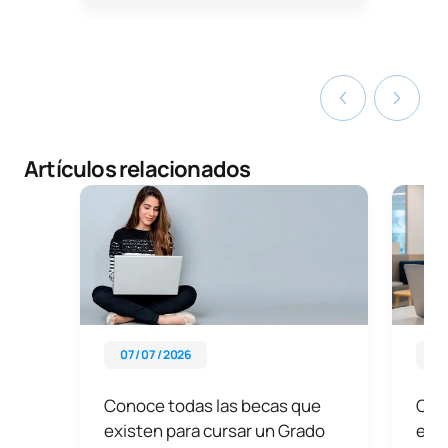
Artículos relacionados
07 / 07 / 2026
04 
Conoce todas las becas que
Qué
existen para cursar un Grado
eleg