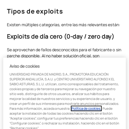
Sandboxing
Tipos de exploits
Control de integridad
Prevención de ejecución de datos (DEP)
Existen múltiples categorías, entre las más relevantes están:
Aleatorización del layout del espacio de direcciones (ASLR)
Exploits de día cero (0-day / zero day)
Técnicas mitigadoras complementarias
Se aprovechan de fallos desconocidos para el fabricante o sin
parche disponible. Al no haber solución oficial, son
Hacker vs. Exploiter
extremadamente peligrosos.
Aviso de cookies
Delito de exploit
Exploit kits (exploitkit)
UNIVERSIDAD PRIVADA DE MADRID, S.A., PROMOTORA EDUCACIÓN
Haz del cibercrimen tu oportunidad profesional
SUPERIOR ANDALUCÍA, S.A.U. y CENTRO UNIVERSITARIO ALFONSO X EL
SABIO ASTURIAS, S.L.U. utilizan, como corresponsables del tratamiento,
Paquetes automatizados que combinan varios exploits y
cookies propias y de terceros para mejorar su navegación por nuestro
payloads para infectar al mayor número posible de víctimas.
sitio web, distinguirle de otros usuarios, analizar sus hábitos para
mejorar la calidad de nuestros servicios y su experiencia de usuario, y
Data exploit
crear un perfil de sus intereses para mostrarle anuncios personalizados.
Para más información, acceda a nuestra
Política de cookies.
. Puede
aceptar la instalación de todas las cookies haciendo clic en el botón
Ataca directamente bases de datos (como dbexploit para
“Aceptar cookies”, configurar tus preferencias haciendo clic en el botón
“Configurar cookies”, o rechazar su instalación, haciendo clic en el botón
MySQL) para extraer información confidencial.
“Rechazar cookies”.