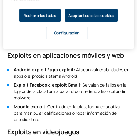
Exploits en dispositivos y servicios
Rechazarlas todas
Aceptar todas las cookies
Routersploit
: Framework para vulnerar routers y
dispositivos IoT.
Configuración
Exploit cPanel
: Aprovecha errores en paneles de hosting
para acceso root.
Exploits en aplicaciones móviles y web
Android exploit
/
app exploit
: Atacan vulnerabilidades en
apps o el propio sistema Android.
Exploit Facebook
,
exploit Gmail
: Se valen de fallos en la
lógica de la plataforma para robar credenciales o difundir
malware.
Moodle exploit
: Centrado en la plataforma educativa
para manipular calificaciones o robar información de
estudiantes.
Exploits en videojuegos