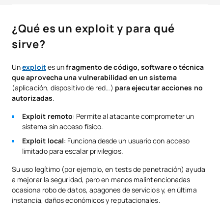
¿Qué es un exploit y para qué sirve?
¿Qué es un exploit y para qué
Tipos de exploits
sirve?
Exploits de día cero (0-day / zero day)
Un
exploit
es un
fragmento de código, software o técnica
Exploit kits (exploitkit)
que aprovecha una vulnerabilidad en un sistema
(aplicación, dispositivo de red…)
para ejecutar acciones no
Data exploit
autorizadas
.
Exploits en dispositivos y servicios
Exploit remoto
: Permite al atacante comprometer un
sistema sin acceso físico.
Exploits en aplicaciones móviles y web
Exploit local
: Funciona desde un usuario con acceso
Exploits en videojuegos
limitado para escalar privilegios.
Ejemplos célebres: EternalBlue y BlueKeep
Su uso legítimo (por ejemplo, en tests de penetración) ayuda
a mejorar la seguridad, pero en manos malintencionadas
Exploit vs. Payload
ocasiona robo de datos, apagones de servicios y, en última
instancia, daños económicos y reputacionales.
¿Qué es la protección anti-exploit?