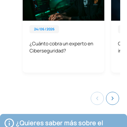
24 / 06 / 2026
08 
¿Cuánto cobra un experto en
Qué 
Ciberseguridad?
inge
¿Quieres saber más sobre el