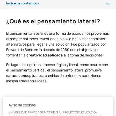
Índice de contenidos
¿Qué es el pensamiento lateral?
¿Qué es el pensamiento lateral?
Diferencias entre el pensamiento vertical y lateral (también llamado
horizontal)
El pensamiento lateral es una forma de abordar los problemas
al romper patrones, cuestionar lo obvio y al buscar caminos
Ejemplos del pensamiento lateral
alternativos para llegar a una solución. Fue popularizado por
Edward de Bono en la década de 1960 con el objetivo de
Problemas de pensamiento lateral y cómo resolverlos
fomentar la
creatividad aplicada
a la toma de decisiones.
Preguntas de pensamiento lateral para estimular la creatividad
En lugar de seguir un proceso lógico y lineal, como ocurre con
el pensamiento vertical, el pensamiento lateral promueve
Cómo desarrollar el pensamiento lateral
saltos conceptuales
, cambios de enfoque y conexiones
El pensamiento lateral como herramienta para resolver problemas de
inesperadas entre ideas.
forma creativa
Origen y definición del concepto
Aviso de cookies
UNIVERSIDAD PRIVADA DE MADRID, S.A., PROMOTORA EDUCACIÓN
Edward de Bono acuñó el término
lateral thinking
para