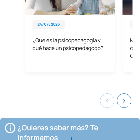
24 / 07 / 2026
08 
¿Qué es la psicopedagogía y
Más
qué hace un psicopedagogo?
opo
Cóm
¿Quieres saber más? Te
informamos