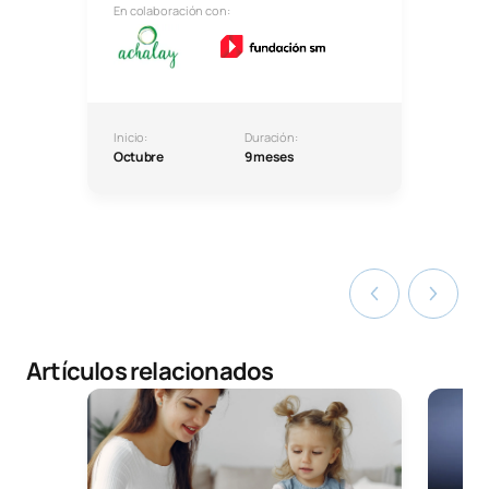
En colaboración con:
Inicio:
Duración:
Octubre
9 meses
Artículos relacionados