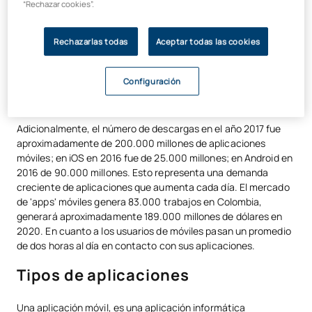
“Rechazar cookies”.
números nos indican su importancia en el mundo.
Actualmente existen:
Rechazarlas todas
Aceptar todas las cookies
Google Play
aproximadamente 9 millones de aplicaciones
móviles,
Configuración
App Store
2.5 millones y
Windows
700 mil
Adicionalmente, el número de descargas en el año 2017 fue
aproximadamente de 200.000 millones de aplicaciones
móviles; en iOS en 2016 fue de 25.000 millones; en Android en
2016 de 90.000 millones. Esto representa una demanda
creciente de aplicaciones que aumenta cada día. El mercado
de 'apps' móviles genera 83.000 trabajos en Colombia,
generará aproximadamente 189.000 millones de dólares en
2020. En cuanto a los usuarios de móviles pasan un promedio
de dos horas al día en contacto con sus aplicaciones.
Tipos de aplicaciones
Una aplicación móvil, es una aplicación informática