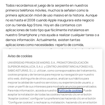
Tipos de aplicaciones
Todos recordamos el juego de la serpiente en nuestros
primeros teléfonos móviles, muchos la señalan como la
Tendencias
primera aplicación móvil de uso masivo en la historia. Aunque
Perspectiva laboral
no es hasta el 2008 cuando Apple inaugurara este negocio
con su tienda App Store. Hoy en día contamos con
aplicaciones de todo tipo que fácilmente instalamos en
nuestro Smartphone y nos ayuda a realizar cualquier tarea o a
darnos información. Actualmente, existen tantas
aplicaciones como necesidades: reparto de comida,
aplicaciones para compras online, redes sociales, de salud,
alimentación, recordatorios para beber agua. Cada persona
Aviso de cookies
puede descargarse solo aquellas que le interesen por lo que
UNIVERSIDAD PRIVADA DE MADRID, S.A., PROMOTORA EDUCACIÓN
las apps móviles permiten que tengamos herramientas a
SUPERIOR ANDALUCÍA, S.A.U. y CENTRO UNIVERSITARIO ALFONSO X EL
medida según las necesidades individuales de cada persona.
SABIO ASTURIAS, S.L.U. utilizan, como corresponsables del tratamiento,
Diariamente una persona promedio utiliza 9 aplicaciones
cookies propias y de terceros para mejorar su navegación por nuestro
sitio web, distinguirle de otros usuarios, analizar sus hábitos para
móviles siendo en un mes un total de 30 las aplicaciones que
mejorar la calidad de nuestros servicios y su experiencia de usuario, y
utiliza.
crear un perfil de sus intereses para mostrarle anuncios personalizados.
Para más información, acceda a nuestra
Política de cookies.
. Puede
Sin casi darnos cuenta, nuestra vida cambia gracias a ellas,
aceptar la instalación de todas las cookies haciendo clic en el botón
haciendo nuestra tarea mucho más fácil. Y no solo llama la
“Aceptar cookies”, configurar tus preferencias haciendo clic en el botón
atención la calidad de estas herramientas, también sus
“Configurar cookies”, o rechazar su instalación, haciendo clic en el botón