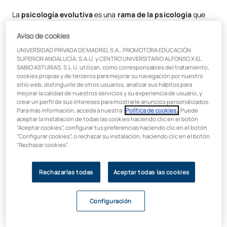
Psicología evolutiva: por qué es importante
La
psicología evolutiva
es una
rama de la psicología
que
estudia los cambios que se producen en la mente
Cómo ayuda la psicopedagogía
humana a lo largo de la vida
. Como es evidente, no todos
Aviso de cookies
somos iguales cuando nacemos ni a medida que vamos
UNIVERSIDAD PRIVADA DE MADRID, S.A., PROMOTORA EDUCACIÓN
creciendo, pasando por todas las etapas evolutivas, hasta
SUPERIOR ANDALUCÍA, S.A.U. y CENTRO UNIVERSITARIO ALFONSO X EL
que llegamos al final de la vida. Y es que, desde que somos
SABIO ASTURIAS, S.L.U. utilizan, como corresponsables del tratamiento,
cookies propias y de terceros para mejorar su navegación por nuestro
concebidos hasta que fallecemos estamos sometidos a un
sitio web, distinguirle de otros usuarios, analizar sus hábitos para
continuo proceso evolutivo o de cambio.
mejorar la calidad de nuestros servicios y su experiencia de usuario, y
crear un perfil de sus intereses para mostrarle anuncios personalizados.
En definitiva, es un viaje por el ciclo vital, en el que vamos
Para más información, acceda a nuestra
Política de cookies.
. Puede
evolucionando y desarrollándonos como los individuos que
aceptar la instalación de todas las cookies haciendo clic en el botón
“Aceptar cookies”, configurar tus preferencias haciendo clic en el botón
somos, con nuestras virtudes, con nuestros defectos, pero
“Configurar cookies”, o rechazar su instalación, haciendo clic en el botón
siempre avanzando en la vida para alcanzar nuestro “mejor
“Rechazar cookies”.
yo”. Como es de esperar, el desarrollo en el
proceso evolutivo
va asociado tanto a la educación como a diversos
factores
como los biológicos o ambientales
, que están
Rechazarlas todas
Aceptar todas las cookies
intrínsecamente ligados a la evolución y al cambio del
individuo a medida que adquiere y gana en experiencia y
Configuración
aprendizaje durante su ciclo vital. Por lo tanto, la
edad
, el
crecimiento físico
y la
maduración neurológica
, son
aspectos clave
en la
psicología evolutiva y del desarrollo
.