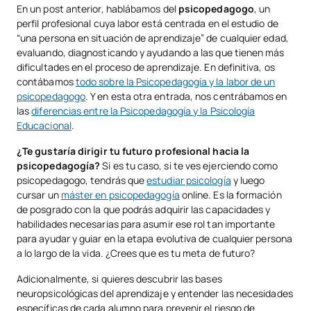
En un post anterior, hablábamos del
psicopedagogo
, un
perfil profesional cuya labor está centrada en el estudio de
“una persona en situación de aprendizaje” de cualquier edad,
evaluando, diagnosticando y ayudando a las que tienen más
dificultades en el proceso de aprendizaje. En definitiva, os
contábamos
todo sobre la Psicopedagogía y la labor de un
psicopedagogo
. Y en esta otra entrada, nos centrábamos en
las
diferencias entre la Psicopedagogía y la Psicología
Educacional
.
¿Te gustaría dirigir tu futuro profesional hacia la
psicopedagogía?
Si es tu caso, si te ves ejerciendo como
psicopedagogo, tendrás que
estudiar psicología
y luego
cursar un
máster en psicopedagogía
online. Es la formación
de posgrado con la que podrás adquirir las capacidades y
habilidades necesarias para asumir ese rol tan importante
para ayudar y guiar en la etapa evolutiva de cualquier persona
a lo largo de la vida. ¿Crees que es tu meta de futuro?
Adicionalmente, si quieres descubrir las bases
neuropsicológicas del aprendizaje y entender las necesidades
específicas de cada alumno para prevenir el riesgo de