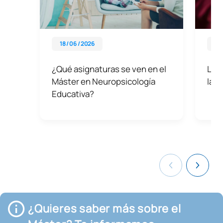
18 / 06 / 2026
27 
¿Qué asignaturas se ven en el
La i
Máster en Neuropsicología
las 
Educativa?
¿Quieres saber más sobre el