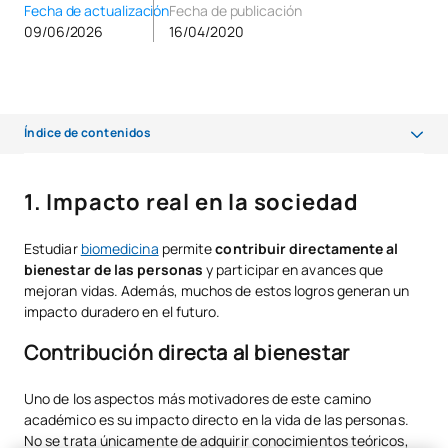
Fecha de actualización
Fecha de publicación
09/06/2026
16/04/2020
Índice de contenidos
Impacto real en la sociedad
1. Impacto real en la sociedad
Innovación constante y aprendizaje continuo
Estudiar
biomedicina
permite
contribuir directamente al
Formación multidisciplinar y versátil
bienestar de las personas
y participar en avances que
mejoran vidas. Además, muchos de estos logros generan un
Desarrollo personal y vocacional
impacto duradero en el futuro.
Un entorno estimulante y colaborativo
Contribución directa al bienestar
El Grado en UAX: una formación práctica para un futuro exigente
Uno de los aspectos más motivadores de este camino
Conclusión: una decisión con impacto y proyección
académico es su impacto directo en la vida de las personas.
No se trata únicamente de adquirir conocimientos teóricos,