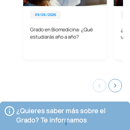
09 / 06 / 2026
25 
Grado en Biomedicina: ¿Qué
¿Có
estudiarás año a año?
uni
¿Quieres saber más sobre el
Grado? Te informamos