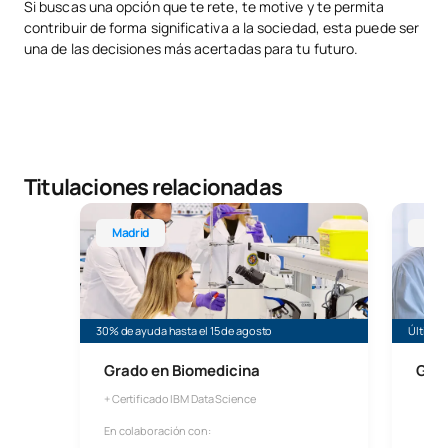
Si buscas una opción que te rete, te motive y te permita
contribuir de forma significativa a la sociedad, esta puede ser
una de las decisiones más acertadas para tu futuro.
Titulaciones relacionadas
Grado en Biomedicina
Grado e
Madrid
Mál
30% de ayuda hasta el 15 de agosto
Últimas
Grado en Biomedicina
Grad
+ Certificado IBM Data Science
En colaboración con: