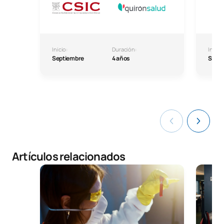
Inicio:
Duración:
Inicio:
Septiembre
4 años
Septi
Artículos relacionados