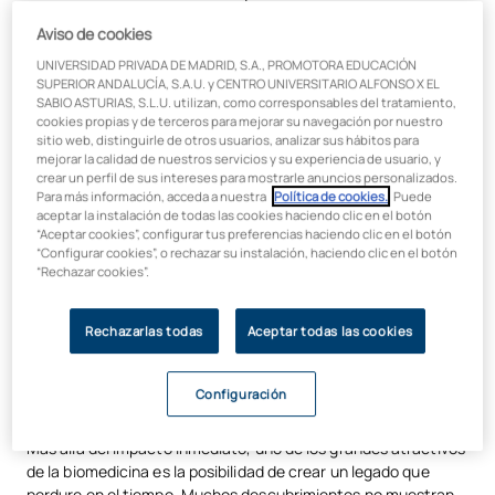
sino de formar parte de avances que pueden mejorar
Aviso de cookies
diagnósticos, optimizar tratamientos y, en muchos casos,
salvar vidas.
UNIVERSIDAD PRIVADA DE MADRID, S.A., PROMOTORA EDUCACIÓN
SUPERIOR ANDALUCÍA, S.A.U. y CENTRO UNIVERSITARIO ALFONSO X EL
Quienes se forman en este ámbito tienen la oportunidad de
SABIO ASTURIAS, S.L.U. utilizan, como corresponsables del tratamiento,
cookies propias y de terceros para mejorar su navegación por nuestro
contribuir a
resolver problemas reales que afectan a
sitio web, distinguirle de otros usuarios, analizar sus hábitos para
millones de personas en todo el mundo.
Desde
mejorar la calidad de nuestros servicios y su experiencia de usuario, y
enfermedades comunes hasta desafíos sanitarios globales,
crear un perfil de sus intereses para mostrarle anuncios personalizados.
como el COVID-19, el trabajo que se realiza en este campo
Para más información, acceda a nuestra
Política de cookies.
. Puede
aceptar la instalación de todas las cookies haciendo clic en el botón
tiene una utilidad clara y tangible.
“Aceptar cookies”, configurar tus preferencias haciendo clic en el botón
“Configurar cookies”, o rechazar su instalación, haciendo clic en el botón
Esta conexión entre conocimiento y aplicación práctica
“Rechazar cookies”.
genera una sensación de propósito difícil de encontrar en
otras disciplinas. Saber que lo que haces puede tener un
impacto positivo en la sociedad añade un valor emocional y
Rechazarlas todas
Aceptar todas las cookies
ético muy significativo a la carrera profesional.
Un legado a largo plazo
Configuración
Más allá del impacto inmediato, uno de los grandes atractivos
de la biomedicina es la posibilidad de crear un legado que
perdure en el tiempo. Muchos descubrimientos no muestran