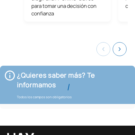
para tomar una decisión con
cre
confianza
¿Quieres saber más? Te
informamos
Todos los campos son obligatorios