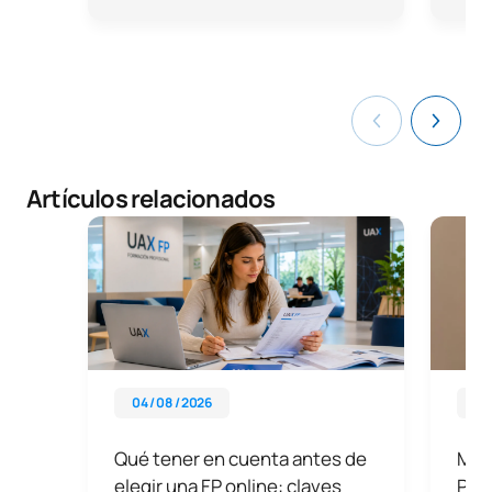
Artículos relacionados
04 / 08 / 2026
25 
Qué tener en cuenta antes de
Mito
elegir una FP online: claves
Pro