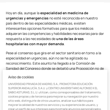
Qué estudiar para especializarse en medicina de urgencias y
Hoy en día, aunque la
especialidad en medicina de
emergencias
urgencias y emergencias
no esté reconocida en nuestro
país dentro de las especialidades médicas, existen
El Hospital Virtual de Simulación UAX como apoyo a la formación de
interesantes opciones formativas para que los médicos
alto nivel
adquieran las competencias y habilidades necesarias para dar
respuesta a las necesidades de
una de las áreas
Sueldo de los médicos de urgencias y emergencias
hospitalarias con mayor demanda
.
Pese al consenso que gira en el sector sanitario en torno a la
especialidad en urgencias, aún no se ha agilizado su
reconocimiento. Este asunto ha llegado a la Comisión de
Sanidad del Congreso donde se debatió una Proposición no de
Ley. Entre las voces que quieren
promover el
Aviso de cookies
establecimiento
de la
Especialidad de Medicina de
Urgencias y Emergencias (MUE)
, así como su desarrollo,
UNIVERSIDAD PRIVADA DE MADRID, S.A., PROMOTORA EDUCACIÓN
SUPERIOR ANDALUCÍA, S.A.U. y CENTRO UNIVERSITARIO ALFONSO X EL
conforme a las disposiciones legales establecidas al efecto,
SABIO ASTURIAS, S.L.U. utilizan, como corresponsables del tratamiento,
se encuentra la Sociedad Española de Medicina de Urgencias
cookies propias y de terceros para mejorar su navegación por nuestro
y Emergencias (SEMES). Una sociedad que desde hace 30
sitio web, distinguirle de otros usuarios, analizar sus hábitos para
años viene reclamando pública y judicialmente la creación en
mejorar la calidad de nuestros servicios y su experiencia de usuario, y
crear un perfil de sus intereses para mostrarle anuncios personalizados.
España de la Especialidad MUE, para que los profesionales de