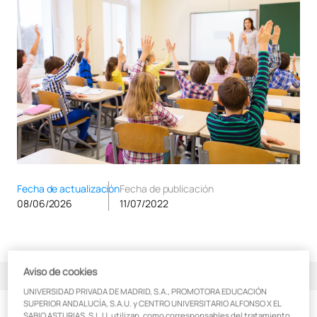
Fecha de actualización
Fecha de publicación
08/06/2026
11/07/2022
Aviso de cookies
Índice de contenidos
UNIVERSIDAD PRIVADA DE MADRID, S.A., PROMOTORA EDUCACIÓN
SUPERIOR ANDALUCÍA, S.A.U. y CENTRO UNIVERSITARIO ALFONSO X EL
Cómo ser profesor de primaria: ¿Qué debo estudiar?
SABIO ASTURIAS, S.L.U. utilizan, como corresponsables del tratamiento,