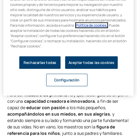
Cómo ser profesor de primaria
es una de las grandes
cookies propias y de terceros para mejorar su navegación por nuestro
cuestiones que se plantean muchos estudiantes de cara a su
Grado en Educación Primaria
sitio web, distinguirle de otros usuarios, analizar sus hábitos para
futuro profesional.
Ser maestro de primaria
es, sin duda, una
mejorar la calidad de nuestros servicios y su experiencia de usuario, y
gran alternativa de futuro
y cada vez son más las personas
crear un perfil de sus intereses para mostrarle anuncios personalizados.
Para más información, acceda a nuestra
Política de cookies.
. Puede
que acaban dedicándose a esta profesión vocacional.
aceptar la instalación de todas las cookies haciendo clic en el botón
“Aceptar cookies”, configurar tus preferencias haciendo clic en el botón
Educar a los niños en su primera etapa escolar
es una
“Configurar cookies”, o rechazar su instalación, haciendo clic en el botón
gran responsabilidad
, ya que
estos años son
“Rechazar cookies”.
fundamentales para establecer las mejores bases
educativas de los alumnos
, para que puedan ir progresando
Rechazarlas todas
Aceptar todas las cookies
paulatinamente a medida que avancen en las distintas etapas
educativas: desde Infantil, Primaria, Secundaria, Bachillerato,
hasta llegar a la Educación Superior, es decir, a la
Configuración
Universidad.
Para ser
maestro de primaria
hay que hacer gala de un perfil
con una
capacidad creadora e innovadora
, a fin de ser
capaz de
educar con pasión
a los más pequeños,
acompañándolos en sus miedos, en sus alegrías
, y
estando siempre a su lado y formando una parte fundamental
de sus vidas. No en vano, los maestros son la
figura de
referencia para los niños
, junto a sus padres y familiares.