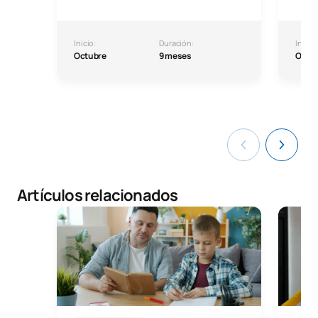
Inicio:
Duración:
Inicio:
Octubre
9 meses
Octu
Artículos relacionados