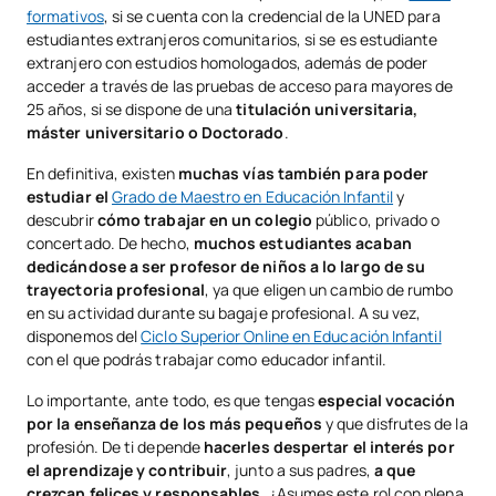
formativos
, si se cuenta con la credencial de la UNED para
estudiantes extranjeros comunitarios, si se es estudiante
extranjero con estudios homologados, además de poder
acceder a través de las pruebas de acceso para mayores de
25 años, si se dispone de una
titulación universitaria,
máster universitario o Doctorado
.
En definitiva, existen
muchas vías también para poder
estudiar el
Grado de Maestro en Educación Infantil
y
descubrir
cómo trabajar en un colegio
público, privado o
concertado. De hecho,
muchos estudiantes acaban
dedicándose a ser profesor de niños a lo largo de su
trayectoria profesional
, ya que eligen un cambio de rumbo
en su actividad durante su bagaje profesional. A su vez,
disponemos del
Ciclo Superior Online en Educación Infantil
con el que podrás trabajar como educador infantil.
Lo importante, ante todo, es que tengas
especial vocación
por la enseñanza de los más pequeños
y que disfrutes de la
profesión. De ti depende
hacerles despertar el interés por
el aprendizaje y contribuir
, junto a sus padres,
a que
crezcan felices y responsables
. ¿Asumes este rol con plena