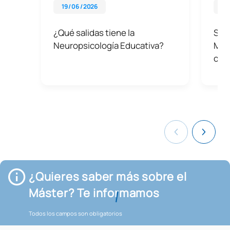
19 / 06 / 2026
08 
¿Qué salidas tiene la
Sali
Neuropsicología Educativa?
Más
opo
¿Quieres saber más sobre el
Máster? Te informamos
Todos los campos son obligatorios