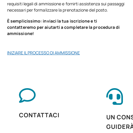
requisiti legali di ammissione e fornirti assistenza sui passaggi
commerciale
necessari per formalizzare la prenotazione del posto.
È semplicissimo: inviaci la tua iscrizione e ti
D0220812
Lancio di prodotti e servizi
OB
6
contatteremo per aiutarti a completare la procedura di
ammissione!
Assistenza clienti,
D0220813
OB
5
consumatori e utenti
INIZIARE IL PROCESSO DI AMMISSIONE
Itinerario personale per
D0220814
OB
5
l'occupabilità II
Digitalizzazione applicata ai
D0220815
OB
3
settori produttivi
La sostenibilità applicata al
D0220816
OB
3
CONTATTACI
UN CONS
sistema produttivo
GUIDER