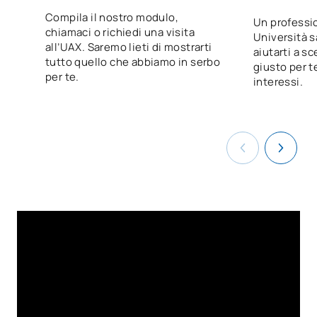
Progetto Intermodular di
D0220818
OB
5
Compila il nostro modulo,
marketing e pubblicità
Un professio
chiamaci o richiedi una visita
Università s
all’UAX. Saremo lieti di mostrarti
aiutarti a sc
D0220819
FFE2
OB
0
tutto quello che abbiamo in serbo
giusto per te
per te.
interessi.
TOTALE:
58
CORSI ELETTIVI
Codice
Soggetti
Carattere*
ECTS
N/A
Corso facoltativo
OP
1
TOTALE:
1
Elenco delle materie opzionali