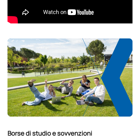
SOGGETTI ANNUALI
Codice
Soggetti
Carattere*
ECTS
Approfondimento di inglese
D0120805
OP
0
professionale (GS)
Espansione del marketing
D0220817
OP
5
digitale
TOTALE:
5
*Carattere: FB:Formazione di base, Ob: Obbligatorio, Op:
Opzionale
Borse di studio e sovvenzioni