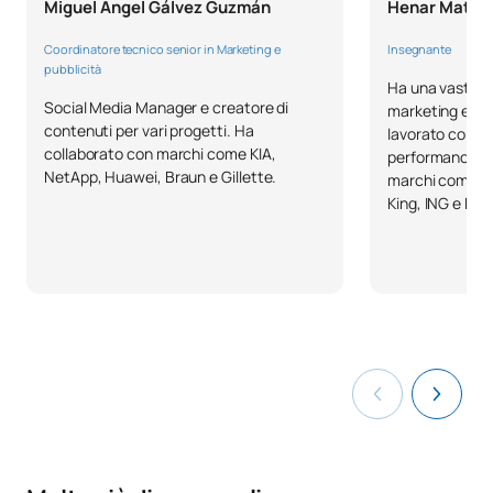
Miguel Ángel Gálvez Guzmán
Henar Mates
Coordinatore tecnico senior in Marketing e
Insegnante
pubblicità
Ha una vasta es
Social Media Manager e creatore di
marketing e del
contenuti per vari progetti. Ha
lavorato come 
collaborato con marchi come KIA,
performance e 
NetApp, Huawei, Braun e Gillette.
marchi come O2
King, ING e Dis