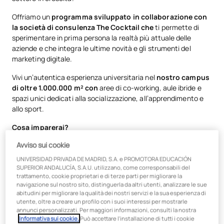
Offriamo un
programma sviluppato in collaborazione con
la società di consulenza The Cocktail che
ti permette di
sperimentare in prima persona la realtà più attuale delle
aziende e che integra le ultime novità e gli strumenti del
marketing digitale.
Vivi un’autentica esperienza universitaria nel
nostro campus
di oltre 1.000.000 m² con
aree di co-working, aule ibride e
spazi unici dedicati alla socializzazione, all’apprendimento e
allo sport.
Cosa imparerai?
Avviso sui cookie
Svilupperai strategie di posizionamento SEO, mobile
marketing, social media, campagne mediatiche, influencer
UNIVERSIDAD PRIVADA DE MADRID, S.A. e PROMOTORA EDUCACIÓN
marketing, branding…
SUPERIOR ANDALUCÍA, S.A.U. utilizzano, come corresponsabili del
trattamento, cookie proprietari e di terze parti per migliorare la
Ti formerai attraverso
metodologie Agile
con le aziende
navigazione sul nostro sito, distinguerla da altri utenti, analizzare le sue
più all’avanguardia, svolgendo tirocini presso importanti
abitudini per migliorare la qualità dei nostri servizi e la sua esperienza di
utente, oltre a creare un profilo con i suoi interessi per mostrarle
agenzie, testate giornalistiche e aziende di diversi settori
annunci personalizzati. Per maggiori informazioni, consulti la nostra
Lavorerai con strumenti specializzati di marketing digitale
Informativa sui cookie.
Può accettare l'installazione di tutti i cookie