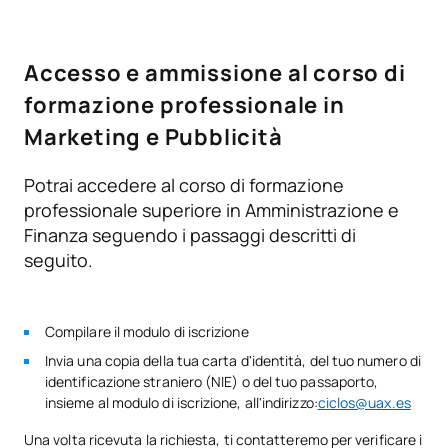
SOGGETTI ANNUALI
Accesso e ammissione al corso di
Codice
Soggetti
Carattere*
ECTS
formazione professionale in
Progettazione e
Marketing e Pubblicità
D0220808
realizzazione di materiale di
OB
10
comunicazione
Potrai accedere al corso di formazione
professionale superiore in Amministrazione e
Finanza seguendo i passaggi descritti di
Mezzi e supporti di
D0220809
OB
7
comunicazione
seguito.
Pubbliche relazioni e
Compilare il modulo di iscrizione
D0220810
organizzazione di eventi di
OB
7
Invia una copia della tua carta d'identità, del tuo numero di
marketing
identificazione straniero (NIE) o del tuo passaporto,
insieme al modulo di iscrizione, all'indirizzo:
ciclos@uax.es
Ricerca sul campo
Una volta ricevuta la richiesta, ti contatteremo per verificare i
D0220811
nell'ambito della ricerca
OB
7