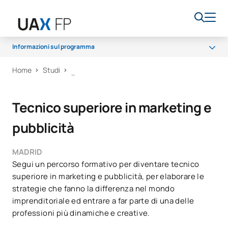
Informazioni sul programma
Home
Studi
Programma
Accesso e ammissione
Tecnico superiore in marketing e
Borse di studio e aiuti finanziari
pubblicità
Opportunità di carriera
MADRID
Segui un percorso formativo per diventare tecnico
superiore in marketing e pubblicità, per elaborare le
strategie che fanno la differenza nel mondo
imprenditoriale ed entrare a far parte di una delle
professioni più dinamiche e creative.