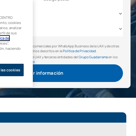
 CENTRO
ento, cookies
rios, analizar
rfil de sus
ica de
ítica de Privacidad
(*)
kies”,
mita comunicaciones comerciales por WhatsApp Business de la UAX y de otras
ción, haciendo
darrama, en los términos descritos en la
Política de Privacidad
.
ciones comerciales de UAX y terceras entidades del
Grupo Guadarrama
en los
la
Política de Privacidad
.
 las cookies
Solicitar información