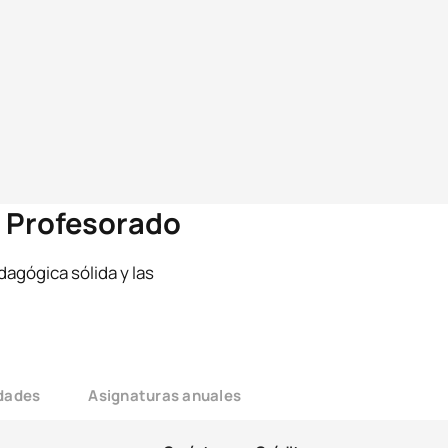
e Profesorado
agógica sólida y las
idades
Asignaturas anuales