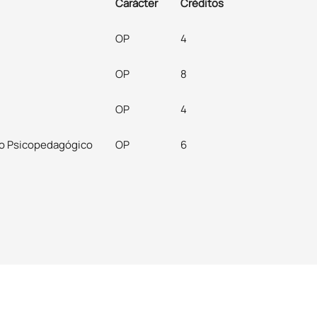
Carácter
Créditos
OP
4
OP
8
OP
4
nto Psicopedagógico
OP
6