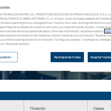
cookies
D PRIVADA DE MADRID, S.A., PROMOTORA EDUCACIÓN SUPERIOR ANDALUCÍA, S.A.U. y
IO ALFONSO X EL SABIO ASTURIAS, S.L.U. utilizan, como corresponsables del tratami
 terceros para mejorar su navegación por nuestro sitio web, distinguirle de otros usua
para mejorar la calidad de nuestros servicios y su experiencia de usuario, y crear un pe
ara mostrarle anuncios personalizados. Para más información, acceda a nuestra
Polít
He leído y acepto la
Pol
uede aceptar la instalación de todas las cookies haciendo clic en el botón “Aceptar coo
Deseo que la UAX me re
us preferencias haciendo clic en el botón “Configurar cookies”, o rechazar su instala
empresas del Grupo Gua
otón “Rechazar cookies”.
Deseo recibir comunica
términos descritos en 
guración
Rechazarlas todas
Aceptar todas
Titulación
Clases