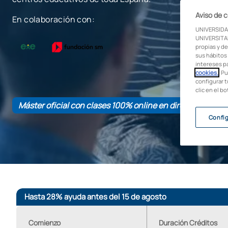
Aviso de 
En colaboración con:
UNIVERSIDA
UNIVERSITAR
propias y de
sus hábitos 
intereses p
cookies.
. P
configurar t
clic en el b
Máster oficial con clases 100% online en directo
Confi
Hasta 28% ayuda antes del 15 de agosto
Comienzo
Duración Créditos