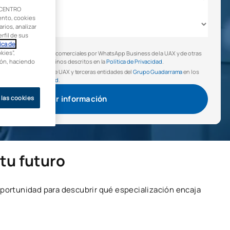
 CENTRO
ento, cookies
rios, analizar
rfil de sus
ítica de Privacidad
(*)
ica de
kies”,
mita comunicaciones comerciales por WhatsApp Business de la UAX y de otras
ción, haciendo
darrama, en los términos descritos en la
Política de Privacidad
.
ciones comerciales de UAX y terceras entidades del
Grupo Guadarrama
en los
la
Política de Privacidad
.
Solicitar información
 las cookies
tu futuro
portunidad para descubrir qué especialización encaja