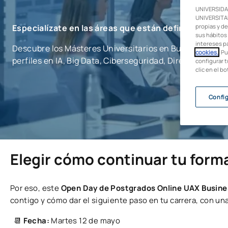
UNIVERSIDA
UNIVERSITAR
propias y de
Especialízate en las áreas que están definiendo el f
sus hábitos 
intereses p
Descubre los Másteres Universitarios en Business & Tec
cookies.
. P
perfiles en IA, Big Data, Ciberseguridad, Dirección, Fina
configurar t
clic en el b
Confi
Elegir cómo continuar tu forma
Por eso, este
Open Day de Postgrados Online UAX Busine
contigo y cómo dar el siguiente paso en tu carrera, con una
📆
Fecha:
Martes 12 de mayo