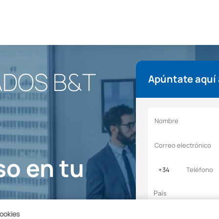
ADOS B&T
Apúntate aquí 
so en tu
cookies