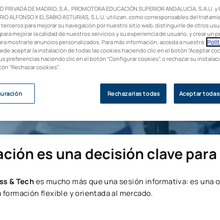
D PRIVADA DE MADRID, S.A., PROMOTORA EDUCACIÓN SUPERIOR ANDALUCÍA, S.A.U. y
IO ALFONSO X EL SABIO ASTURIAS, S.L.U. utilizan, como corresponsables del tratami
 terceros para mejorar su navegación por nuestro sitio web, distinguirle de otros usua
uturo profesional
para mejorar la calidad de nuestros servicios y su experiencia de usuario, y crear un pe
He leído y acepto la
Pol
ara mostrarle anuncios personalizados. Para más información, acceda a nuestra
Polít
h de UAX y da el salto hacia
uede aceptar la instalación de todas las cookies haciendo clic en el botón “Aceptar coo
Deseo que la UAX me re
nzas y Marketing Digital.
us preferencias haciendo clic en el botón “Configurar cookies”, o rechazar su instala
empresas del Grupo Gua
otón “Rechazar cookies”.
Deseo recibir comunica
términos descritos en 
guración
Rechazarlas todas
Aceptar todas
ción es una decisión clave para 
ss & Tech
es mucho más que una sesión informativa: es una o
 formación flexible y orientada al mercado.