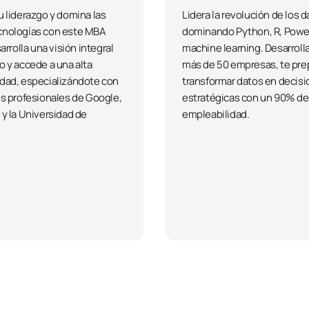
u liderazgo y domina las
Lidera la revolución de los 
cnologías con este MBA
dominando Python, R, Power
sarrolla una visión integral
machine learning. Desarroll
o y accede a una alta
más de 50 empresas, te pre
dad, especializándote con
transformar datos en decis
os profesionales de Google,
estratégicas con un 90% de
 y la Universidad de
empleabilidad.