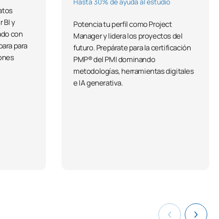
Hasta 30% de ayuda al estudio
datos
 BI y
Potencia tu perfil como Project
ado con
Manager y lidera los proyectos del
para para
futuro. Prepárate para la certificación
iones
PMP® del PMI dominando
metodologías, herramientas digitales
e IA generativa.