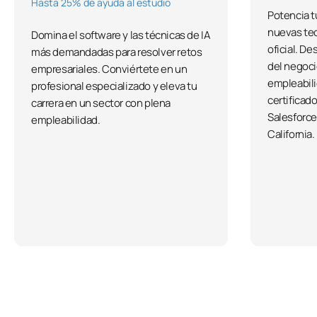
Hasta 25% de ayuda al estudio
Potencia t
nuevas te
Domina el software y las técnicas de IA
oficial. De
más demandadas para resolver retos
del negoci
empresariales. Conviértete en un
empleabili
profesional especializado y eleva tu
certificad
carrera en un sector con plena
Salesforce
empleabilidad.
California.