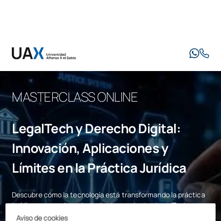
MASTERCLASS ONLINE
LegalTech y Derecho Digital:
Innovación, Aplicaciones y
Límites en la Práctica Jurídica
Descubre cómo la tecnología está transformando la práctica
jurídica, conoce las principales herramientas LegalTech
aplicables a despachos y comprende los riesgos y
Aviso de cookies