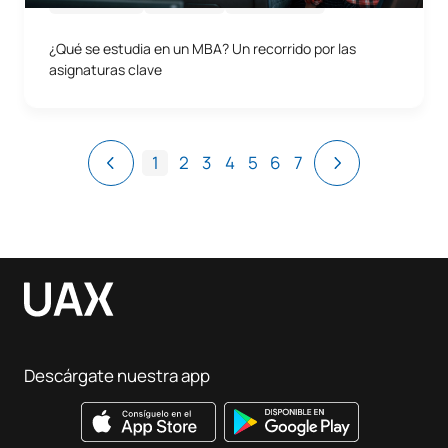
¿Qué se estudia en un MBA? Un recorrido por las
asignaturas clave
1
2
3
4
5
6
7
Descárgate nuestra app