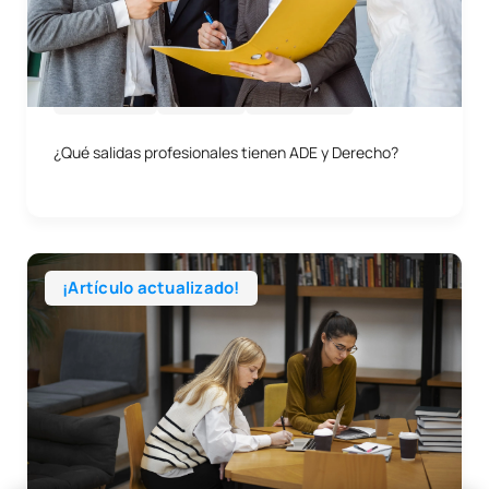
Salud
Educación
Derecho
15/06/2026
Empresa
Profesiones
Consejos
¿Qué salidas profesionales tienen ADE y Derecho?
Deporte
Ingeniería
¡Artículo actualizado!