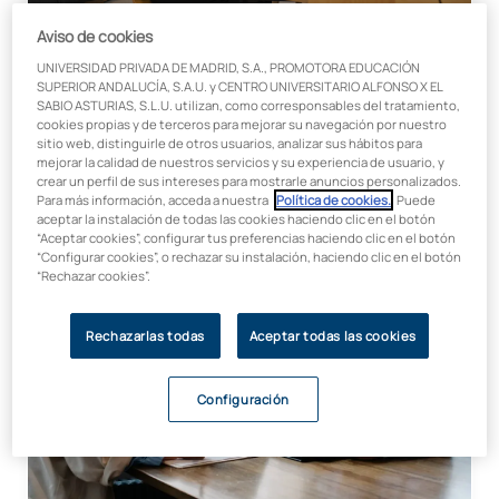
Aviso de cookies
06/07/2026
Empresa
Asignaturas
UNIVERSIDAD PRIVADA DE MADRID, S.A., PROMOTORA EDUCACIÓN
SUPERIOR ANDALUCÍA, S.A.U. y CENTRO UNIVERSITARIO ALFONSO X EL
¿Qué asignaturas tiene el Doble Grado en ADE y
SABIO ASTURIAS, S.L.U. utilizan, como corresponsables del tratamiento,
Derecho?
cookies propias y de terceros para mejorar su navegación por nuestro
sitio web, distinguirle de otros usuarios, analizar sus hábitos para
mejorar la calidad de nuestros servicios y su experiencia de usuario, y
crear un perfil de sus intereses para mostrarle anuncios personalizados.
Para más información, acceda a nuestra
Política de cookies.
. Puede
aceptar la instalación de todas las cookies haciendo clic en el botón
¡Artículo actualizado!
“Aceptar cookies”, configurar tus preferencias haciendo clic en el botón
“Configurar cookies”, o rechazar su instalación, haciendo clic en el botón
“Rechazar cookies”.
Rechazarlas todas
Aceptar todas las cookies
Configuración
08/06/2026
Empresa
Sueldo