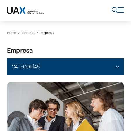
Home
Portada
Empresa
Empresa
CATEGORÍAS
Artes y Humanidades
Online
Portada
Guías para elegir qué estudiar
FP
Tecnología