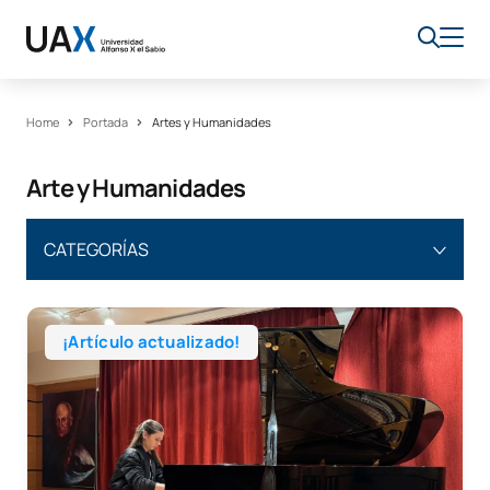
Home
Portada
Artes y Humanidades
Arte y Humanidades
CATEGORÍAS
Online
FP
¡Artículo actualizado!
Portada
Guías para elegir qué estudiar
Tecnología
Salud